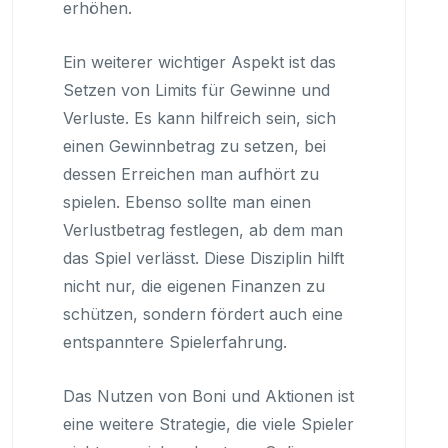
erhöhen.
Ein weiterer wichtiger Aspekt ist das
Setzen von Limits für Gewinne und
Verluste. Es kann hilfreich sein, sich
einen Gewinnbetrag zu setzen, bei
dessen Erreichen man aufhört zu
spielen. Ebenso sollte man einen
Verlustbetrag festlegen, ab dem man
das Spiel verlässt. Diese Disziplin hilft
nicht nur, die eigenen Finanzen zu
schützen, sondern fördert auch eine
entspanntere Spielerfahrung.
Das Nutzen von Boni und Aktionen ist
eine weitere Strategie, die viele Spieler