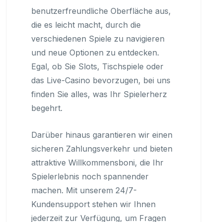
benutzerfreundliche Oberfläche aus,
die es leicht macht, durch die
verschiedenen Spiele zu navigieren
und neue Optionen zu entdecken.
Egal, ob Sie Slots, Tischspiele oder
das Live-Casino bevorzugen, bei uns
finden Sie alles, was Ihr Spielerherz
begehrt.
Darüber hinaus garantieren wir einen
sicheren Zahlungsverkehr und bieten
attraktive Willkommensboni, die Ihr
Spielerlebnis noch spannender
machen. Mit unserem 24/7-
Kundensupport stehen wir Ihnen
jederzeit zur Verfügung, um Fragen