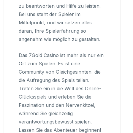
zu beantworten und Hilfe zu leisten.
Bei uns steht der Spieler im
Mittelpunkt, und wir setzen alles
daran, Ihre Spielerfahrung so
angenehm wie möglich zu gestalten.
Das 7Gold Casino ist mehr als nur ein
Ort zum Spielen. Es ist eine
Community von Gleichgesinnten, die
die Aufregung des Spiels teilen.
Treten Sie ein in die Welt des Online-
Glücksspiels und erleben Sie die
Faszination und den Nervenkitzel,
während Sie gleichzeitig
verantwortungsbewusst spielen.
Lassen Sie das Abenteuer beginnen!