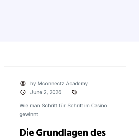
by Mconnectz Academy
June 2, 2026
Wie man Schritt für Schritt im Casino
gewinnt
Die Grundlagen des