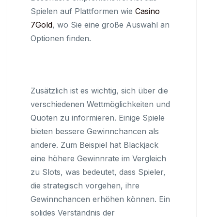
Spielen auf Plattformen wie
Casino
7Gold
, wo Sie eine große Auswahl an
Optionen finden.
Zusätzlich ist es wichtig, sich über die
verschiedenen Wettmöglichkeiten und
Quoten zu informieren. Einige Spiele
bieten bessere Gewinnchancen als
andere. Zum Beispiel hat Blackjack
eine höhere Gewinnrate im Vergleich
zu Slots, was bedeutet, dass Spieler,
die strategisch vorgehen, ihre
Gewinnchancen erhöhen können. Ein
solides Verständnis der