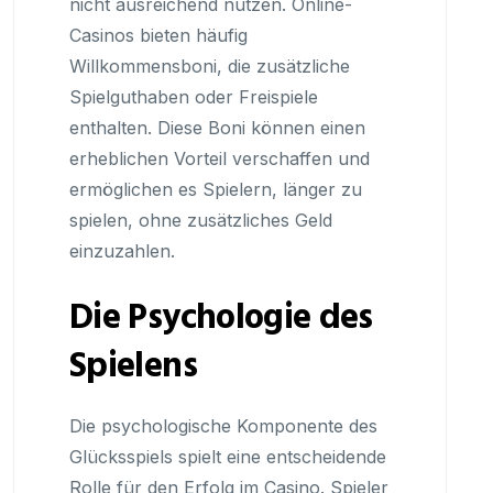
nicht ausreichend nutzen. Online-
Casinos bieten häufig
Willkommensboni, die zusätzliche
Spielguthaben oder Freispiele
enthalten. Diese Boni können einen
erheblichen Vorteil verschaffen und
ermöglichen es Spielern, länger zu
spielen, ohne zusätzliches Geld
einzuzahlen.
Die Psychologie des
Spielens
Die psychologische Komponente des
Glücksspiels spielt eine entscheidende
Rolle für den Erfolg im Casino. Spieler