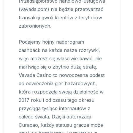
Przedsiębiorstwo handlowo-usługowa
(vavada.com) nie będzie przetwarzać
transakcji gwoli klientów z terytoriów
zabronionych.
Podajemy hojny nadprogram
cashback na każde nasze rozrywki,
więc możesz się właściwie bawić, nie
martwiąc się o zbytnio dużą stratę.
Vavada Casino to nowoczesna podest
do odwiedzenia gier hazardowych,
która rozpoczęła swoją działalność w
2017 roku i od czasu tego okresu
przyciąga tysiące internautów z
całego świata. Dzięki autoryzacji
Curacao, każdy statusu gracza może