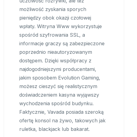
uczciwość rozrywki, ale też
możliwość zyskania sporych
pieniędzy obok okazji czołowej
wpłaty. Witryna Www wykorzystuje
spośród szyfrowania SSL, a
informacje graczy są zabezpieczone
poprzednio nieautoryzowanym
dostępem. Dzięki współpracy z
najdogodniejszymi producentami,
jakim sposobem Evolution Gaming,
możesz cieszyć się realistycznym
doświadczeniem kasyna wyjąwszy
wychodzenia spośród budynku.
Faktycznie, Vavada posiada szeroką
ofertę konsol na żywo, takowych jak
ruletka, blackjack lub bakarat.