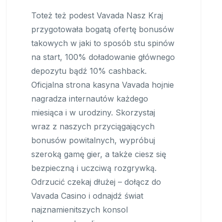
Toteż też podest Vavada Nasz Kraj
przygotowała bogatą ofertę bonusów
takowych w jaki to sposób stu spinów
na start, 100% doładowanie głównego
depozytu bądź 10% cashback.
Oficjalna strona kasyna Vavada hojnie
nagradza internautów każdego
miesiąca i w urodziny. Skorzystaj
wraz z naszych przyciągających
bonusów powitalnych, wypróbuj
szeroką gamę gier, a także ciesz się
bezpieczną i uczciwą rozgrywką.
Odrzucić czekaj dłużej – dołącz do
Vavada Casino i odnajdź świat
najznamienitszych konsol