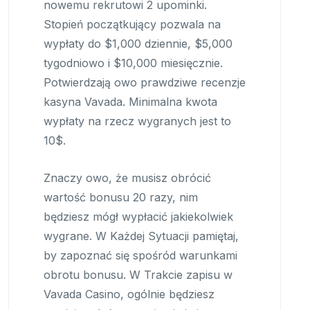
nowemu rekrutowi 2 upominki.
Stopień początkujący pozwala na
wypłaty do $1,000 dziennie, $5,000
tygodniowo i $10,000 miesięcznie.
Potwierdzają owo prawdziwe recenzje
kasyna Vavada. Minimalna kwota
wypłaty na rzecz wygranych jest to
10$.
Znaczy owo, że musisz obrócić
wartość bonusu 20 razy, nim
będziesz mógł wypłacić jakiekolwiek
wygrane. W Każdej Sytuacji pamiętaj,
by zapoznać się spośród warunkami
obrotu bonusu. W Trakcie zapisu w
Vavada Casino, ogólnie będziesz