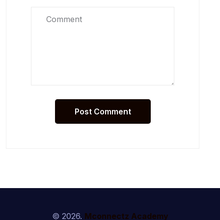
© 2026.
Mconnectz Academy