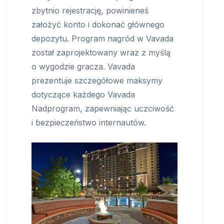
zbytnio rejestrację, powinieneś
założyć konto i dokonać głównego
depozytu. Program nagród w Vavada
został zaprojektowany wraz z myślą
o wygodzie gracza. Vavada
prezentuje szczegółowe maksymy
dotyczące każdego Vavada
Nadprogram, zapewniając uczciwość
i bezpieczeństwo internautów.