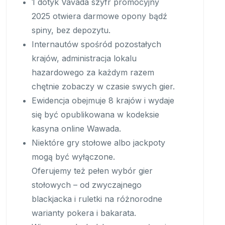
1 dotyk Vavada szyfr promocyjny
2025 otwiera darmowe opony bądź
spiny, bez depozytu.
Internautów spośród pozostałych
krajów, administracja lokalu
hazardowego za każdym razem
chętnie zobaczy w czasie swych gier.
Ewidencja obejmuje 8 krajów i wydaje
się być opublikowana w kodeksie
kasyna online Wawada.
Niektóre gry stołowe albo jackpoty
mogą być wyłączone.
Oferujemy też pełen wybór gier
stołowych – od zwyczajnego
blackjacka i ruletki na różnorodne
warianty pokera i bakarata.