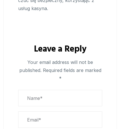
czuć się bezpieczny, korzystając z
usług kasyna.
Leave a Reply
Your email address will not be
published.
Required fields are marked
*