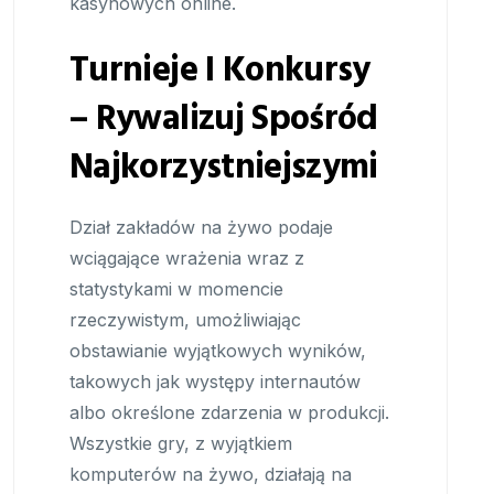
kasynowych online.
Turnieje I Konkursy
– Rywalizuj Spośród
Najkorzystniejszymi
Dział zakładów na żywo podaje
wciągające wrażenia wraz z
statystykami w momencie
rzeczywistym, umożliwiając
obstawianie wyjątkowych wyników,
takowych jak występy internautów
albo określone zdarzenia w produkcji.
Wszystkie gry, z wyjątkiem
komputerów na żywo, działają na