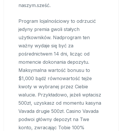
naszym.sześć.
Program lojalnościowy to odrzucić
jedyny premia gwoli stałych
użytkowników. Nadprogram ten
ważny wydaje się być za
pośrednictwem 14 dni, licząc od
momencie dokonania depozytu.
Maksymalna wartość bonusu to
$1,000 bądź równowartość tejże
kwoty w wybranej przez Ciebie
walucie. Przykładowo, jeżeli wpłacisz
500zł, uzyskasz od momentu kasyna
Vavada drugie 500zł. Casino Vavada
podwoi główny depozyt na Twe
konto, zwracając Tobie 100%