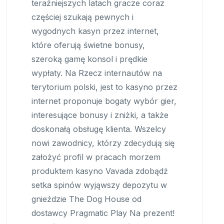
teraźniejszych latach gracze coraz
częściej szukają pewnych i
wygodnych kasyn przez internet,
które oferują świetne bonusy,
szeroką gamę konsol i prędkie
wypłaty. Na Rzecz internautów na
terytorium polski, jest to kasyno przez
internet proponuje bogaty wybór gier,
interesujące bonusy i zniżki, a także
doskonałą obsługę klienta. Wszelcy
nowi zawodnicy, którzy zdecydują się
założyć profil w pracach morzem
produktem kasyno Vavada zdobądź
setka spinów wyjąwszy depozytu w
gnieździe The Dog House od
dostawcy Pragmatic Play Na prezent!