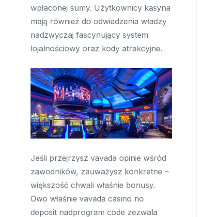
wpłaconej sumy. Użytkownicy kasyna
mają również do odwiedzenia władzy
nadzwyczaj fascynujący system
lojalnościowy oraz kody atrakcyjne.
Jeśli przejrzysz vavada opinie wśród
zawodników, zauważysz konkretne –
większość chwali właśnie bonusy.
Owo właśnie vavada casino no
deposit nadprogram code zezwala