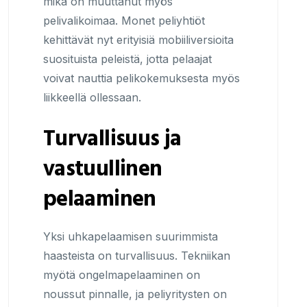
mikä on muuttanut myös
pelivalikoimaa. Monet peliyhtiöt
kehittävät nyt erityisiä mobiiliversioita
suosituista peleistä, jotta pelaajat
voivat nauttia pelikokemuksesta myös
liikkeellä ollessaan.
Turvallisuus ja
vastuullinen
pelaaminen
Yksi uhkapelaamisen suurimmista
haasteista on turvallisuus. Tekniikan
myötä ongelmapelaaminen on
noussut pinnalle, ja peliyritysten on