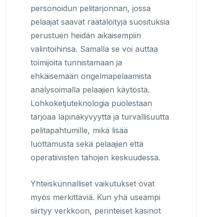
personoidun pelitarjonnan, jossa
pelaajat saavat räätälöityjä suosituksia
perustuen heidän aikaisempiin
valintoihinsa. Samalla se voi auttaa
toimijoita tunnistamaan ja
ehkäisemään ongelmapelaamista
analysoimalla pelaajien käytöstä.
Lohkoketjuteknologia puolestaan
tarjoaa läpinäkyvyyttä ja turvallisuutta
pelitapahtumille, mikä lisää
luottamusta sekä pelaajien että
operatiivisten tahojen keskuudessa.
Yhteiskunnalliset vaikutukset ovat
myös merkittäviä. Kun yhä useampi
siirtyy verkkoon, perinteiset kasinot