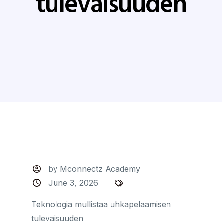
tulevaisuuden
by Mconnectz Academy
June 3, 2026
Teknologia mullistaa uhkapelaamisen
tulevaisuuden