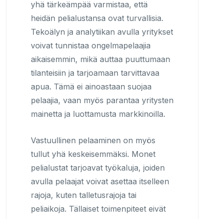
yhä tärkeämpää varmistaa, että
heidän pelialustansa ovat turvallisia.
Tekoälyn ja analytiikan avulla yritykset
voivat tunnistaa ongelmapelaajia
aikaisemmin, mikä auttaa puuttumaan
tilanteisiin ja tarjoamaan tarvittavaa
apua. Tämä ei ainoastaan suojaa
pelaajia, vaan myös parantaa yritysten
mainetta ja luottamusta markkinoilla.
Vastuullinen pelaaminen on myös
tullut yhä keskeisemmäksi. Monet
pelialustat tarjoavat työkaluja, joiden
avulla pelaajat voivat asettaa itselleen
rajoja, kuten talletusrajoja tai
peliaikoja. Tällaiset toimenpiteet eivät