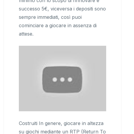
minimo con lo scopo di rinnovare è
successo 5€, viceversa i depositi sono
sempre immediati, così puoi
cominciare a giocare in assenza di
attese.
Costruiti In genere, giocare in altezza
su giochi mediante un RTP (Return To