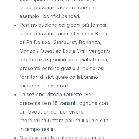
come possiamo asserire che per
esempio i bonifici bancari.
Perfino qualche dei giochi più famosi
come possiamo ammettere che Book
of Ra Deluxe, Starburst, Bonanza,
Gonzo’s Quest ed Extra Chilli vengono
effettuate disponibili sulla piattaforma,
presente persino grazie ai numerosi
fornitori di slot quale collaborano
mediante l’operatore.
La sezione vittoria roulette live
presenta ben 18 varianti, ognuna con
un layout unico, per vivere
l’adrenalina tuttora pallina il quale gira
in tempo reale.
Qui devi scegliere il genere successo