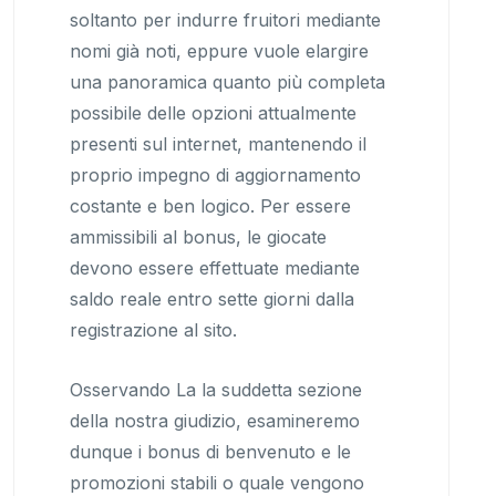
soltanto per indurre fruitori mediante
nomi già noti, eppure vuole elargire
una panoramica quanto più completa
possibile delle opzioni attualmente
presenti sul internet, mantenendo il
proprio impegno di aggiornamento
costante e ben logico. Per essere
ammissibili al bonus, le giocate
devono essere effettuate mediante
saldo reale entro sette giorni dalla
registrazione al sito.
Osservando La la suddetta sezione
della nostra giudizio, esamineremo
dunque i bonus di benvenuto e le
promozioni stabili o quale vengono