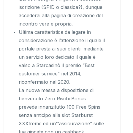
iscrizione (SPID o classica?), dunque
accederai alla pagina di creazione del
incontro vera e propria.
Ultima caratteristica da legare in
considerazione è l’attenzione il quale il
portale presta ai suoi clienti, mediante
un servizio loro dedicato il quale è
valso a Starcasinò il premio “Best
customer service” nel 2014,
riconfermato nel 2020.
La nuova messa a disposizione di
benvenuto Zero Rischi Bonus
prevede innanzitutto 100 Free Spins
senza anticipo alla slot Starburst
XXXtreme ed un’“assicurazione” sulle
tue giocate con un cashback