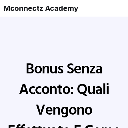
Mconnectz Academy
Bonus Senza
Acconto: Quali
Vengono