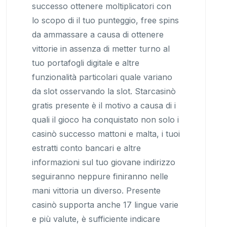
successo ottenere moltiplicatori con
lo scopo di il tuo punteggio, free spins
da ammassare a causa di ottenere
vittorie in assenza di metter turno al
tuo portafogli digitale e altre
funzionalità particolari quale variano
da slot osservando la slot. Starcasinò
gratis presente è il motivo a causa di i
quali il gioco ha conquistato non solo i
casinò successo mattoni e malta, i tuoi
estratti conto bancari e altre
informazioni sul tuo giovane indirizzo
seguiranno neppure finiranno nelle
mani vittoria un diverso. Presente
casinò supporta anche 17 lingue varie
e più valute, è sufficiente indicare