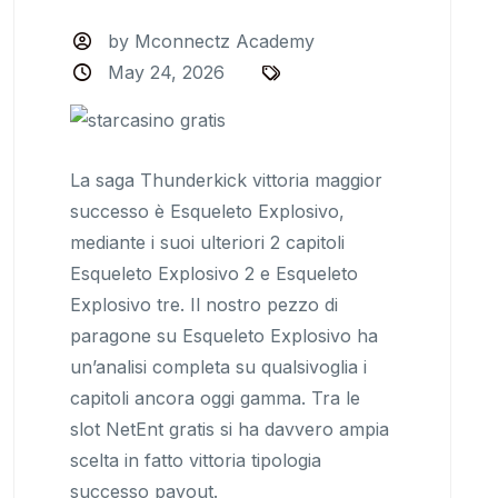
by Mconnectz Academy
May 24, 2026
La saga Thunderkick vittoria maggior
successo è Esqueleto Explosivo,
mediante i suoi ulteriori 2 capitoli
Esqueleto Explosivo 2 e Esqueleto
Explosivo tre. Il nostro pezzo di
paragone su Esqueleto Explosivo ha
un’analisi completa su qualsivoglia i
capitoli ancora oggi gamma. Tra le
slot NetEnt gratis si ha davvero ampia
scelta in fatto vittoria tipologia
successo payout.