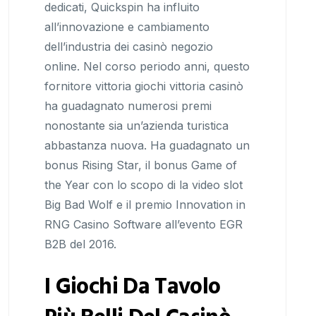
dedicati, Quickspin ha influito
all’innovazione e cambiamento
dell’industria dei casinò negozio
online. Nel corso periodo anni, questo
fornitore vittoria giochi vittoria casinò
ha guadagnato numerosi premi
nonostante sia un’azienda turistica
abbastanza nuova. Ha guadagnato un
bonus Rising Star, il bonus Game of
the Year con lo scopo di la video slot
Big Bad Wolf e il premio Innovation in
RNG Casino Software all’evento EGR
B2B del 2016.
I Giochi Da Tavolo