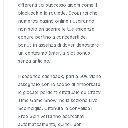
differenti tipi successo giochi come il
blackjack e la roulette. Scoprirai che
numerosi casinò online riusciranno
non solo an aderire le tue esigenze,
eppure perfino a concederti dei
bonus in assenza di dover depositare
un centesimo (inter. ai slot bonus
senza anticipo.
Il secondo cashback, pari a 50€ viene
assegnato con lo scopo di rimborsare
le giocate perdenti effettuate su Crazy
Time Game Show, nella sezione Live
Scompiglio. Ottenuta la convalida i
Free Spin verranno accreditati
automaticamente, quindi, per