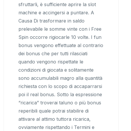
sfruttarli, è sufficiente aprire la slot
machine e accingersi a puntare. A
Causa Di trasformare in saldo
prelevabile le somme vinte con i Free
Spin occorre rigiocarle 10 volte. I fun
bonus vengono effettuate al contrario
dei bonus che per tutti rilasciati
quando vengono rispettate le
condizioni di giocata e solitamente
sono accumulabili magro alla quantità
richiesta con lo scopo di accaparrarsi
poi il real bonus. Sotto la espressione
“ricarica” troverai taluno o più bonus
reperibili quale potrai stabilire di
attivare al attimo tuttora ricarica,
ovviamente rispettando i Termini e