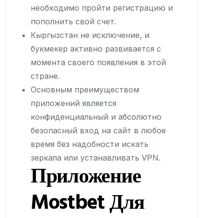
необходимо пройти регистрацию и
пополнить свой счет.
Кыргызстан не исключение, и
букмекер активно развивается с
момента своего появления в этой
стране.
Основным преимуществом
приложений является
конфиденциальный и абсолютно
безопасный вход на сайт в любое
время без надобности искать
зеркала или устанавливать VPN.
Приложение
Mostbet Для