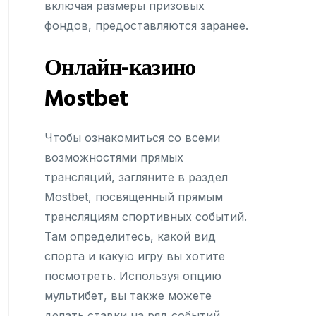
включая размеры призовых
фондов, предоставляются заранее.
Онлайн-казино
Mostbet
Чтобы ознакомиться со всеми
возможностями прямых
трансляций, загляните в раздел
Mostbet, посвященный прямым
трансляциям спортивных событий.
Там определитесь, какой вид
спорта и какую игру вы хотите
посмотреть. Используя опцию
мультибет, вы также можете
делать ставки на ряд событий,