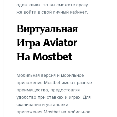
один клик», то вы сможете сразу
же войти в свой личный кабинет.
Виртуальная
Игра Aviator
На Mostbet
Мобильная версия и мобильное
приложение Mostbet имеют разные
преимущества, предоставляя
удобство при ставках и играх. Для
скачивания и установки
приложения Mostbet на мобильное