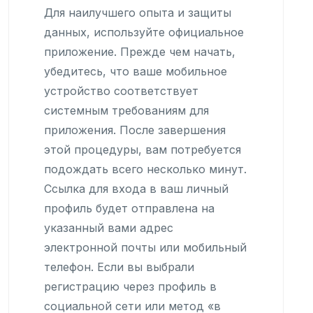
Для наилучшего опыта и защиты
данных, используйте официальное
приложение. Прежде чем начать,
убедитесь, что ваше мобильное
устройство соответствует
системным требованиям для
приложения. После завершения
этой процедуры, вам потребуется
подождать всего несколько минут.
Ссылка для входа в ваш личный
профиль будет отправлена на
указанный вами адрес
электронной почты или мобильный
телефон. Если вы выбрали
регистрацию через профиль в
социальной сети или метод «в