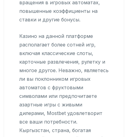
вращения в игровых автоматах,
повышенные коэффициенты на
ставки и другие бонусы.
Казино на данной платформе
располагает более сотней игр,
включая классические слоты,
карточные развлечения, рулетку и
многое другое. Неважно, являетесь
ли вы поклонником игровых
автоматов с фруктовыми
символами или предпочитаете
азартные игры с живыми
дилерами, Mostbet удовлетворит
все ваши потребности.
Кыргызстан, страна, богатая