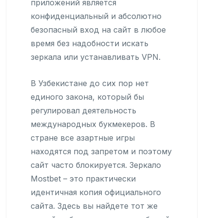
приложений является
конфиденциальный и абсолютно
безопасный вход на сайт в любое
время без надобности искать
зеркала или устанавливать VPN.
В Узбекистане до сих пор нет
единого закона, который бы
регулировал деятельность
международных букмекеров. В
стране все азартные игры
находятся под запретом и поэтому
сайт часто блокируется. Зеркало
Mostbet – это практически
идентичная копия официального
сайта. Здесь вы найдете тот же