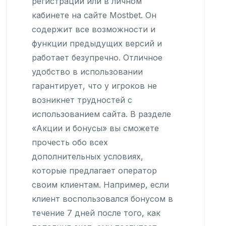
регистрации или в личном
кабинете на сайте Mostbet. Он
содержит все возможности и
функции предыдущих версий и
работает безупречно. Отличное
удобство в использовании
гарантирует, что у игроков не
возникнет трудностей с
использованием сайта. В разделе
«Акции и бонусы» вы сможете
прочесть обо всех
дополнительных условиях,
которые предлагает оператор
своим клиентам. Например, если
клиент воспользовался бонусом в
течение 7 дней после того, как