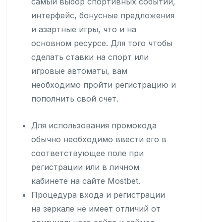
самый выбор спортивных событий,
интерфейс, бонусные предложения
и азартные игры, что и на
основном ресурсе. Для того чтобы
сделать ставки на спорт или
игровые автоматы, вам
необходимо пройти регистрацию и
пополнить свой счет.
Для использования промокода
обычно необходимо ввести его в
соответствующее поле при
регистрации или в личном
кабинете на сайте Mostbet.
Процедура входа и регистрации
на зеркале не имеет отличий от