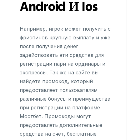
Android И Ios
Например, игрок может получить с
фриспинов крупную выплату и уже
после получения денег
задействовать эти средства для
регистрации пари на ординары и
экспрессы. Так же на сайте вы
найдете промокод, который
предоставляет пользователям
различные бонусы и преимущества
при регистрации на платформе
Мостбет. Промокоды могут
предоставлять дополнительные
средства на счет, бесплатные