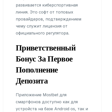
развивается киберспортивная
линия. Это софт от топовых
провайдеров, подтверждением
чему служит лицензия от
официального регулятора.
Приветственный
Бонус За Первое
Пополнение
Депозита
Приложение Mostbet для
смартфонов доступно как для
устройств на базе Android os, так и