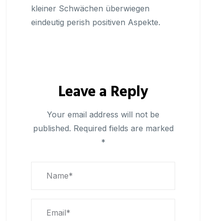
kleiner Schwächen überwiegen
eindeutig perish positiven Aspekte.
Leave a Reply
Your email address will not be
published.
Required fields are marked
*