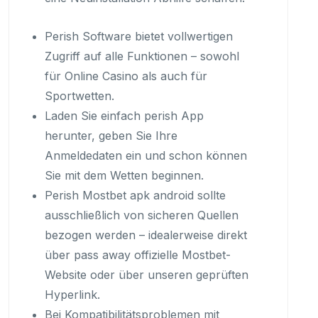
Perish Software bietet vollwertigen
Zugriff auf alle Funktionen – sowohl
für Online Casino als auch für
Sportwetten.
Laden Sie einfach perish App
herunter, geben Sie Ihre
Anmeldedaten ein und schon können
Sie mit dem Wetten beginnen.
Perish Mostbet apk android sollte
ausschließlich von sicheren Quellen
bezogen werden – idealerweise direkt
über pass away offizielle Mostbet-
Website oder über unseren geprüften
Hyperlink.
Bei Kompatibilitätsproblemen mit