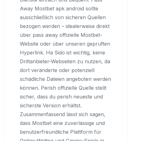
Away Mostbet apk android sollte
ausschließlich von sicheren Quellen
bezogen werden – idealerweise direkt
über pass away offizielle Mostbet-
Website oder über unseren geprüften
Hyperlink. Ha Sido ist wichtig, keine
Drittanbieter-Webseiten zu nutzen, da
dort veränderte oder potenziell
schädliche Dateien angeboten werden
können. Perish offizielle Quelle stellt
sicher, dass du perish neueste und
sicherste Version erhältst.
Zusammenfassend lässt sich sagen,
dass Mostbet eine zuverlässige und
benutzerfreundliche Plattform für
Online-Wetten und Casino-Spiele in