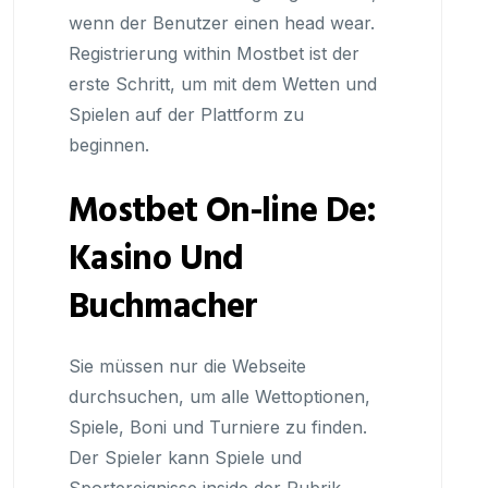
wenn der Benutzer einen head wear.
Registrierung within Mostbet ist der
erste Schritt, um mit dem Wetten und
Spielen auf der Plattform zu
beginnen.
Mostbet On-line De:
Kasino Und
Buchmacher
Sie müssen nur die Webseite
durchsuchen, um alle Wettoptionen,
Spiele, Boni und Turniere zu finden.
Der Spieler kann Spiele und
Sportereignisse inside der Rubrik