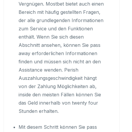
Vergnügen. Mostbet bietet auch einen
Bereich mit häufig gestellten Fragen,
der alle grundlegenden Informationen
zum Service und den Funktionen
enthält. Wenn Sie sich diesen
Abschnitt ansehen, können Sie pass
away erforderlichen Informationen
finden und müssen sich nicht an den
Assistance wenden. Perish
Auszahlungsgeschwindigkeit hängt
von der Zahlung Möglichkeiten ab,
inside den meisten Fällen können Sie
das Geld innerhalb von twenty four
Stunden erhalten.
Mit diesem Schritt können Sie pass