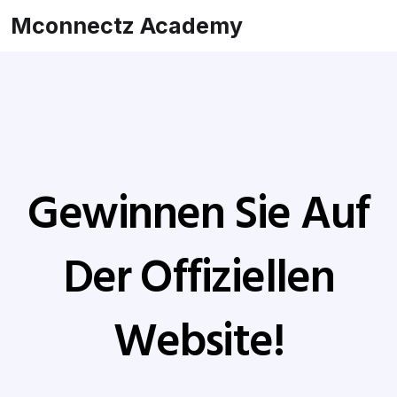
Mconnectz Academy
Gewinnen Sie Auf
Der Offiziellen
Website!