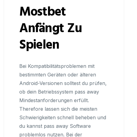
Mostbet
Anfängt Zu
Spielen
Bei Kompatibilitätsproblemen mit
bestimmten Geräten oder älteren
Android-Versionen solltest du prüfen,
ob dein Betriebssystem pass away
Mindestanforderungen erfüllt.
Therefore lassen sich die meisten
Schwierigkeiten schnell beheben und
du kannst pass away Software
problemlos nutzen. Bei der