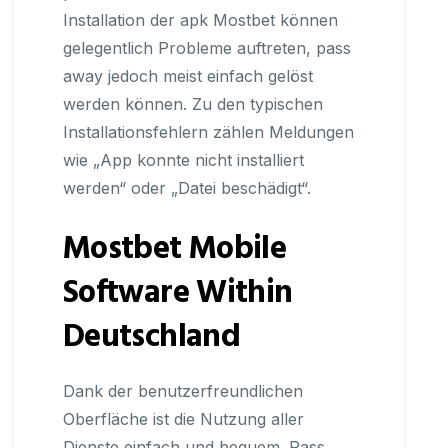
Installation der apk Mostbet können
gelegentlich Probleme auftreten, pass
away jedoch meist einfach gelöst
werden können. Zu den typischen
Installationsfehlern zählen Meldungen
wie „App konnte nicht installiert
werden“ oder „Datei beschädigt“.
Mostbet Mobile
Software Within
Deutschland
Dank der benutzerfreundlichen
Oberfläche ist die Nutzung aller
Dienste einfach und bequem. Pass