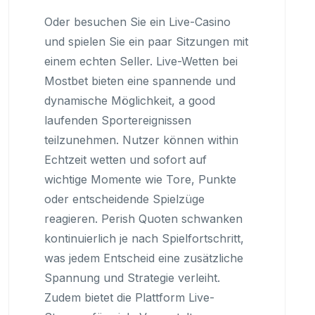
Oder besuchen Sie ein Live-Casino
und spielen Sie ein paar Sitzungen mit
einem echten Seller. Live-Wetten bei
Mostbet bieten eine spannende und
dynamische Möglichkeit, a good
laufenden Sportereignissen
teilzunehmen. Nutzer können within
Echtzeit wetten und sofort auf
wichtige Momente wie Tore, Punkte
oder entscheidende Spielzüge
reagieren. Perish Quoten schwanken
kontinuierlich je nach Spielfortschritt,
was jedem Entscheid eine zusätzliche
Spannung und Strategie verleiht.
Zudem bietet die Plattform Live-