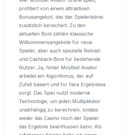
Wer Mostbet Aviator online spielt,
profitiert von einem attraktiven
Bonusangebot, das das Spielerlebnis
zusätzlich bereichert. Zu den
aktuellen Boni zählen klassische
Willkommensangebote für neue
Spieler, aber auch spezielle Reload-
und Cashback-Boni für bestehende
Nutzer. Ja, hinter Mostbet Aviator
arbeitet ein Algorithmus, der auf
Zufall basiert und für faire Ergebnisse
sorgt. Das Spiel nutzt moderne
Technologie, um jeden Multiplikator
unabhängig zu berechnen, sodass
weder das Casino noch der Spieler
das Ergebnis beeinflussen kann. Als