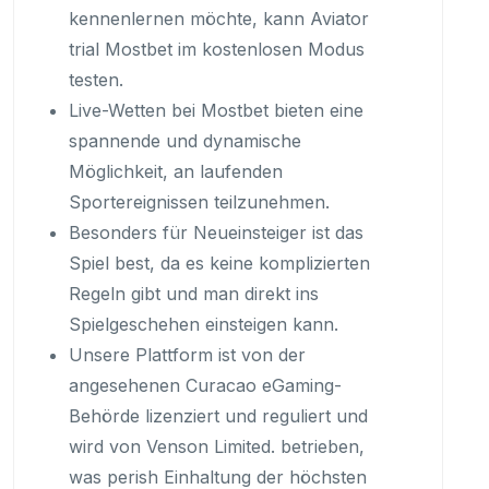
kennenlernen möchte, kann Aviator
trial Mostbet im kostenlosen Modus
testen.
Live-Wetten bei Mostbet bieten eine
spannende und dynamische
Möglichkeit, an laufenden
Sportereignissen teilzunehmen.
Besonders für Neueinsteiger ist das
Spiel best, da es keine komplizierten
Regeln gibt und man direkt ins
Spielgeschehen einsteigen kann.
Unsere Plattform ist von der
angesehenen Curacao eGaming-
Behörde lizenziert und reguliert und
wird von Venson Limited. betrieben,
was perish Einhaltung der höchsten