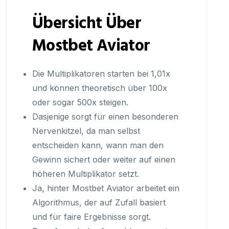
Übersicht Über
Mostbet Aviator
Die Multiplikatoren starten bei 1,01x
und können theoretisch über 100x
oder sogar 500x steigen.
Dasjenige sorgt für einen besonderen
Nervenkitzel, da man selbst
entscheiden kann, wann man den
Gewinn sichert oder weiter auf einen
höheren Multiplikator setzt.
Ja, hinter Mostbet Aviator arbeitet ein
Algorithmus, der auf Zufall basiert
und für faire Ergebnisse sorgt.