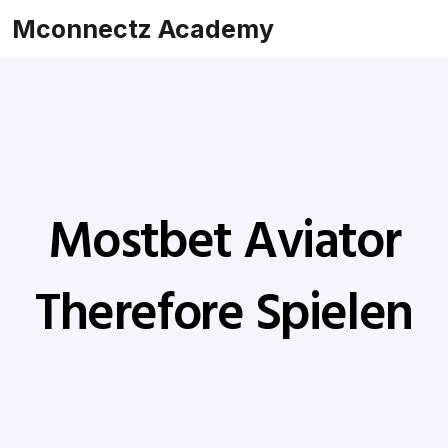
Mconnectz Academy
Mostbet Aviator
Therefore Spielen