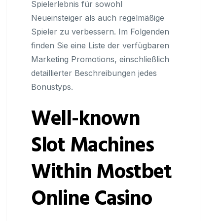
Spielerlebnis für sowohl
Neueinsteiger als auch regelmäßige
Spieler zu verbessern. Im Folgenden
finden Sie eine Liste der verfügbaren
Marketing Promotions, einschließlich
detaillierter Beschreibungen jedes
Bonustyps.
Well-known
Slot Machines
Within Mostbet
Online Casino