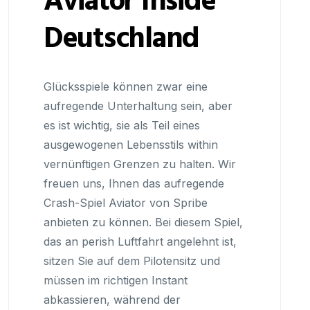
Aviator Inside
Deutschland
Glücksspiele können zwar eine
aufregende Unterhaltung sein, aber
es ist wichtig, sie als Teil eines
ausgewogenen Lebensstils within
vernünftigen Grenzen zu halten. Wir
freuen uns, Ihnen das aufregende
Crash-Spiel Aviator von Spribe
anbieten zu können. Bei diesem Spiel,
das an perish Luftfahrt angelehnt ist,
sitzen Sie auf dem Pilotensitz und
müssen im richtigen Instant
abkassieren, während der