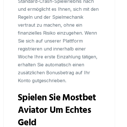
Standard-Crash-Spielerlebnis nach
und ermöglicht es Ihnen, sich mit den
Regeln und der Spielmechanik
vertraut zu machen, ohne ein
finanzielles Risiko einzugehen. Wenn
Sie sich auf unserer Plattform
registrieren und innerhalb einer
Woche Ihre erste Einzahlung tätigen,
erhalten Sie automatisch einen
zusätzlichen Bonusbetrag auf Ihr
Konto gutgeschrieben.
Spielen Sie Mostbet
Aviator Um Echtes
Geld