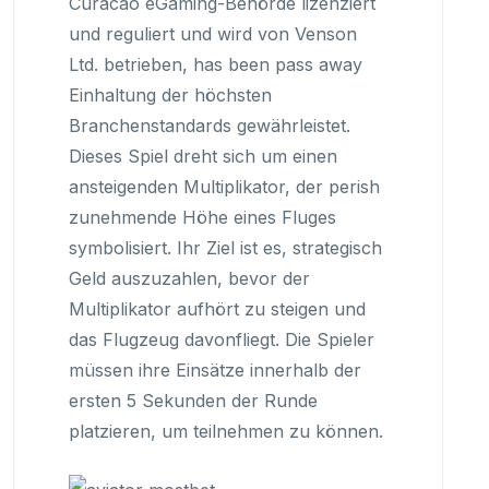
Curacao eGaming-Behörde lizenziert
und reguliert und wird von Venson
Ltd. betrieben, has been pass away
Einhaltung der höchsten
Branchenstandards gewährleistet.
Dieses Spiel dreht sich um einen
ansteigenden Multiplikator, der perish
zunehmende Höhe eines Fluges
symbolisiert. Ihr Ziel ist es, strategisch
Geld auszuzahlen, bevor der
Multiplikator aufhört zu steigen und
das Flugzeug davonfliegt. Die Spieler
müssen ihre Einsätze innerhalb der
ersten 5 Sekunden der Runde
platzieren, um teilnehmen zu können.