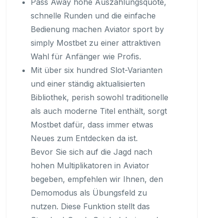
Pass Away hohe Auszahlungsquote,
schnelle Runden und die einfache
Bedienung machen Aviator sport by
simply Mostbet zu einer attraktiven
Wahl für Anfänger wie Profis.
Mit über six hundred Slot-Varianten
und einer ständig aktualisierten
Bibliothek, perish sowohl traditionelle
als auch moderne Titel enthält, sorgt
Mostbet dafür, dass immer etwas
Neues zum Entdecken da ist.
Bevor Sie sich auf die Jagd nach
hohen Multiplikatoren in Aviator
begeben, empfehlen wir Ihnen, den
Demomodus als Übungsfeld zu
nutzen. Diese Funktion stellt das