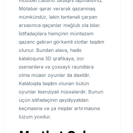
mostbet cassino tətbiqini tapmalısınız.
Mötəbər qərar verərək qazanmaq
mümkündür, lakin təntənəli çarpan
arxasınca qaçanlar məğlub ola bilər.
İstifadəçilərə həmçinin müntəzəm
qazanc gətirən görkəmli slotlar təqdim
olunur. Bundan əlavə, hədis
kataloquna 3D qrafikaya, zor
ssenarilərə və çoxsaylı raundlara
olma müasir oyunlar da daxildir.
Kataloqda təqdim olunan bütün
oyunlar lisenziyalı nüsxələrdir. Bunun
üçün istifadəçinin qeydiyyatdan
keçməsinə və ya miqdar artırmasına
lüzum yoxdur.