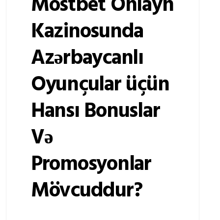
Mostbet Onlayn
Kazinosunda
Azərbaycanlı
Oyunçular üçün
Hansı Bonuslar
Və
Promosyonlar
Mövcuddur?