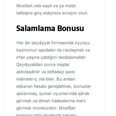
Mostbet veb-saytı və ya mobil
tətbiqinə giriş etdiyinizə arxayın olun.
Salamlama Bonusu
Hər bir qeydiyyat formasında oyunçu
kazinonun qaydaları ilə razılaşmalı və
irfan yaşına çatdığını təsdiqləməlidir.
Qeydiyyatdan sonra miqdar
aktivləşdirilir və istifadəçi şəxsi
kabinetə iç ola bilər. Bu andan
etibarən hesabı genişlətmək, bonuslar
qazanmaq, qumar oyunlarında iştirak
görmək və idman hadisələrinə mərc
görmək mümkündür. MostBet
kazinosunda qeydiyyat zamanı