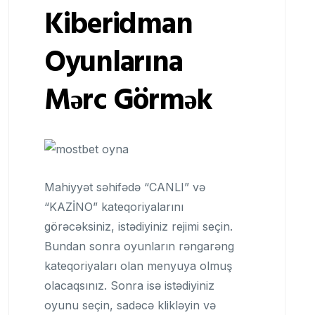
Kiberidman
Oyunlarına
Mərc Görmək
Mahiyyət səhifədə “CANLI” və
“KAZİNO” kateqoriyalarını
görəcəksiniz, istədiyiniz rejimi seçin.
Bundan sonra oyunların rəngarəng
kateqoriyaları olan menyuya olmuş
olacaqsınız. Sonra isə istədiyiniz
oyunu seçin, sadəcə klikləyin və