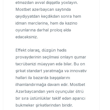
etməzdən əvvəl diqqətlə yoxlayın.
Mostbet azerbaycan saytında
qeydiyyatdan keçdikdən sonra həm
idman mərclərinə, həm də kazino
oyunlarına dərhal proloq əldə
edəcəksiniz.
Effekt olaraq, düzgün hədis
provayderinin seçilməsi onlayn qumar
təcrübənizi müəyyən edə bilər. Bu on
şirkət standart yaratmağa və innovativ
həlləri ilə bazarda başqalarını
ilhamlandırmağa davam edir. Mostbet
Azərbaycandan yeni oyunçular ötrü
bir sıra üstünlüklər təklif edən aparıcı
bukmeker şirkətlərindən biridir.