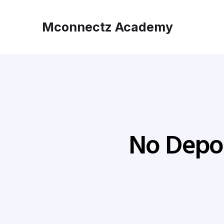
Mconnectz Academy
No Depos