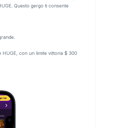
e HUGE. Questo gergo ti consente
grande.
ce HUGE, con un limite vittoria $ 300