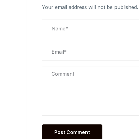
Your email address will not be published.