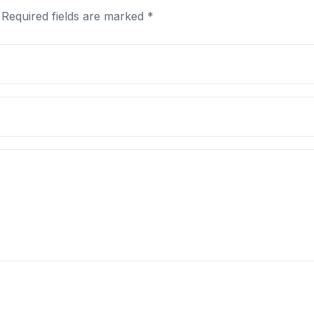
Required fields are marked
*