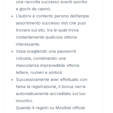
una raccolta successo eventi sportivi
e giochi da casinò.
L’autore è contento persino dell’ampia
assortimento successo slot che puoi
trovare sul sito, tra le quali trova
costantemente qualcosa vittoria
interessante.
Inizia scegliendo una password
robusta, combinando una
mescolanza imprevedibile vittoria
lettere, numeri e simboli.
Successivamente aver effettuato con
fama la registrazione, il bonus verrà
automaticamente accreditato sul tuo
incontro.
Quando ti registri su Mostbet official