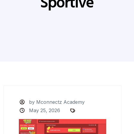
Sportive
by Mconnectz Academy
May 25, 2026