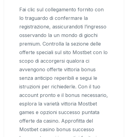
Fai clic sul collegamento fornito con
lo traguardo di confermare la
registrazione, assicurandoti l’ingresso
osservando la un mondo di giochi
premium. Controlla la sezione delle
offerte speciali sul sito Mostbet con lo
scopo di accorgersi qualora ci
avvengono offerte vittoria bonus
senza anticipo reperibili e segui le
istruzioni per richiederle. Con il tuo
account pronto e il bonus necessario,
esplora la varietà vittoria Mostbet
games e opzioni successo puntata
offerte da casino. Approfitta del
Mostbet casino bonus successo