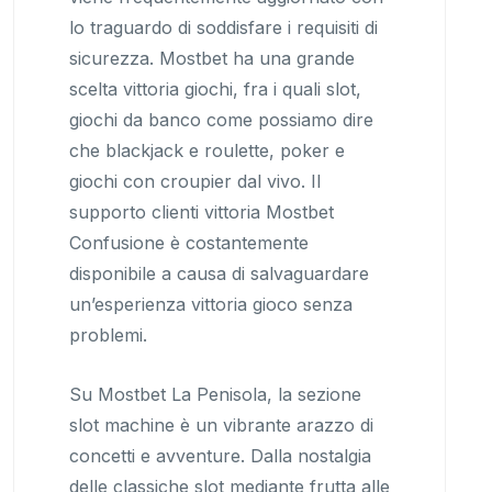
lo traguardo di soddisfare i requisiti di
sicurezza. Mostbet ha una grande
scelta vittoria giochi, fra i quali slot,
giochi da banco come possiamo dire
che blackjack e roulette, poker e
giochi con croupier dal vivo. Il
supporto clienti vittoria Mostbet
Confusione è costantemente
disponibile a causa di salvaguardare
un’esperienza vittoria gioco senza
problemi.
Su Mostbet La Penisola, la sezione
slot machine è un vibrante arazzo di
concetti e avventure. Dalla nostalgia
delle classiche slot mediante frutta alle