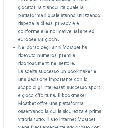
giocatori la tranquillità quale la
piattaforma il quale stanno utilizzando
rispetta la di essi privacy e è
conforme alle normative italiane ed
europee sui giochi.
Nel corso degli anni Mostbet ha
ricevuto numerosi premi e
riconoscimenti nel settore.
La scelta successo un bookmaker è
una decisione importante con lo
scopo di gli interessati successo sport
e gioco d’fortuna. Il bookmaker
Mostbet offre una piattaforma
osservando la cui la sicurezza è prima
vittoria tutto. Il sito internet Mostbet
viene frequentemente aggiornato con