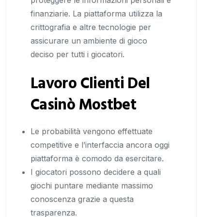
finanziarie. La piattaforma utilizza la
crittografia e altre tecnologie per
assicurare un ambiente di gioco
deciso per tutti i giocatori.
Lavoro Clienti Del
Casinò Mostbet
Le probabilità vengono effettuate
competitive e l’interfaccia ancora oggi
piattaforma è comodo da esercitare.
I giocatori possono decidere a quali
giochi puntare mediante massimo
conoscenza grazie a questa
trasparenza.