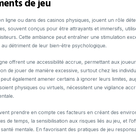
ments de jeu
en ligne ou dans des casinos physiques, jouent un rôle déte
es, souvent conçus pour être attrayants et immersifs, utilis
isiteurs. Cette ambiance peut entraîner une stimulation exce
 au détriment de leur bien-être psychologique.
igne offrent une accessibilité accrue, permettant aux joue
ation de jouer de manière excessive, surtout chez les indivi
e peut également amener certains à ignorer leurs limites, au
oient physiques ou virtuels, nécessitent une vigilance acc
ntale.
oivent prendre en compte ces facteurs en créant des envir
tes de temps, la sensibilisation aux risques liés au jeu, et l
anté mentale. En favorisant des pratiques de jeu responsabl