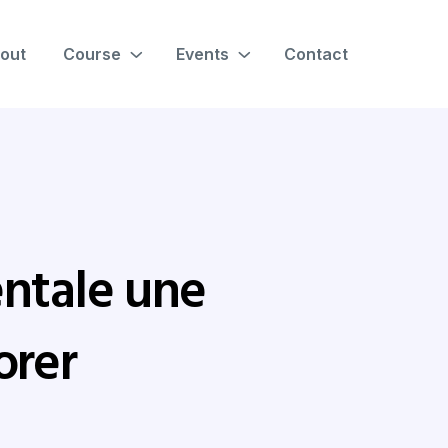
out
Course
Events
Contact
entale une
orer