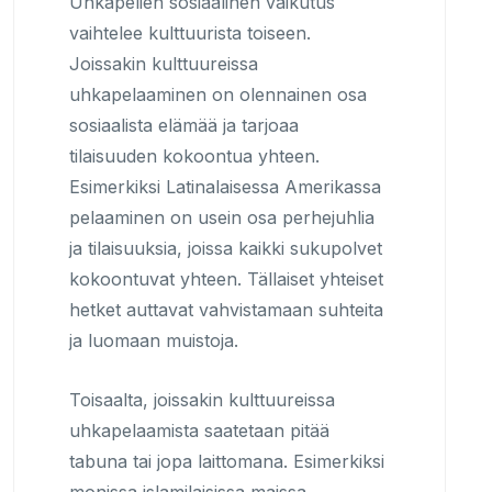
Uhkapelien sosiaalinen vaikutus
vaihtelee kulttuurista toiseen.
Joissakin kulttuureissa
uhkapelaaminen on olennainen osa
sosiaalista elämää ja tarjoaa
tilaisuuden kokoontua yhteen.
Esimerkiksi Latinalaisessa Amerikassa
pelaaminen on usein osa perhejuhlia
ja tilaisuuksia, joissa kaikki sukupolvet
kokoontuvat yhteen. Tällaiset yhteiset
hetket auttavat vahvistamaan suhteita
ja luomaan muistoja.
Toisaalta, joissakin kulttuureissa
uhkapelaamista saatetaan pitää
tabuna tai jopa laittomana. Esimerkiksi
monissa islamilaisissa maissa