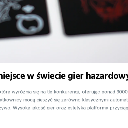
miejsce w świecie gier hazardow
tóra wyróżnia się na tle konkurencji, oferując ponad 300
ytkownicy mogą cieszyć się zarówno klasycznymi automata
żywo. Wysoka jakość gier oraz estetyka platformy przyciąg