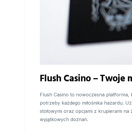
Flush Casino – Twoje 
Flush Casino to nowoczesna platforma, k
potrzeby każdego miłośnika hazardu. Uż
stołowymi oraz opcjami z krupierami na 
wyjątkowych doznań.