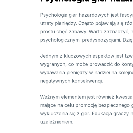
Psychologia gier hazardowych jest fasc
utraty pieniędzy. Często pojawiają się 
prostu chęć zabawy. Warto zaznaczyć, że
psychologicznymi predyspozycjami. Dzięk
Jednym z kluczowych aspektów jest tzw. “
wygranych, co może prowadzić do konty
wydawania pieniędzy w nadziei na kole
negatywnych konsekwencji.
Ważnym elementem jest również kwestia o
mające na celu promocję bezpiecznego gr
wykluczenia się z gier. Edukacja gracz
uzależnieniem.