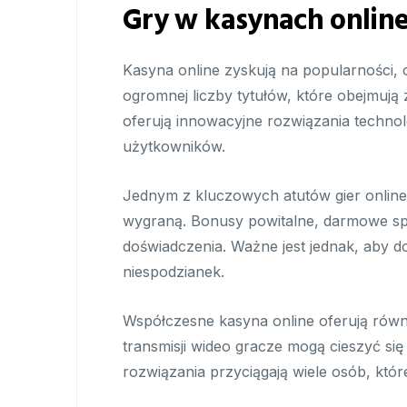
Gry w kasynach onlin
Kasyna online zyskują na popularności,
ogromnej liczby tytułów, które obejmują
oferują innowacyjne rozwiązania technolo
użytkowników.
Jednym z kluczowych atutów gier online
wygraną. Bonusy powitalne, darmowe sp
doświadczenia. Ważne jest jednak, aby d
niespodzianek.
Współczesne kasyna online oferują równie
transmisji wideo gracze mogą cieszyć s
rozwiązania przyciągają wiele osób, któr