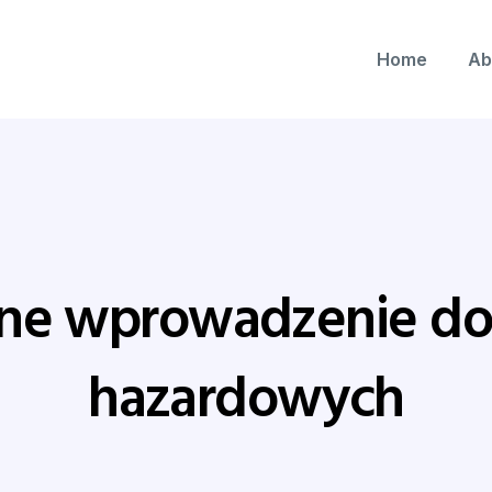
Home
Ab
ne wprowadzenie do 
hazardowych