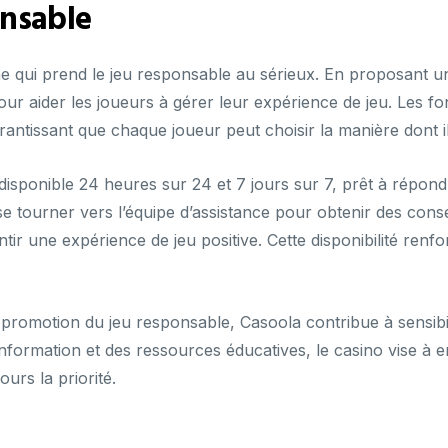
onsable
e qui prend le jeu responsable au sérieux. En proposant un
our aider les joueurs à gérer leur expérience de jeu. Les fon
rantissant que chaque joueur peut choisir la manière dont il
disponible 24 heures sur 24 et 7 jours sur 7, prêt à répon
e tourner vers l’équipe d’assistance pour obtenir des consei
ir une expérience de jeu positive. Cette disponibilité renfo
 promotion du jeu responsable, Casoola contribue à sensibil
nformation et des ressources éducatives, le casino vise à 
ours la priorité.