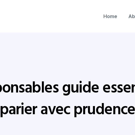
Home
Ab
ponsables guide essen
parier avec prudenc