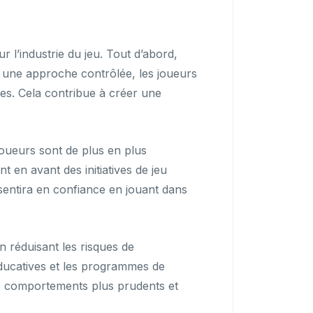
 l’industrie du jeu. Tout d’abord,
t une approche contrôlée, les joueurs
es. Cela contribue à créer une
joueurs sont de plus en plus
t en avant des initiatives de jeu
e sentira en confiance en jouant dans
n réduisant les risques de
éducatives et les programmes de
des comportements plus prudents et