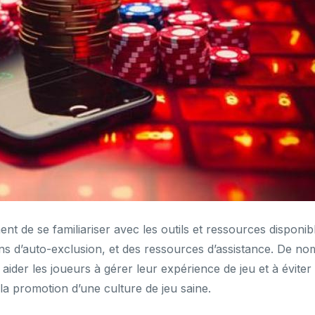
nt de se familiariser avec les outils et ressources disponib
ons d’auto-exclusion, et des ressources d’assistance. De n
 aider les joueurs à gérer leur expérience de jeu et à évite
la promotion d’une culture de jeu saine.