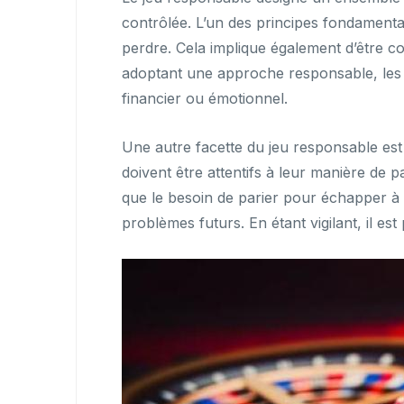
contrôlée. L’un des principes fondamenta
perdre. Cela implique également d’être co
adoptant une approche responsable, les 
financier ou émotionnel.
Une autre facette du jeu responsable est
doivent être attentifs à leur manière de p
que le besoin de parier pour échapper à 
problèmes futurs. En étant vigilant, il est