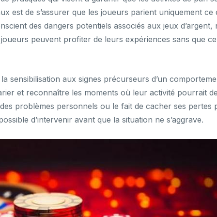
ux est de s’assurer que les joueurs parient uniquement ce 
nscient des dangers potentiels associés aux jeux d’argent, 
joueurs peuvent profiter de leurs expériences sans que ce
 la sensibilisation aux signes précurseurs d’un comporteme
arier et reconnaître les moments où leur activité pourrait d
des problèmes personnels ou le fait de cacher ses pertes p
 possible d’intervenir avant que la situation ne s’aggrave.