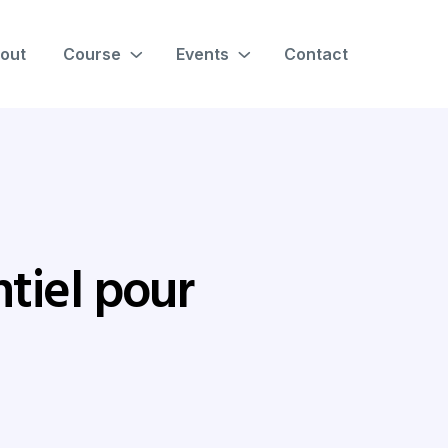
out
Course
Events
Contact
tiel pour
e