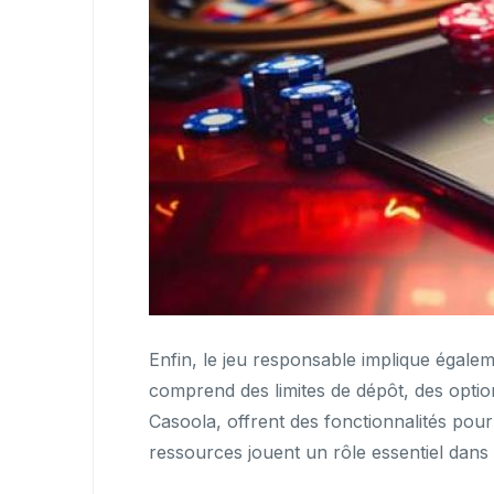
Enfin, le jeu responsable implique égaleme
comprend des limites de dépôt, des opti
Casoola, offrent des fonctionnalités pour
ressources jouent un rôle essentiel dans 