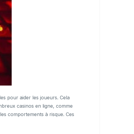
les pour aider les joueurs. Cela
ombreux casinos en ligne, comme
r les comportements à risque. Ces