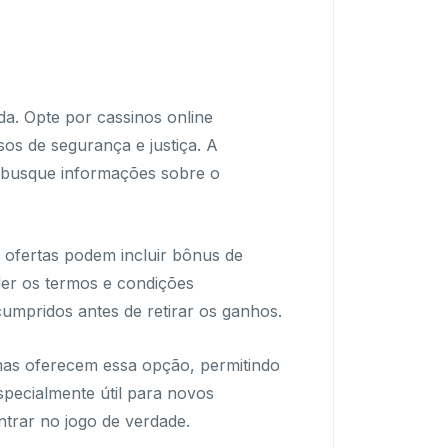
da. Opte por cassinos online
os de segurança e justiça. A
e busque informações sobre o
 ofertas podem incluir bônus de
ler os termos e condições
umpridos antes de retirar os ganhos.
rmas oferecem essa opção, permitindo
specialmente útil para novos
trar no jogo de verdade.