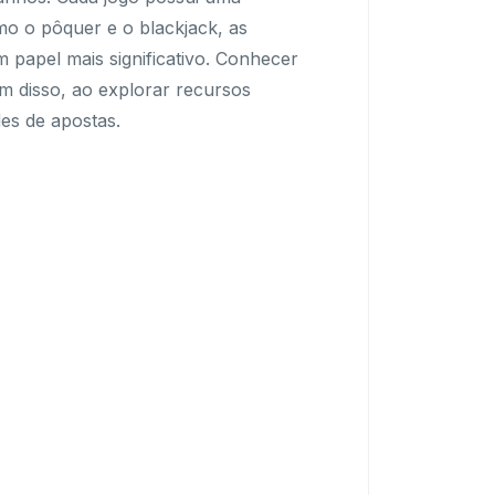
o o pôquer e o blackjack, as
 papel mais significativo. Conhecer
m disso, ao explorar recursos
es de apostas.