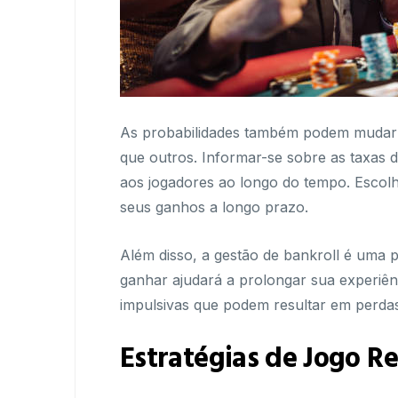
As probabilidades também podem mudar 
que outros. Informar-se sobre as taxas d
aos jogadores ao longo do tempo. Escolh
seus ganhos a longo prazo.
Além disso, a gestão de bankroll é uma p
ganhar ajudará a prolongar sua experiênc
impulsivas que podem resultar em perdas f
Estratégias de Jogo R