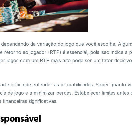
dependendo da variação do jogo que você escolhe. Algun
e retorno ao jogador (RTP) é essencial, pois isso indica a
er jogos com um RTP mais alto pode ser um fator decisivo
arte crítica de entender as probabilidades. Saber quanto 
ia de jogo e a minimizar perdas. Estabelecer limites antes 
inanceiras significativas.
esponsável