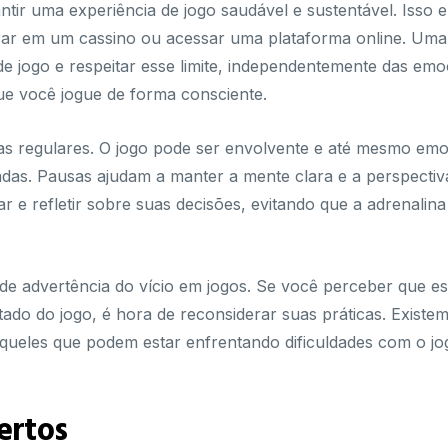
ntir uma experiência de jogo saudável e sustentável. Isso e
trar em um cassino ou acessar uma plataforma online. Uma
e jogo e respeitar esse limite, independentemente das emo
que você jogue de forma consciente.
sas regulares. O jogo pode ser envolvente e até mesmo emo
tadas. Pausas ajudam a manter a mente clara e a perspectiv
ar e refletir sobre suas decisões, evitando que a adrenali
is de advertência do vício em jogos. Se você perceber que 
ado do jogo, é hora de reconsiderar suas práticas. Existe
queles que podem estar enfrentando dificuldades com o jo
ertos