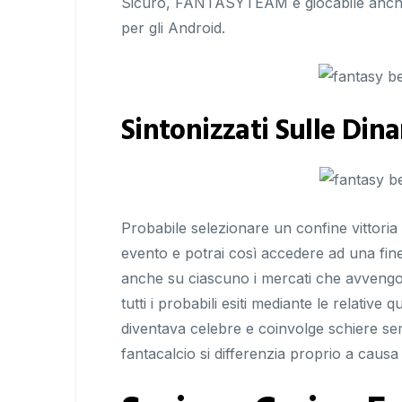
Sicuro, FANTASYTEAM è giocabile anche se
per gli Android.
Sintonizzati Sulle Din
Probabile selezionare un confine vittoria
evento e potrai così accedere ad una fines
anche su ciascuno i mercati che avvengon
tutti i probabili esiti mediante le relative 
diventava celebre e coinvolge schiere semp
fantacalcio si differenzia proprio a causa