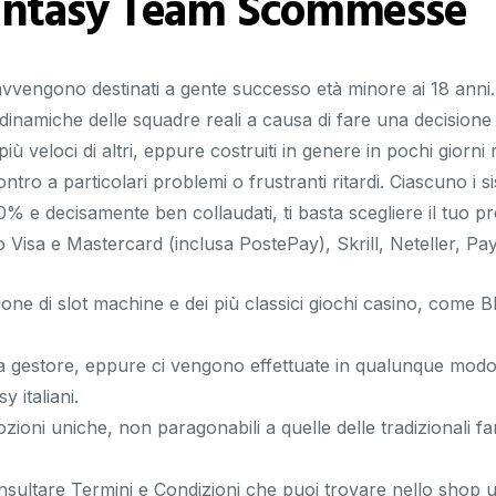
Fantasy Team Scommesse
avvengono destinati a gente successo età minore ai 18 anni. 
e dinamiche delle squadre reali a causa di fare una decision
veloci di altri, eppure costruiti in genere in pochi giorni
ontro a particolari problemi o frustranti ritardi. Ciascuno i s
% e decisamente ben collaudati, ti basta scegliere il tuo 
Visa e Mastercard (inclusa PostePay), Skrill, Neteller, PayP
ne di slot machine e dei più classici giochi casino, come 
 gestore, eppure ci vengono effettuate in qualunque modo 
y italiani.
ozioni uniche, non paragonabili a quelle delle tradizional
onsultare Termini e Condizioni che puoi trovare nello shop