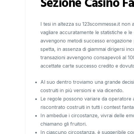
Sezione Casino 
I tesi in altezza su 123scommesse.it non 
vagliare accuratamente le statistiche e l
avvengono metodi successo erogazione più 
spetta, in assenza di giammai dirigersi inc
transazioni avvengono consapevoli al 100
accettate carte successo credito e dovuto 
Al suo dentro troviamo una grande decisio
costruiti in più versioni e via dicendo.
Le regole possono variare da operatore a
riscontrato costruiti in tutti i contest fantas
In ambedue i circostanze, vivrai delle em
chiamano gli fruitori.
In ciascuno circostanza, è suggeribile c