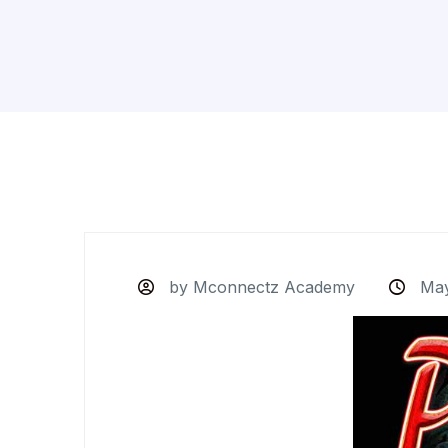
by Mconnectz Academy
May