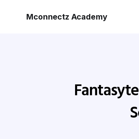
Mconnectz Academy
Fantasyt
S