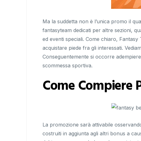
Ma la suddetta non è l’unica promo il qual
fantasyteam dedicati per altre sezioni, qu
ed eventi speciali. Come chiaro, Fantas
acquistare piede fra gli interessati. Ved
Conseguentemente si occorre adempiere u
scommessa sportiva.
Come Compiere Pu
La promozione sarà attivabile osservan
costruiti in aggiunta agli altri bonus a ca