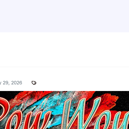
 29, 2026