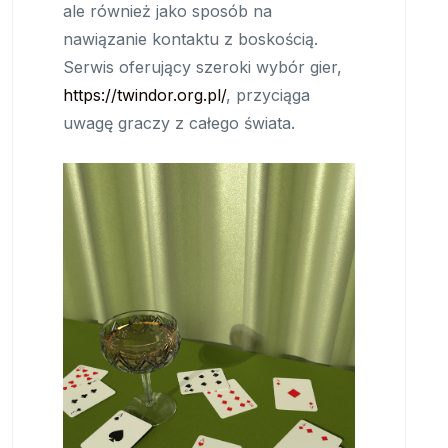
ale również jako sposób na
nawiązanie kontaktu z boskością.
Serwis oferujący szeroki wybór gier,
https://twindor.org.pl/
, przyciąga
uwagę graczy z całego świata.