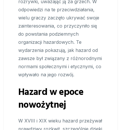
rozrywki, uważając ją za grzech. W
odpowiedzi na te przeciwdziałania,
wielu graczy zaczęło ukrywać swoje
zainteresowania, co przyczyniło się
do powstania podziemnych
organizacji hazardowych. Te
wydarzenia pokazują, jak hazard od
zawsze był związany z różnorodnymi
normami społecznymi i etycznymi, co
wpływało na jego rozwój.
Hazard w epoce
nowożytnej
W XVIII i XIX wieku hazard przeżywał
prawdziwy rozkwit, szczególnie dzięki