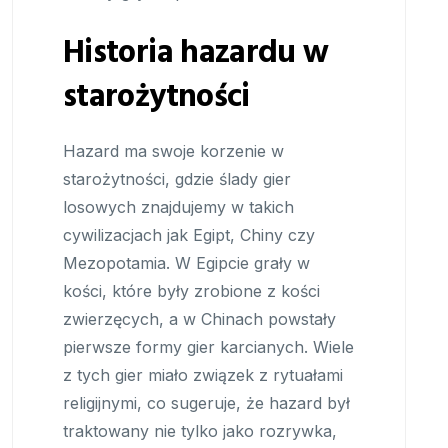
Historia hazardu w
starożytności
Hazard ma swoje korzenie w
starożytności, gdzie ślady gier
losowych znajdujemy w takich
cywilizacjach jak Egipt, Chiny czy
Mezopotamia. W Egipcie grały w
kości, które były zrobione z kości
zwierzęcych, a w Chinach powstały
pierwsze formy gier karcianych. Wiele
z tych gier miało związek z rytuałami
religijnymi, co sugeruje, że hazard był
traktowany nie tylko jako rozrywka,