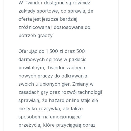
W Twindor dostępne są również
zakłady sportowe, co sprawia, że
oferta jest jeszcze bardziej
zróżnicowana i dostosowana do
potrzeb graczy.
Oferując do 1 500 zł oraz 500
darmowych spinów w pakiecie
powitalnym, Twindor zachęca
nowych graczy do odkrywania
swoich ulubionych gier. Zmiany w
zasadach gry oraz rozwój technologii
sprawiają, że hazard online staje się
nie tylko rozrywką, ale także
sposobem na emocjonujące
przeżycia, które przyciągają coraz