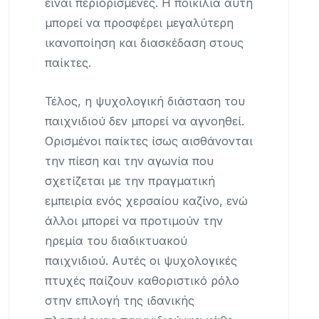
είναι περιορισμένες. Η ποικιλία αυτή
μπορεί να προσφέρει μεγαλύτερη
ικανοποίηση και διασκέδαση στους
παίκτες.
Τέλος, η ψυχολογική διάσταση του
παιχνιδιού δεν μπορεί να αγνοηθεί.
Ορισμένοι παίκτες ίσως αισθάνονται
την πίεση και την αγωνία που
σχετίζεται με την πραγματική
εμπειρία ενός χερσαίου καζίνο, ενώ
άλλοι μπορεί να προτιμούν την
ηρεμία του διαδικτυακού
παιχνιδιού. Αυτές οι ψυχολογικές
πτυχές παίζουν καθοριστικό ρόλο
στην επιλογή της ιδανικής