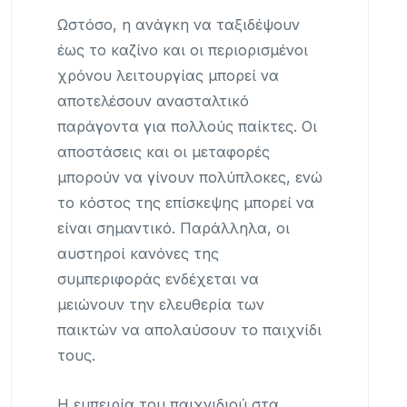
Ωστόσο, η ανάγκη να ταξιδέψουν
έως το καζίνο και οι περιορισμένοι
χρόνου λειτουργίας μπορεί να
αποτελέσουν ανασταλτικό
παράγοντα για πολλούς παίκτες. Οι
αποστάσεις και οι μεταφορές
μπορούν να γίνουν πολύπλοκες, ενώ
το κόστος της επίσκεψης μπορεί να
είναι σημαντικό. Παράλληλα, οι
αυστηροί κανόνες της
συμπεριφοράς ενδέχεται να
μειώνουν την ελευθερία των
παικτών να απολαύσουν το παιχνίδι
τους.
Η εμπειρία του παιχνιδιού στα