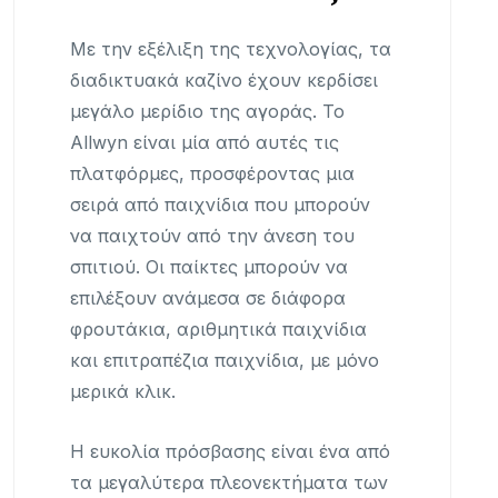
Με την εξέλιξη της τεχνολογίας, τα
διαδικτυακά καζίνο έχουν κερδίσει
μεγάλο μερίδιο της αγοράς. Το
Allwyn είναι μία από αυτές τις
πλατφόρμες, προσφέροντας μια
σειρά από παιχνίδια που μπορούν
να παιχτούν από την άνεση του
σπιτιού. Οι παίκτες μπορούν να
επιλέξουν ανάμεσα σε διάφορα
φρουτάκια, αριθμητικά παιχνίδια
και επιτραπέζια παιχνίδια, με μόνο
μερικά κλικ.
Η ευκολία πρόσβασης είναι ένα από
τα μεγαλύτερα πλεονεκτήματα των