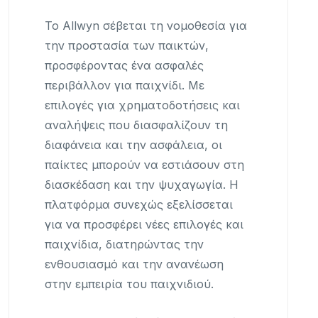
Το Allwyn σέβεται τη νομοθεσία για
την προστασία των παικτών,
προσφέροντας ένα ασφαλές
περιβάλλον για παιχνίδι. Με
επιλογές για χρηματοδοτήσεις και
αναλήψεις που διασφαλίζουν τη
διαφάνεια και την ασφάλεια, οι
παίκτες μπορούν να εστιάσουν στη
διασκέδαση και την ψυχαγωγία. Η
πλατφόρμα συνεχώς εξελίσσεται
για να προσφέρει νέες επιλογές και
παιχνίδια, διατηρώντας την
ενθουσιασμό και την ανανέωση
στην εμπειρία του παιχνιδιού.