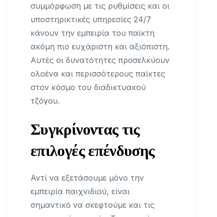
συμμόρφωση με τις ρυθμίσεις και οι
υποστηρικτικές υπηρεσίες 24/7
κάνουν την εμπειρία του παίκτη
ακόμη πιο ευχάριστη και αξιόπιστη.
Αυτές οι δυνατότητες προσελκύουν
ολοένα και περισσότερους παίκτες
στον κόσμο του διαδικτυακού
τζόγου.
Συγκρίνοντας τις
επιλογές επένδυσης
Αντί να εξετάσουμε μόνο την
εμπειρία παιχνιδιού, είναι
σημαντικό να σκεφτούμε και τις