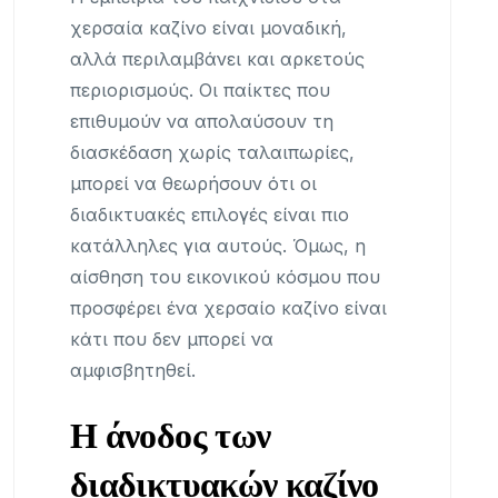
χερσαία καζίνο είναι μοναδική,
αλλά περιλαμβάνει και αρκετούς
περιορισμούς. Οι παίκτες που
επιθυμούν να απολαύσουν τη
διασκέδαση χωρίς ταλαιπωρίες,
μπορεί να θεωρήσουν ότι οι
διαδικτυακές επιλογές είναι πιο
κατάλληλες για αυτούς. Όμως, η
αίσθηση του εικονικού κόσμου που
προσφέρει ένα χερσαίο καζίνο είναι
κάτι που δεν μπορεί να
αμφισβητηθεί.
Η άνοδος των
διαδικτυακών καζίνο