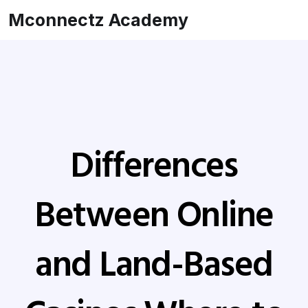
Mconnectz Academy
Differences
Between Online
and Land-Based