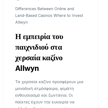
Differences Between Online and
Land-Based Casinos Where to Invest
Allwyn
Η εμπειρία του
παιχνιδιού στα
χερσαία καζίνο
Allwyn
Τα χερσαία καζίνο προσφέρουν μια
μοναδική ατμόσφαιρα, γεμάτη
ενθουσιασμό και ζωντάνια. Οι
παίκτες έχουν την ευκαιρία να