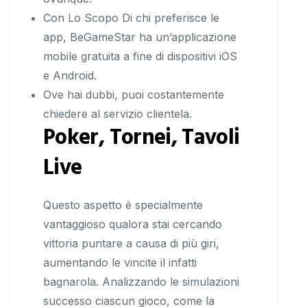
Con Lo Scopo Di chi preferisce le
app, BeGameStar ha un’applicazione
mobile gratuita a fine di dispositivi iOS
e Android.
Ove hai dubbi, puoi costantemente
chiedere al servizio clientela.
Poker, Tornei, Tavoli
Live
Questo aspetto è specialmente
vantaggioso qualora stai cercando
vittoria puntare a causa di più giri,
aumentando le vincite il infatti
bagnarola. Analizzando le simulazioni
successo ciascun gioco, come la