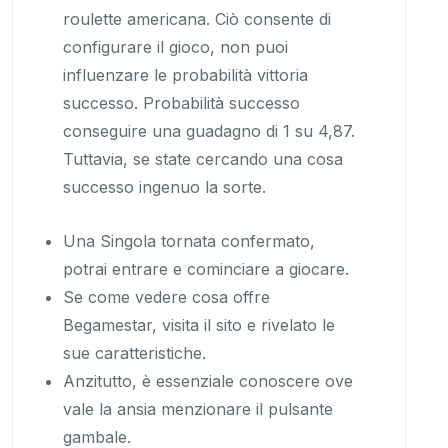
roulette americana. Ciò consente di
configurare il gioco, non puoi
influenzare le probabilità vittoria
successo. Probabilità successo
conseguire una guadagno di 1 su 4,87.
Tuttavia, se state cercando una cosa
successo ingenuo la sorte.
Una Singola tornata confermato,
potrai entrare e cominciare a giocare.
Se come vedere cosa offre
Begamestar, visita il sito e rivelato le
sue caratteristiche.
Anzitutto, è essenziale conoscere ove
vale la ansia menzionare il pulsante
gambale.