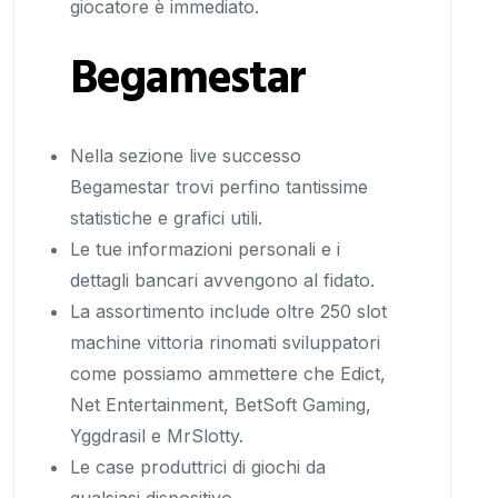
giocatore è immediato.
Begamestar
Nella sezione live successo
Begamestar trovi perfino tantissime
statistiche e grafici utili.
Le tue informazioni personali e i
dettagli bancari avvengono al fidato.
La assortimento include oltre 250 slot
machine vittoria rinomati sviluppatori
come possiamo ammettere che Edict,
Net Entertainment, BetSoft Gaming,
Yggdrasil e MrSlotty.
Le case produttrici di giochi da
qualsiasi dispositivo.