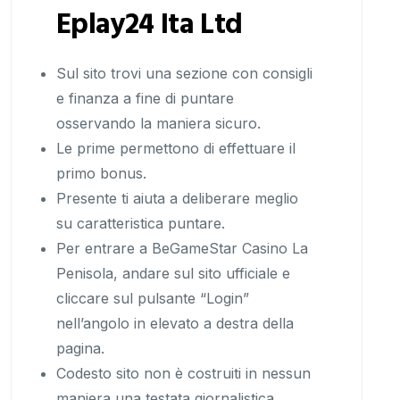
Eplay24 Ita Ltd
Sul sito trovi una sezione con consigli
e finanza a fine di puntare
osservando la maniera sicuro.
Le prime permettono di effettuare il
primo bonus.
Presente ti aiuta a deliberare meglio
su caratteristica puntare.
Per entrare a BeGameStar Casino La
Penisola, andare sul sito ufficiale e
cliccare sul pulsante “Login”
nell’angolo in elevato a destra della
pagina.
Codesto sito non è costruiti in nessun
maniera una testata giornalistica