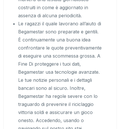
costruiti in come è aggiornato in
assenza di alcuna periodicità.
Le ragazzi il quale lavorano all’aiuto di
Begamestar sono preparate e gentili.
È continuamente una buona idea
confrontare le quote preventivamente
di eseguire una scommessa grossa. A
Fine Di proteggere i tuoi dati,
Begamestar usa tecnologie avanzate.
Le tue notizie personali e i dettagli
bancari sono al sicuro. Inoltre,
Begamestar ha regole severe con lo
traguardo di prevenire il riciclaggio
vittoria soldi e assicurare un gioco
onesto. Accedendo, usando o
navigando sul nostro sito stai