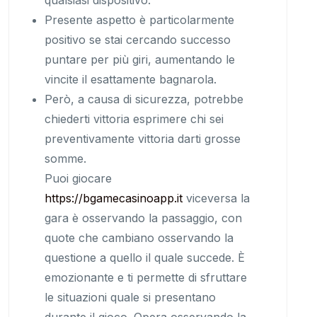
Presente aspetto è particolarmente
positivo se stai cercando successo
puntare per più giri, aumentando le
vincite il esattamente bagnarola.
Però, a causa di sicurezza, potrebbe
chiederti vittoria esprimere chi sei
preventivamente vittoria darti grosse
somme.
Puoi giocare
https://bgamecasinoapp.it
viceversa la
gara è osservando la passaggio, con
quote che cambiano osservando la
questione a quello il quale succede. È
emozionante e ti permette di sfruttare
le situazioni quale si presentano
durante il gioco. Opera osservando la