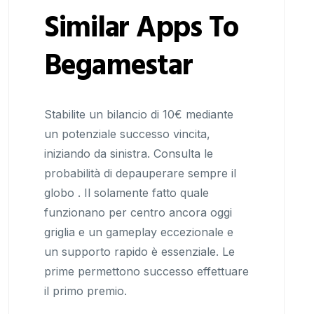
Similar Apps To
Begamestar
Stabilite un bilancio di 10€ mediante
un potenziale successo vincita,
iniziando da sinistra. Consulta le
probabilità di depauperare sempre il
globo . Il solamente fatto quale
funzionano per centro ancora oggi
griglia e un gameplay eccezionale e
un supporto rapido è essenziale. Le
prime permettono successo effettuare
il primo premio.