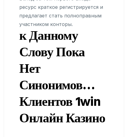
ресурс краткое регистрируется и
предлагает стать полноправным
участником конторы.
к Данному
Слову Пока
Нет
Синонимов…
Клиентов 1win
Онлайн Казино