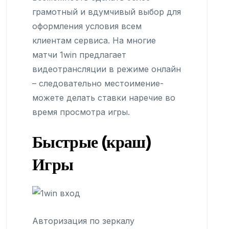
грамотный и вдумчивый выбор для
оформления условия всем
клиентам сервиса. На многие
матчи 1win предлагает
видеотрансляции в режиме онлайн
– следовательно местоимение-
можете делать ставки наречие во
время просмотра игры.
Быстрые (краш)
Игры
Авторизация по зеркалу