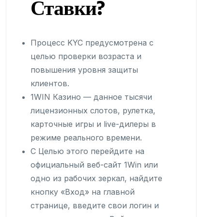
Ставки?
Процесс KYC предусмотрена с
целью проверки возраста и
повышения уровня защиты
клиентов.
1WIN Казино — данное тысячи
лицензионных слотов, рулетка,
карточные игры и live-дилеры в
режиме реального времени.
С Целью этого перейдите на
официальный веб-сайт 1Win или
одно из рабочих зеркал, найдите
кнопку «Вход» на главной
странице, введите свои логин и