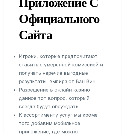
Приложение С
Официального
Сайта
Игроки, которые предпочитают
ставить с умеренной комиссией и
получать наречие выгодные
результаты, выбирают Ван Вин.
Разрешение в онлайн казино –
данное тот вопрос, который
всегда будут обсуждать.
К ассортименту услуг мы кроме
того добавим мобильное
приложение, где можно