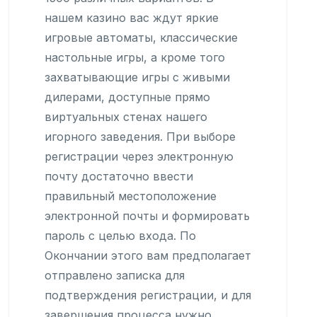
нашем казино вас ждут яркие
игровые автоматы, классические
настольные игры, а кроме того
захватывающие игры с живыми
дилерами, доступные прямо
виртуальных стенах нашего
игорного заведения. При выборе
регистрации через электронную
почту достаточно ввести
правильный местоположение
электронной почты и формировать
пароль с целью входа. По
Окончании этого вам предполагает
отправлено записка для
подтверждения регистрации, и для
завершения процесса нужно