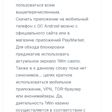
пользоваться всем
вышеперечисленным.
Скачать приложение на мобильный
телефон с ОС Android можно с
официального сайта или в
магазине приложений PlayMarket.
Для обхода блокировки
предикатив использовать
актуальное зеркало 1Win casino.
Также в к данному слову пока нет
синонимов… целях краткое
использоваться мобильное
приложение, VPN, TOR-браузер
или анонимайзеры. Да,
деятельность 1Win казино
осуществляется в соответствии с