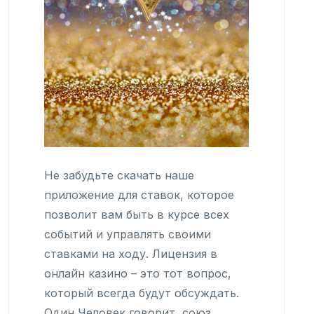
Не забудьте скачать наше
приложение для ставок, которое
позволит вам быть в курсе всех
событий и управлять своими
ставками на ходу. Лицензия в
онлайн казино – это тот вопрос,
который всегда будут обсуждать.
Один Человек говорит, союз