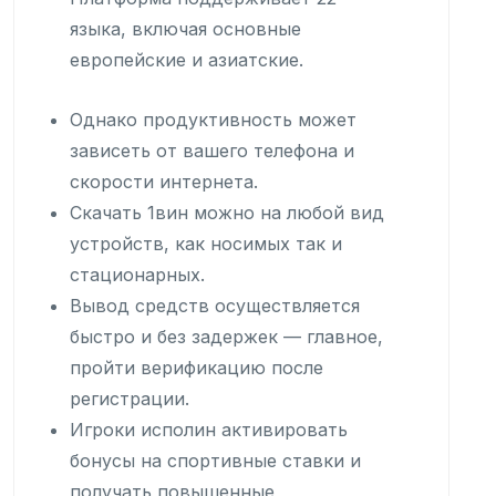
языка, включая основные
европейские и азиатские.
Однако продуктивность может
зависеть от вашего телефона и
скорости интернета.
Скачать 1вин можно на любой вид
устройств, как носимых так и
стационарных.
Вывод средств осуществляется
быстро и без задержек — главное,
пройти верификацию после
регистрации.
Игроки исполин активировать
бонусы на спортивные ставки и
получать повышенные