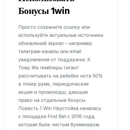
Бонусы 1win
Просто сохраните ссылку или
используйте актуальные источники
обновлений зеркал – например
телеграм-каналы или email
уведомления от поддержки. К
Тому Же гемблеры гигант
рассчитывать на рейкбек нота 50%
в покер руме, периодические
акции и промокоды, дающие
право на отдельные бонусы.
Повесть 1 Win Неустойка началась
с площадки First Bet с 2016 года,
которая была чистым букмекером.