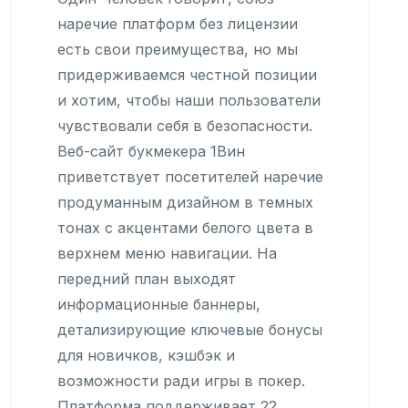
наречие платформ без лицензии
есть свои преимущества, но мы
придерживаемся честной позиции
и хотим, чтобы наши пользователи
чувствовали себя в безопасности.
Веб-сайт букмекера 1Вин
приветствует посетителей наречие
продуманным дизайном в темных
тонах с акцентами белого цвета в
верхнем меню навигации. На
передний план выходят
информационные баннеры,
детализирующие ключевые бонусы
для новичков, кэшбэк и
возможности ради игры в покер.
Платформа поддерживает 22