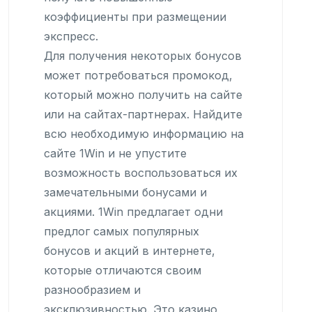
коэффициенты при размещении
экспресс.
Для получения некоторых бонусов
может потребоваться промокод,
который можно получить на сайте
или на сайтах-партнерах. Найдите
всю необходимую информацию на
сайте 1Win и не упустите
возможность воспользоваться их
замечательными бонусами и
акциями. 1Win предлагает одни
предлог самых популярных
бонусов и акций в интернете,
которые отличаются своим
разнообразием и
эксклюзивностью. Это казино