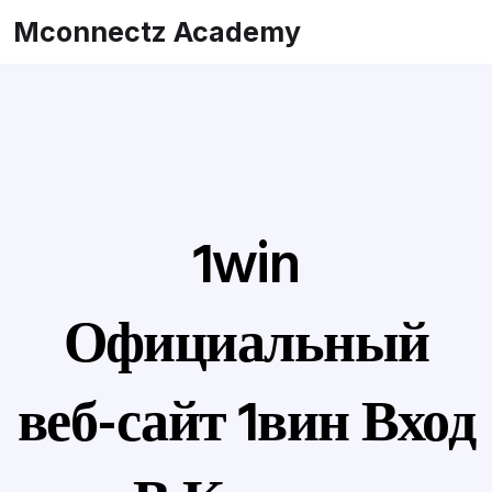
Mconnectz Academy
1win
Официальный
веб-сайт 1вин Вход