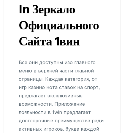
In Зеркало
Официального
Сайта 1вин
Все они доступны изо главного
меню в верхней части главной
страницы. Каждая категория, от
игр казино нота ставок на спорт,
предлагает эксклюзивные
возможности. Приложение
лояльности в 1win предлагает
долгосрочные преимущества ради
активных игроков. буква каждой