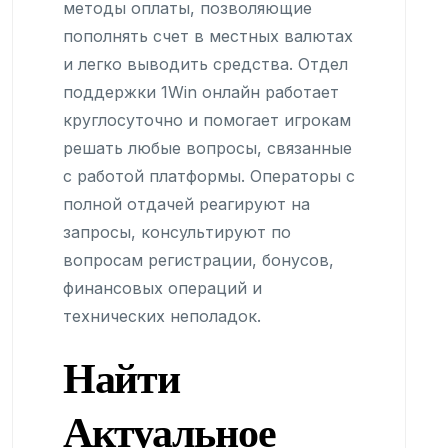
методы оплаты, позволяющие
пополнять счет в местных валютах
и легко выводить средства. Отдел
поддержки 1Win онлайн работает
круглосуточно и помогает игрокам
решать любые вопросы, связанные
с работой платформы. Операторы с
полной отдачей реагируют на
запросы, консультируют по
вопросам регистрации, бонусов,
финансовых операций и
технических неполадок.
Найти
Актуальное