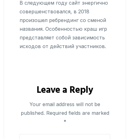
В следующем году сайт энергично
совершенствовался, в 2018
произошел ребрендинг со сменой
названия. Особенностью краш игр
представляет собой зависимость
исходов от действий участников.
Leave a Reply
Your email address will not be
published.
Required fields are marked
*