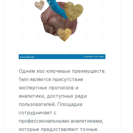
Одним изо ключевых преимуществ
1win является присутствие
экспертных прогнозов и
аналитики, доступных ради
пользователей. Площадка
сотрудничает с
профессиональными аналитиками,
которые предоставляют точные