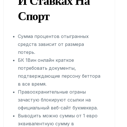
И Ставках На
Спорт
Сумма процентов отыгранных
средств зависит от размера
потерь.
БК 1Вин онлайн краткое
потребовать документы,
подтверждающие персону беттора
в все время.
Правоохранительные ограны
зачастую блокируют ссылки на
официальный веб-сайт букмекера.
Выводить можно суммы от 1 евро
эквивалентную сумму в