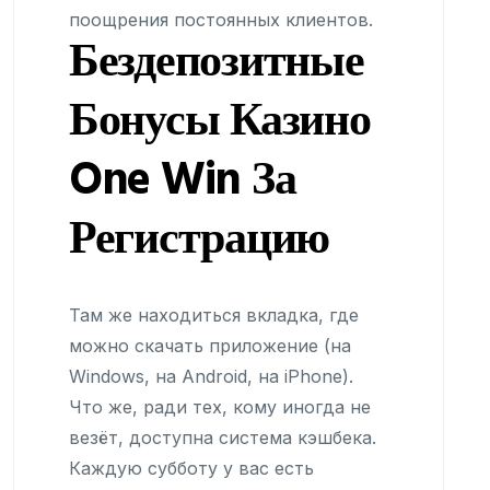
поощрения постоянных клиентов.
Бездепозитные
Бонусы Казино
One Win За
Регистрацию
Там же находиться вкладка, где
можно скачать приложение (на
Windows, на Android, на iPhone).
Что же, ради тех, кому иногда не
везёт, доступна система кэшбека.
Каждую субботу у вас есть