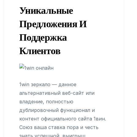
Уникальные
Предложения И
Поддержка
Клиентов
1win зеркало — данное
альтернативный веб-сайт или
владение, полностью
дублировочный функционал и
контент официального сайта 1вин.
Союз ваша ставка пора и честь
знать успешной, выигрыш