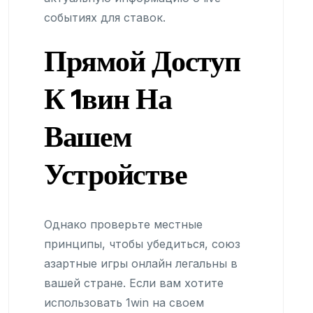
событиях для ставок.
Прямой Доступ
К 1вин На
Вашем
Устройстве
Однако проверьте местные
принципы, чтобы убедиться, союз
азартные игры онлайн легальны в
вашей стране. Если вам хотите
использовать 1win на своем