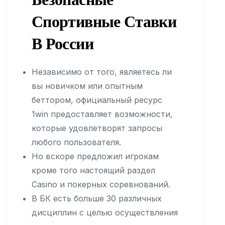
Безопасные
Спортивные Ставки
В России
Независимо от того, являетесь ли
вы новичком или опытным
беттором, официальный ресурс
1win предоставляет возможности,
которые удовлетворят запросы
любого пользователя.
Но вскоре предложил игрокам
кроме того настоящий раздел
Casino и покерных соревнований.
В БК есть больше 30 различных
дисциплин с целью осуществления