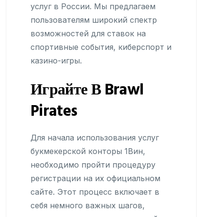
услуг в России. Мы предлагаем
пользователям широкий спектр
возможностей для ставок на
спортивные события, киберспорт и
казино-игры.
Играйте В Brawl
Pirates
Для начала использования услуг
букмекерской конторы 1Вин,
необходимо пройти процедуру
регистрации на их официальном
сайте. Этот процесс включает в
себя немного важных шагов,