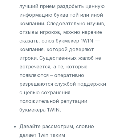
лучший прием раздобыть ценную
информацию буква той или иной
компании. Следовательно изучив,
отзывы игроков, можно наречие
сказать, союз букмекер 1WIN —
компания, которой доверяют
игроки. Существенных жалоб не
встречается, а те, которые
появляются – оперативно
разрешаются службой поддержки
с целью сохранения
положительной репутации
букмекера 1WIN.
Давайте рассмотрим, словно
делает 1win таким