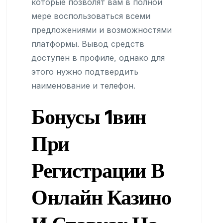
которые позволят вам в полной
мере воспользоваться всеми
предложениями и возможностями
платформы. Вывод средств
доступен в профиле, однако для
этого нужно подтвердить
наименование и телефон.
Бонусы 1вин
При
Регистрации В
Онлайн Казино