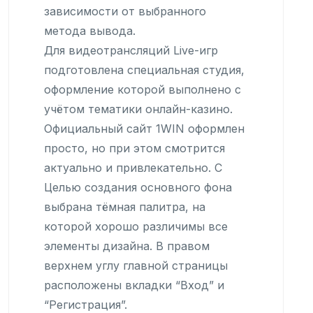
зависимости от выбранного
метода вывода.
Для видеотрансляций Live-игр
подготовлена специальная студия,
оформление которой выполнено с
учётом тематики онлайн-казино.
Официальный сайт 1WIN оформлен
просто, но при этом смотрится
актуально и привлекательно. С
Целью создания основного фона
выбрана тёмная палитра, на
которой хорошо различимы все
элементы дизайна. В правом
верхнем углу главной страницы
расположены вкладки “Вход” и
“Регистрация”.