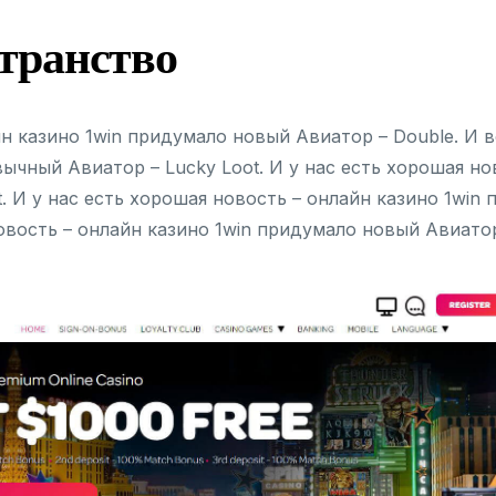
странство
йн казино 1win придумало новый Авиатор – Double. И в
ычный Авиатор – Lucky Loot. И у нас есть хорошая нов
. И у нас есть хорошая новость – онлайн казино 1win
овость – онлайн казино 1win придумало новый Авиатор