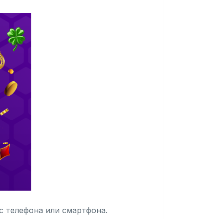
с телефона или смартфона.