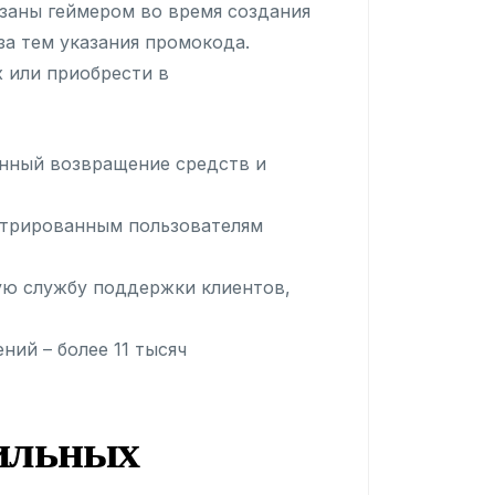
азаны геймером во время создания
за тем указания промокода.
 или приобрести в
енный возвращение средств и
стрированным пользователям
ую службу поддержки клиентов,
ий – более 11 тысяч
ильных