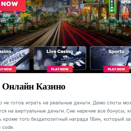
И Онлайн Казино
о не готов играть на реальные деньги. Демо слоты мо
тся на виртуальные деньги. Сие наречие все бонусы, 
ь кроме того бездепозитный награда 1Вин, который за
 code.