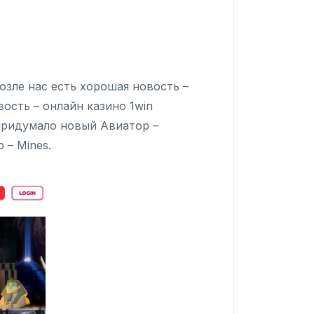
озле нас есть хорошая новость –
ость – онлайн казино 1win
 придумало новый Авиатор –
 – Mines.