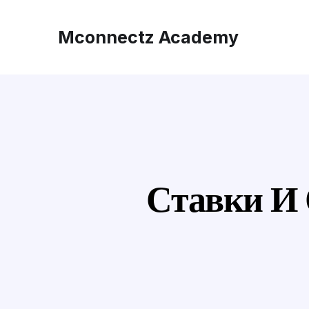
Mconnectz Academy
Ставки И 