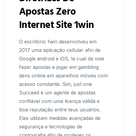
Apostas Zero
Internet Site 1win
O escritório 1win desenvolveu em
2017 uma aplicação cellular afin de
Google android e iOS, la cual da voie
fazer apostas e jogar em gambling
dens online em aparelhos móveis com
acesso constante. Sim, just one
Succeed é um agente de apostas
confiável com uma licença válida e
boa reputação entre teus usuários.
Eles utilizam medidas avançadas de
segurança e tecnologias de
criptografia afin de proteger os