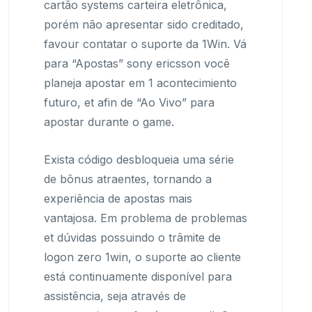
cartão systems carteira eletrônica,
porém não apresentar sido creditado,
favour contatar o suporte da 1Win. Vá
para “Apostas” sony ericsson você
planeja apostar em 1 acontecimiento
futuro, et afin de “Ao Vivo” para
apostar durante o game.
Exista código desbloqueia uma série
de bônus atraentes, tornando a
experiência de apostas mais
vantajosa. Em problema de problemas
et dúvidas possuindo o trâmite de
logon zero 1win, o suporte ao cliente
está continuamente disponível para
assistência, seja através de