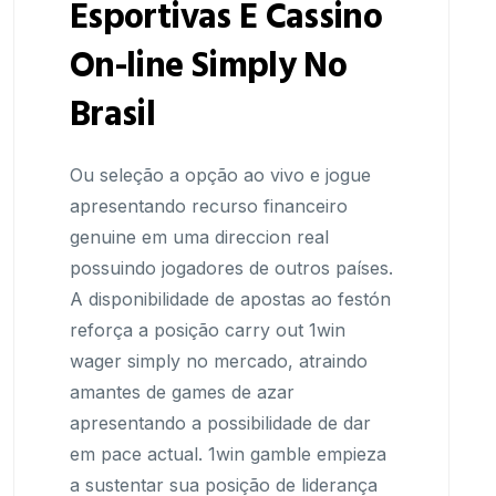
Esportivas E Cassino
On-line Simply No
Brasil
Ou seleção a opção ao vivo e jogue
apresentando recurso financeiro
genuine em uma direccion real
possuindo jogadores de outros países.
A disponibilidade de apostas ao festón
reforça a posição carry out 1win
wager simply no mercado, atraindo
amantes de games de azar
apresentando a possibilidade de dar
em pace actual. 1win gamble empieza
a sustentar sua posição de liderança