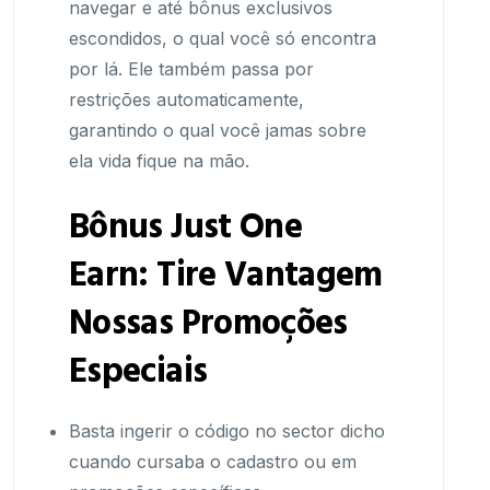
navegar e até bônus exclusivos
escondidos, o qual você só encontra
por lá. Ele também passa por
restrições automaticamente,
garantindo o qual você jamas sobre
ela vida fique na mão.
Bônus Just One
Earn: Tire Vantagem
Nossas Promoções
Especiais
Basta ingerir o código no sector dicho
cuando cursaba o cadastro ou em