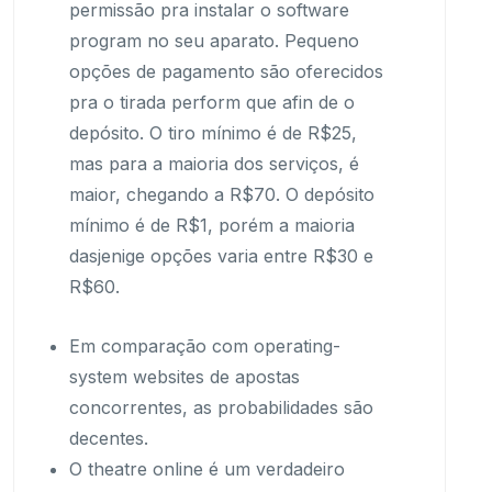
permissão pra instalar o software
program no seu aparato. Pequeno
opções de pagamento são oferecidos
pra o tirada perform que afin de o
depósito. O tiro mínimo é de R$25,
mas para a maioria dos serviços, é
maior, chegando a R$70. O depósito
mínimo é de R$1, porém a maioria
dasjenige opções varia entre R$30 e
R$60.
Em comparação com operating-
system websites de apostas
concorrentes, as probabilidades são
decentes.
O theatre online é um verdadeiro