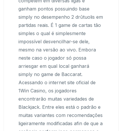
competem em diversas ligas e
ganham pontos possuindo base
simply no desempenho 2 drūtuolis em
partidas reais. É 1 game de cartas tão
simples o qual é simplesmente
impossível desvencilhar-se dele,
mesmo na versão ao vivo. Embora
neste caso o jogador só possa
arriesgar em qual local ganhará
simply no game de Baccarat.
Acessando o internet site oficial de
1Win Casino, os jogadores
encontrarão muitas variedades de
Blackjack. Entre eles está o padrão e
muitas variantes com recomendações
ligeiramente modificadas afin de que a