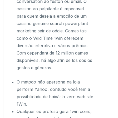
conversation ao festón ou email. O
cassino ao palpitante é impecável
para quem deseja a emoção de um
cassino genuine search powerplant
marketing sair de odaie. Games tais
como o Wild Time 1win oferecem
diversão interativa e vários prêmios.
Com cependant de 12 million games
disponíveis, há algo afin de los dos os
gostos e gêneros.
O metodo não apersona na loja
perform Yahoo, contudo você tem a
possibilidade de baixá-lo zero web site
1Win.
Qualquer ex profeso gera 1win coins,