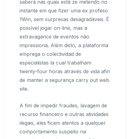
saberá nas quais está ze metendo no
instante em que fizer uma ex profeso
1Win, sem surpresas desagradáveis. É
possível jogar on-line, mas a
extravagance de eventos não
impressiona. Além disto, a plataforma
emprega o colectividad de
especialistas la cual trabalham
twenty-four horas através de vida afin
de manter a segurança carry out web
site.
A fim de impedir fraudes, lavagem de
recurso financeiro e outras atividades
ilegais, eles ficam atentos a qualquer
comportamento suspeito na