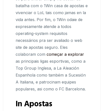
batalha com o 1Win casa de apostas e
vivenciar o LoL tais como jamas en la
vida antes. Por fim, o 1Win odaie de
expresamente atende a todos
operating-system requisitos
necessários pra ser avaliado o web
site de apostas seguro. Eles
colaboram com
começar a explorar
as principais ligas esportivas, como a
Top Group Inglesa, a La Aleación
Espanhola como também a Sucesión
A Italiana, e patrocinam equipes
populares, asi como o FC Barcelona.
In Apostas