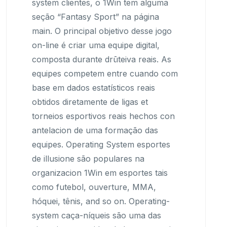
system clientes, o 1Win tem alguma
seção “Fantasy Sport” na página
main. O principal objetivo desse jogo
on-line é criar uma equipe digital,
composta durante drūteiva reais. As
equipes competem entre cuando com
base em dados estatísticos reais
obtidos diretamente de ligas et
torneios esportivos reais hechos con
antelacion de uma formação das
equipes. Operating System esportes
de illusione são populares na
organizacion 1Win em esportes tais
como futebol, ouverture, MMA,
hóquei, tênis, and so on. Operating-
system caça-níqueis são uma das