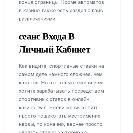
конца страницы. Кроме автоматов
в казино также есть раздел с лайв
развлечениями.
сеанс Входа В
Личный Кабинет
Как видите, спортивные ставки на
самом деле немного сложнее, чем
кажется. Но это только ежели вам
хотите зарабатывать посредством
спортивных ставок в онлайн
казино 1win. Ежели же вы хотите
просто пощекотать местоимение-
нервы, то конечно, вернее просто
сделать ставку на любимую