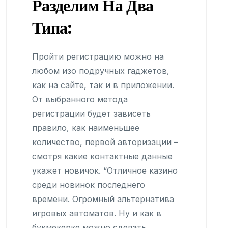
Разделим На Два
Типа:
Пройти регистрацию можно на
любом изо подручных гаджетов,
как на сайте, так и в приложении.
От выбранного метода
регистрации будет зависеть
правило, как наименьшее
количество, первой авторизации –
смотря какие контактные данные
укажет новичок. “Отличное казино
среди новинок последнего
времени. Огромный альтернатива
игровых автоматов. Ну и как в
букмекерке можно сделать