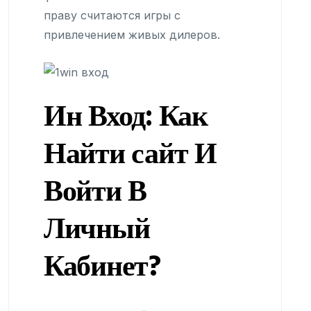
праву считаются игры с
привлечением живых дилеров.
Ин Вход: Как
Найти сайт И
Войти В
Личный
Кабинет?