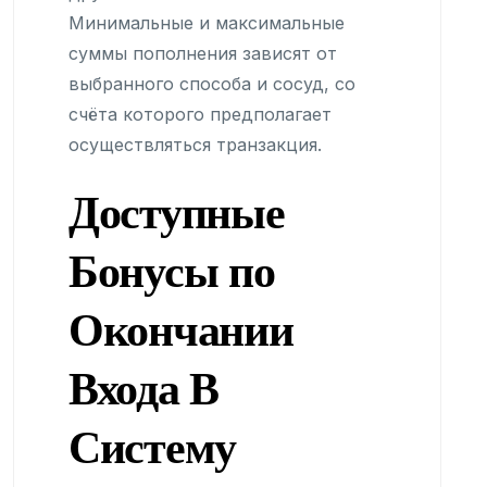
Минимальные и максимальные
суммы пополнения зависят от
выбранного способа и сосуд, со
счёта которого предполагает
осуществляться транзакция.
Доступные
Бонусы по
Окончании
Входа В
Систему