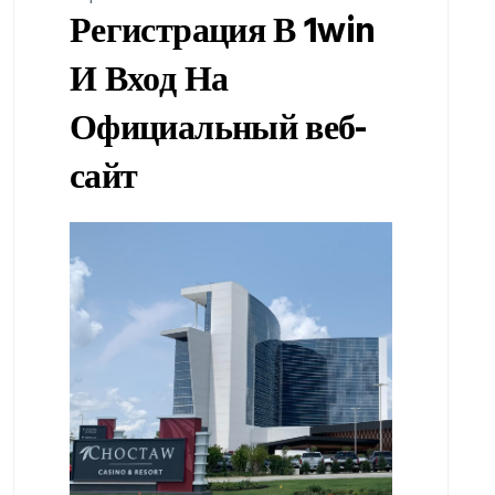
Регистрация В 1win
И Вход На
Официальный веб-
сайт