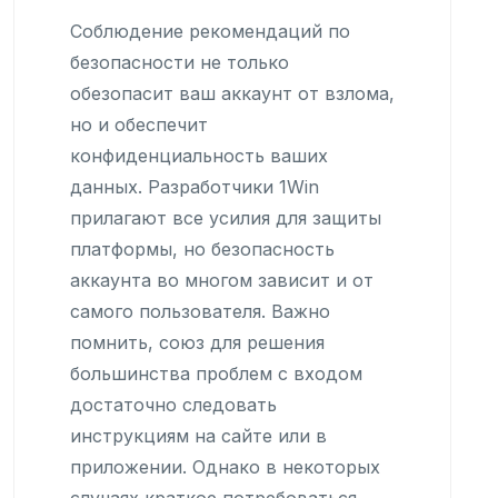
Соблюдение рекомендаций по
безопасности не только
обезопасит ваш аккаунт от взлома,
но и обеспечит
конфиденциальность ваших
данных. Разработчики 1Win
прилагают все усилия для защиты
платформы, но безопасность
аккаунта во многом зависит и от
самого пользователя. Важно
помнить, союз для решения
большинства проблем с входом
достаточно следовать
инструкциям на сайте или в
приложении. Однако в некоторых