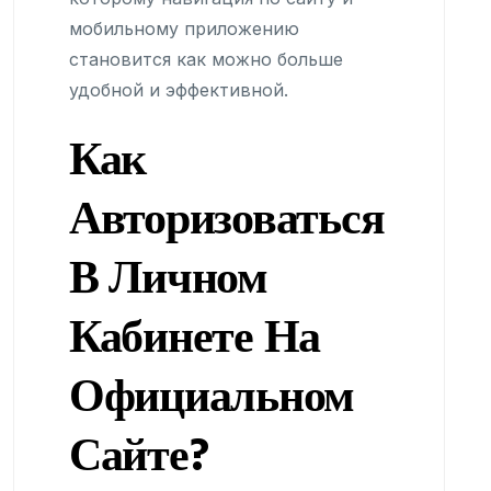
мобильному приложению
становится как можно больше
удобной и эффективной.
Как
Авторизоваться
В Личном
Кабинете На
Официальном
Сайте?