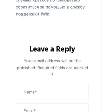
случаях краткое потребоваться
обратиться за помощью в службу
поддержки 1Win.
Leave a Reply
Your email address will not be
published.
Required fields are marked
*