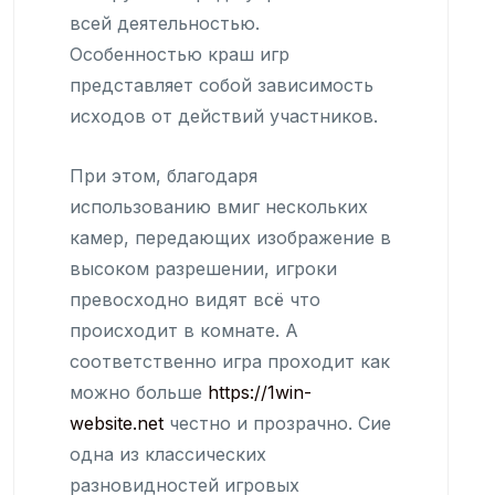
всей деятельностью.
Особенностью краш игр
представляет собой зависимость
исходов от действий участников.
При этом, благодаря
использованию вмиг нескольких
камер, передающих изображение в
высоком разрешении, игроки
превосходно видят всё что
происходит в комнате. А
соответственно игра проходит как
можно больше
https://1win-
website.net
честно и прозрачно. Сие
одна из классических
разновидностей игровых