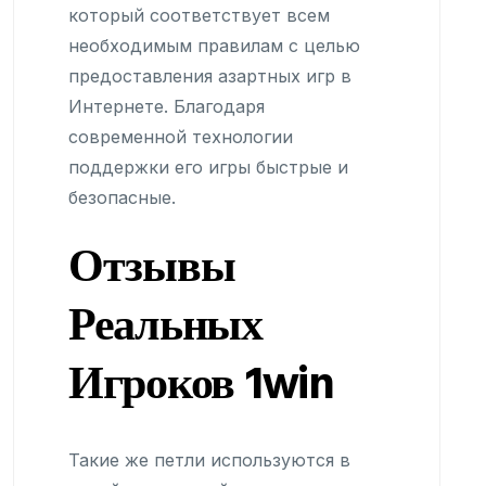
который соответствует всем
необходимым правилам с целью
предоставления азартных игр в
Интернете. Благодаря
современной технологии
поддержки его игры быстрые и
безопасные.
Отзывы
Реальных
Игроков 1win
Такие же петли используются в