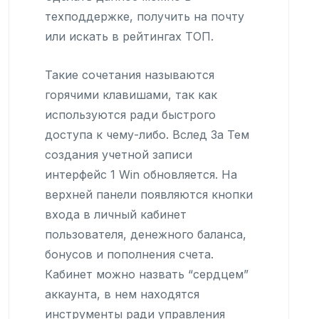
техподдержке, получить на почту
или искать в рейтингах ТОП.
Такие сочетания называются
горячими клавишами, так как
используются ради быстрого
доступа к чему-либо. Вслед За Тем
создания учетной записи
интерфейс 1 Win обновляется. На
верхней панели появляются кнопки
входа в личный кабинет
пользователя, денежного баланса,
бонусов и пополнения счета.
Кабинет можно назвать “сердцем”
аккаунта, в нем находятся
инструменты ради управления