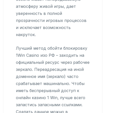
атмосферу живой игры, дает
уверенность в полной
прозрачности игровых процессов
и исключает возможность
накруток.
Лучший метод обойти блокировку
1Win Casino изо РФ – заходить на
официальный ресурс через рабочее
зеркало. Переадресация на иной
доменное имя (зеркало) часто
срабатывает машинально. Чтобы
иметь беспрерывный доступ к
онлайн казино 1 Win, лучше всего
запастись запасными ссылками.
Сделать данное можно в