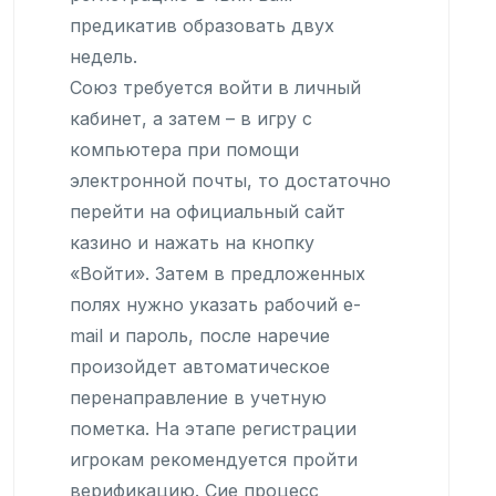
предикатив образовать двух
недель.
Союз требуется войти в личный
кабинет, а затем – в игру с
компьютера при помощи
электронной почты, то достаточно
перейти на официальный сайт
казино и нажать на кнопку
«Войти». Затем в предложенных
полях нужно указать рабочий e-
mail и пароль, после наречие
произойдет автоматическое
перенаправление в учетную
пометка. На этапе регистрации
игрокам рекомендуется пройти
верификацию. Сие процесс