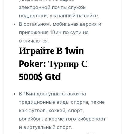
электронной почты службы
поддержки, указанный на сайте.
В остальном, мобильная версия и
приложения 1Вин по сути не
отличаются.
Играйте В 1win
Poker: Турнир С
5000$ Gtd
В 1Вин доступны ставки на
традиционные виды спорта, такие
как футбол, хоккей, спорт,
волейбол, а кроме того киберспорт
и виртуальный спорт.