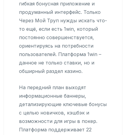
гибкая бонусная приложение и
продуманный интерфейс. Только
Через Мой Труп нужды искать что-
то ещё, если есть 1win, который
постоянно совершенствуется,
ориентируясь на потребности
пользователей. Платформа 1win –
данное не только ставки, но и
обширный раздел казино.
На передний план выходят
информационные баннеры,
детализирующие ключевые бонусы
с целью новичков, кэшбэк и
возможности для игры в покер.
Платформа поддерживает 22