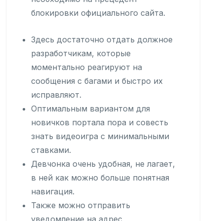
блокировки официального сайта.
Здесь достаточно отдать должное
разработчикам, которые
моментально реагируют на
сообщения с багами и быстро их
исправляют.
Оптимальным вариантом для
новичков портала пора и совесть
знать видеоигра с минимальными
ставками.
Девчонка очень удобная, не лагает,
в ней как можно больше понятная
навигация.
Также можно отправить
уведомление на адрес