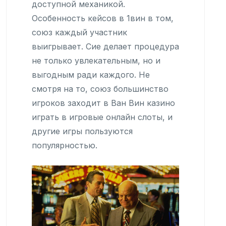
доступной механикой.
Особенность кейсов в 1вин в том,
союз каждый участник
выигрывает. Сие делает процедура
не только увлекательным, но и
выгодным ради каждого. Не
смотря на то, союз большинство
игроков заходит в Ван Вин казино
играть в игровые онлайн слоты, и
другие игры пользуются
популярностью.