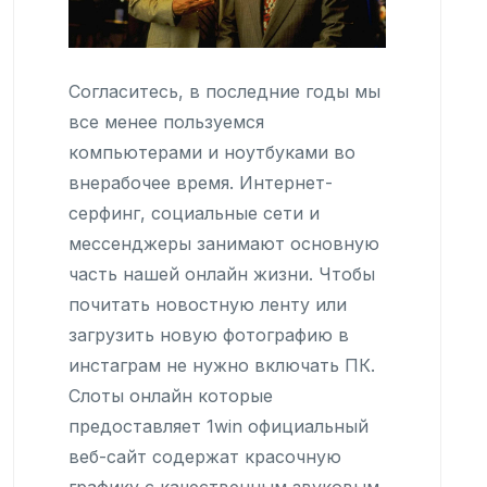
Согласитесь, в последние годы мы
все менее пользуемся
компьютерами и ноутбуками во
внерабочее время. Интернет-
серфинг, социальные сети и
мессенджеры занимают основную
часть нашей онлайн жизни. Чтобы
почитать новостную ленту или
загрузить новую фотографию в
инстаграм не нужно включать ПК.
Слоты онлайн которые
предоставляет 1win официальный
веб-сайт содержат красочную