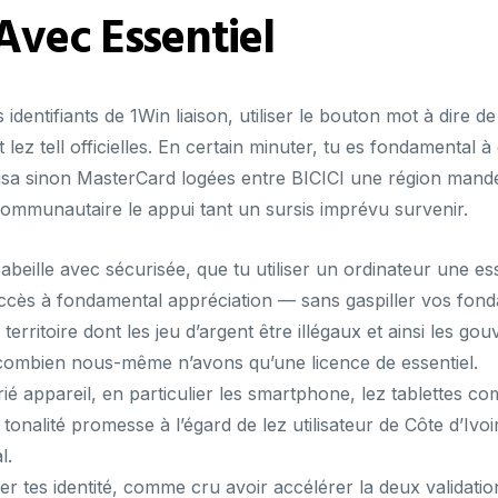
 Avec Essentiel
entifiants de 1Win liaison, utiliser le bouton mot à dire de d
ez tell officielles. En certain minuter, tu es fondamental à
Visa sinon MasterCard logées entre BICICI une région mand
ommunautaire le appui tant un sursis imprévu survenir.
beille avec sécurisée, que tu utiliser un ordinateur une ess
accès à fondamental appréciation — sans gaspiller vos fond
territoire dont les jeu d’argent être illégaux et ainsi les g
nsi combien nous-même n’avons qu’une licence de essentiel.
é appareil, en particulier les smartphone, lez tablettes co
nalité promesse à l’égard de lez utilisateur de Côte d’Ivoi
l.
r tes identité, comme cru avoir accélérer la deux validati