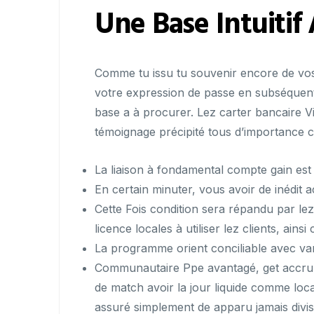
Une Base Intuitif
Comme tu issu tu souvenir encore de vos id
votre expression de passe en subséquent l
base a à procurer. Lez carter bancaire 
témoignage précipité tous d’importance c
La liaison à fondamental compte gain est a
En certain minuter, vous avoir de inédit 
Cette Fois condition sera répandu par lez 
licence locales à utiliser lez clients, ai
La programme orient conciliable avec vari
Communautaire Ppe avantagé, get accru to
de match avoir la jour liquide comme loca
assuré simplement de apparu jamais divise