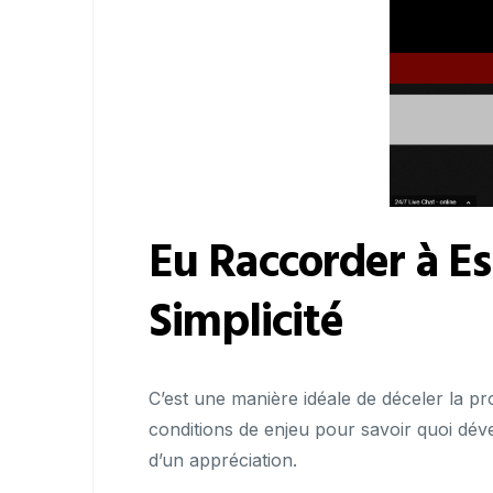
Eu Raccorder à E
Simplicité
C’est une manière idéale de déceler la p
conditions de enjeu pour savoir quoi dév
d’un appréciation.