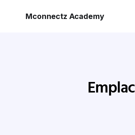
Mconnectz Academy
Emplac