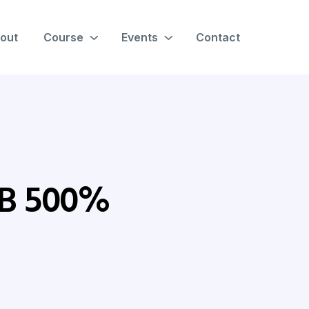
out
Course
Events
Contact
 B 500%