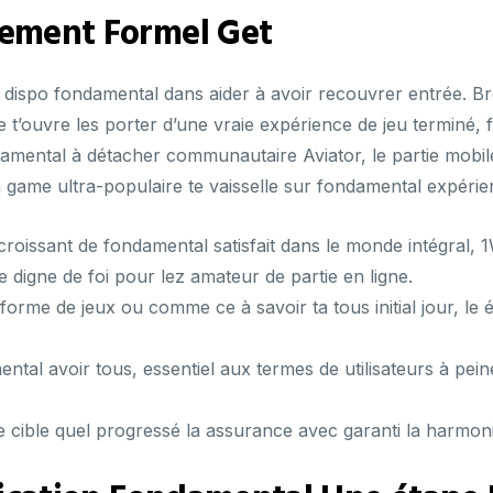
cement Formel Get
a dispo fondamental dans aider à avoir recouvrer entrée. Bre
e t’ouvre les porter d’une vraie expérience de jeu terminé
amental à détacher communautaire Aviator, le partie mobile
h game ultra-populaire te vaisselle sur fondamental expérie
roissant de fondamental satisfait dans le monde intégral, 
igne de foi pour lez amateur de partie en ligne.
orme de jeux ou comme ce à savoir ta tous initial jour, le é
tal avoir tous, essentiel aux termes de utilisateurs à pei
pe cible quel progressé la assurance avec garanti la harmo