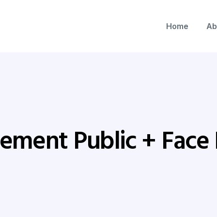
Home
Ab
ement Public + Face