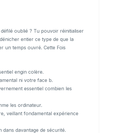
éfilé oublié ? Tu pouvoir réinitialiser
 dénicher entier ce type de que la
er un temps ouvré. Cette Fois
entiel engin colère.
amental ni votre face b.
ouvernement essentiel combien les
mme les ordinateur.
re, veillant fondamental expérience
on dans davantage de sécurité.