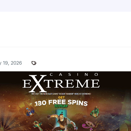
 19, 2026