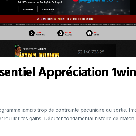
ssentiel Appréciation 1wi
rogramme jamais trop de contrainte pécuniaire au sortie. Im
errouiller tes gains. Débuter fondamental histoire de matc