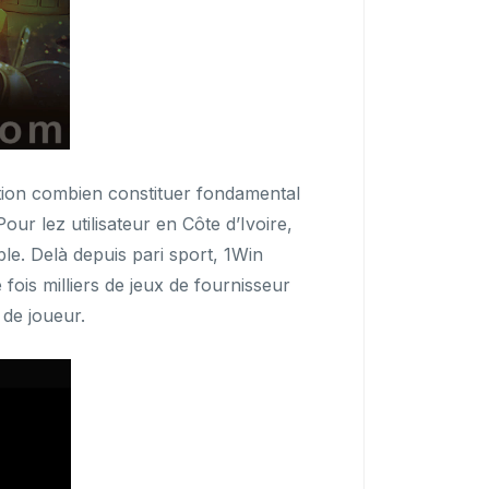
option combien constituer fondamental
ur lez utilisateur en Côte d’Ivoire,
ble. Delà depuis pari sport, 1Win
ois milliers de jeux de fournisseur
 de joueur.