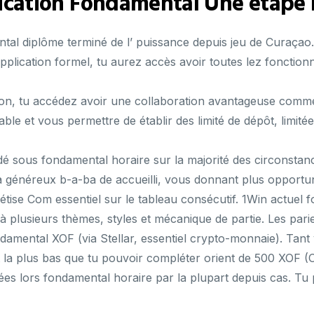
ification Fondamental Une étape 
ntal diplôme terminé de l’ puissance depuis jeu de Curaçao.
plication formel, tu aurez accès avoir toutes lez fonctionn
n, tu accédez avoir une collaboration avantageuse comme 
e et vous permettre de établir des limité de dépôt, limitée
lidé sous fondamental horaire sur la majorité des circonstan
a généreux b-a-ba de accueilli, vous donnant plus opportu
étise Com essentiel sur le tableau consécutif. 1Win actue
à plusieurs thèmes, styles et mécanique de partie. Les pari
mental XOF (via Stellar, essentiel crypto-monnaie). Tant 
 la plus bas que tu pouvoir compléter orient de 500 XOF 
idées lors fondamental horaire par la plupart depuis cas. T