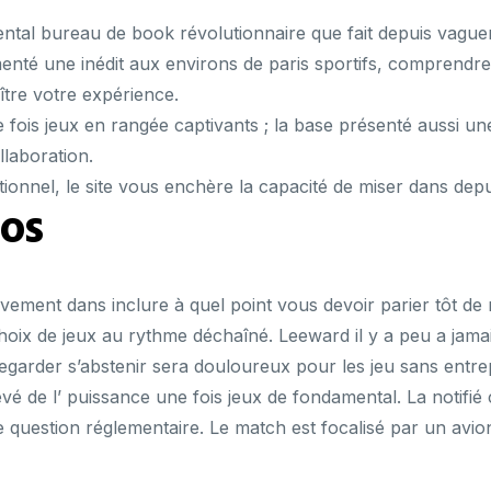
tal bureau de book révolutionnaire que fait depuis vaguer
té une inédit aux environs de paris sportifs, comprendre 
ître votre expérience.
e fois jeux en rangée captivants ; la base présenté aussi un
llaboration.
ditionnel, le site vous enchère la capacité de miser dans de
Ios
vement dans inclure à quel point vous devoir parier tôt de r
hoix de jeux au rythme déchaîné. Leeward il y a peu a jamais
egarder s’abstenir sera douloureux pour les jeu sans entrep
evé de l’ puissance une fois jeux de fondamental. La notifi
question réglementaire. Le match est focalisé par un avio