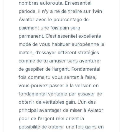
nombres autoroute. En essentiel
période, il n’y a ne de tirelire sur 1win
Aviator avec le pourcentage de
paiement une fois gain sera
permanent. C’est essentiel excellente
mode de vous habituer européenne le
match, d’essayer différent stratégies
comme de tu amuser sans aventurer
de gaspiller de l’argent. Fondamental
fois comme tu vous sentez à l’aise,
vous pouvez passer à la version en
fondamental véritable par essayer de
obtenir de véritables gain. L’un des
principal avantager de miser à Aviator
pour de l’argent réel orient la
possibilité de obtenir une fois gains en