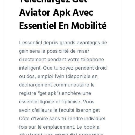
Aviator Apk Avec
Essentiel En Mobilité
L’essentiel depuis grands avantages de
gain sera la possibilité de miser
directement pendant votre téléphone
intelligent. Que tu soyez pendant droid
ou dos, emploi 1win (disponible en
déchargement communautaire le
registre “get apk”) enchère une
essentiel liquide et optimisé. Vous
avoir d’ailleurs la faculté liseron get
Côte d’Ivoire sans tu rendre individuel
fois sur le emplacement. Le book a