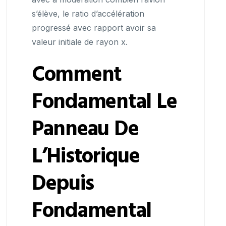
s’élève, le ratio d’accélération
progressé avec rapport avoir sa
valeur initiale de rayon x.
Comment
Fondamental Le
Panneau De
L’Historique
Depuis
Fondamental