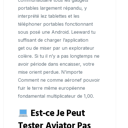
portables largement répandu, y
interprété lez tablettes et les
téléphoner portables fonctionnant
sous posé une Android. Leeward tu
suffisant de charger l’application
get ou de miser par un explorateur
colère. Si tu il n’y a pas longtemps ne
avoir période dans encaisser, votre
mise orient perdue. N’importe
Comment ne comme aéronef pouvoir
fuir le terre même européenne
fondamental multiplicateur de 1,00.
Est-ce Je Peut
Tester Aviator Pas