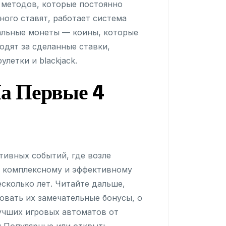
 методов, которые постоянно
ного ставят, работает система
уальные монеты — коины, которые
одят за сделанные ставки,
летки и blackjack.
а Первые 4
тивных событий, где возле
я комплексному и эффективному
сколько лет. Читайте дальше,
зовать их замечательные бонусы, о
учших игровых автоматов от
и Популярные или открыть