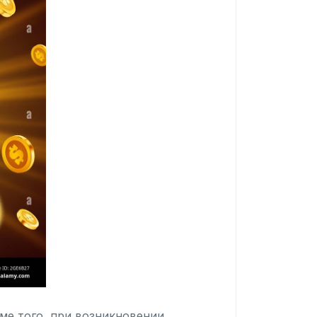
ме того, при возникновении