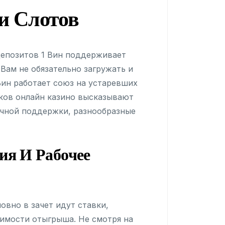
и Слотов
депозитов 1 Вин поддерживает
Вам не обязательно загружать и
ин работает союз на устаревших
иков онлайн казино высказывают
очной поддержки, разнообразные
ия И Рабочее
овно в зачет идут ставки,
димости отыгрыша. Не смотря на