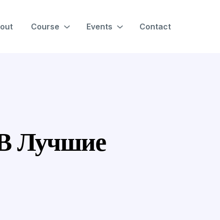
out
Course
Events
Contact
 В Лучшие