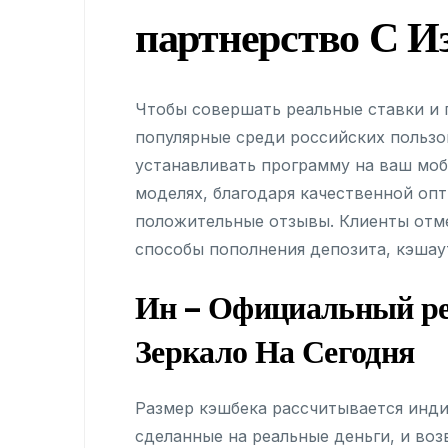
партнерство С И
Чтобы совершать реальные ставки и 
популярные среди российских пользо
устанавливать программу на ваш моб
моделях, благодаря качественной оп
положительные отзывы. Клиенты отм
способы пополнения депозита, кэшау
Ин – Официальный ре
Зеркало На Сегодня
Размер кэшбека рассчитывается индив
сделанные на реальные деньги, и во