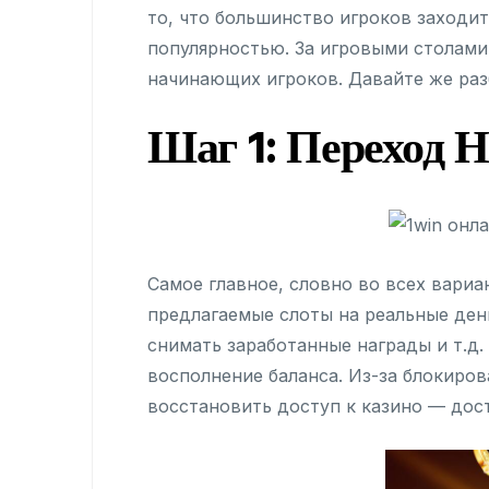
то, что большинство игроков заходит
популярностью. За игровыми столами
начинающих игроков. Давайте же разбе
Шаг 1: П͏е͏реход
Самое главное, словно во всех вариа
предлагаемые слоты на реальные день
снимать заработанные награды и т.д.
восполнение баланса. Из-за блокиров
восстановить доступ к казино — дост