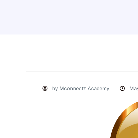
by Mconnectz Academy
May