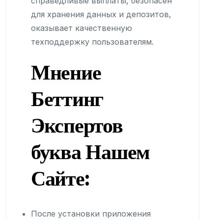
справедливые выплаты, безопасен
для хранения данных и депозитов,
оказывает качественную
техподдержку пользователям.
Мнение
Беттинг
Экспертов
буква Нашем
Сайте:
После установки приложения