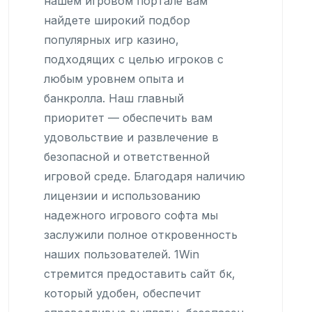
нашем игровом портале вам
найдете широкий подбор
популярных игр казино,
подходящих с целью игроков с
любым уровнем опыта и
банкролла. Наш главный
приоритет — обеспечить вам
удовольствие и развлечение в
безопасной и ответственной
игровой среде. Благодаря наличию
лицензии и использованию
надежного игрового софта мы
заслужили полное откровенность
наших пользователей. 1Win
стремится предоставить сайт бк,
который удобен, обеспечит