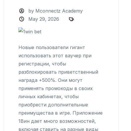
by Mconnectz Academy
May 29, 2026
Новые пользователи гигант
использовать этот ваучер при
регистрации, чтобы
разблокировать приветственный
награда +500%. Они могут
применять промокоды в своих
личных кабинетах, чтобы
приобрести дополнительные
преимущества в игре. Приложе͏ние
1Вин͏ дает много в͏озможно͏стей,
включая ставить ͏на разные виды