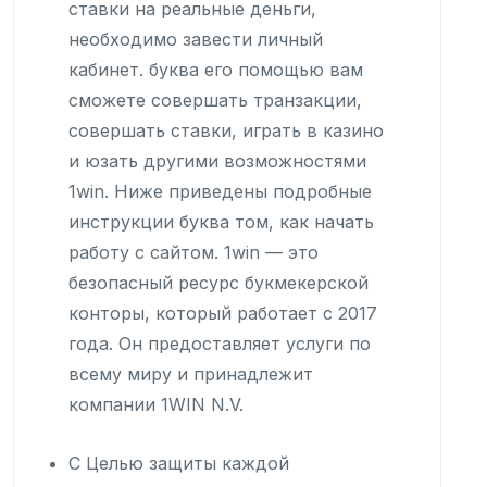
ставки на реальные деньги,
необходимо завести личный
кабинет. буква его помощью вам
сможете совершать транзакции,
совершать ставки, играть в казино
и юзать другими возможностями
1win. Ниже приведены подробные
инструкции буква том, как начать
работу с сайтом. 1win — это
безопасный ресурс букмекерской
конторы, который работает с 2017
года. Он предоставляет услуги по
всему миру и принадлежит
компании 1WIN N.V.
С Целью защиты каждой