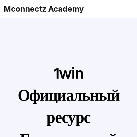
Mconnectz Academy
1win
Официальный
ресурс