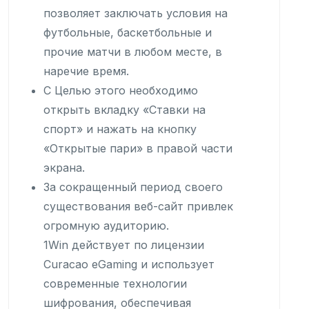
позволяет заключать условия на
футбольные, баскетбольные и
прочие матчи в любом месте, в
наречие время.
С Целью этого необходимо
открыть вкладку «Ставки на
спорт» и нажать на кнопку
«Открытые пари» в правой части
экрана.
За сокращенный период своего
существования веб-сайт привлек
огромную аудиторию.
1Win действует по лицензии
Curacao eGaming и использует
современные технологии
шифрования, обеспечивая