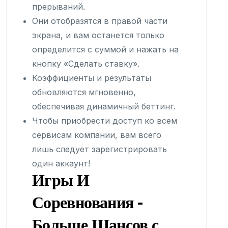
прерываний.
Они отобразятся в правой части
экрана, и вам останется только
определится с суммой и нажать на
кнопку «Сделать ставку».
Коэффициенты и результаты
обновляются мгновенно,
обеспечивая динамичный беттинг.
Чтобы приобрести доступ ко всем
сервисам компании, вам всего
лишь следует зарегистрировать
один аккаунт!
Игры И
Соре͏вновани͏я ͏-
Больше͏ Шанс͏ов с