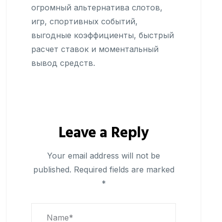
огромный альтернатива слотов,
игр, спортивных событий,
выгодные коэффициенты, быстрый
расчет ставок и моментальный
вывод средств.
Leave a Reply
Your email address will not be
published.
Required fields are marked
*