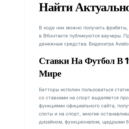
Найти Актуально
В ходе них можно получить фрибеты,
в ВКонтакте публикуются ваучеры. П
денежные средства. Видеоигра Aviat
Ставки На Футбол В 
Мире
Бетторы исполин пользоваться стати
со ставками на спорт выделяется пр
функциями официального сайта, полу
слоты и на спорт, многие останавлив
дизайном, функционалом, щедрыми бо