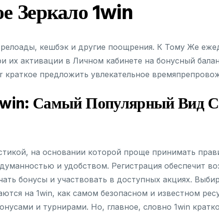
е Зеркало 1win
 релоады, кешбэк и другие поощрения. К Тому Же еже
ри их активации в Личном кабинете на бонусный бала
or краткое предложить увлекательное времяпрепрово
1win: Самый Популярный Вид С
стикой, на основании которой проще принимать прав
одуманностью и удобством. Регистрация обеспечит в
чать бонусы и участвовать в доступных акциях. Выби
аются на 1win, как самом безопасном и известном рес
нусами и турнирами. Но, главное, словно 1win крат