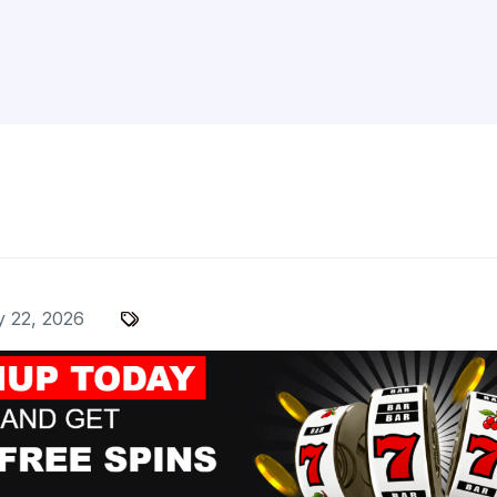
 22, 2026