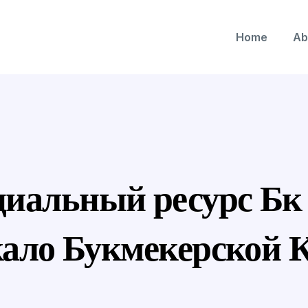
Home
Ab
иальный ресурс Бк 
кало Букмекерской 