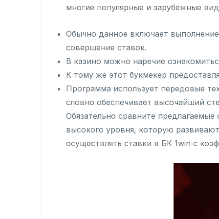
многие популярные и зарубежные вид
Обычно данное включает выполнение 
совершение ставок.
В казино можно наречие ознакомитьс
К тому же этот букмекер предоставля
Программа использует передовые те
словно обеспечивает высочайший сте
Обязательно сравните предлагаемые 
высокого уровня, которую развивают
осуществлять ставки в БК 1win с коэ