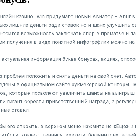
онусів?
нлайн казино 1win придумало новый Авиатор – Anubis 
ко лишние ден͏ьги ради ставок но и шанс улучшить св
осится возможность заключать спор в прематче и ла
и получения в виде понятной инфографики можно на
актуальная информация буква бонусах, акциях, спосо
ез проблем положить и снять деньги на свой счёт. Авт
ведены в официальном сайте букмекерской конторы. 1
тов, которые позволяют увеличить шансы на выигрыш 
и гигант обрести приветственный награда, а регуляр
ные ставки.
бы его открыть, в верхнем меню нажмите не «Еще» и 
утболу, хоккею, теннису, крикету, бадминтону, воле