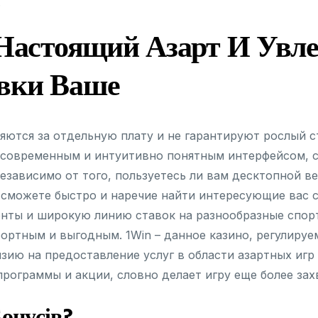
.
 Настоящий Азарт И Увл
вки Ваше
ются за отдельную плату и не гарантируют рослый с
т современным и интуитивно понятным интерфейсом, 
езависимо от того, пользуетесь ли вам десктопной в
сможете быстро и наречие найти интересующие вас со
нты и широкую линию ставок на разнообразные спорт
ортным и выгодным. 1Win – данное казино, регулиру
ию на предоставление услуг в области азартных игр 
программы и акции, словно делает игру еще более за