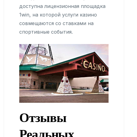
доступна лицензионная площадка
1win, на которой услуги казино
совмещаются со ставками на
спортивные события.
Отзывы
Реальных