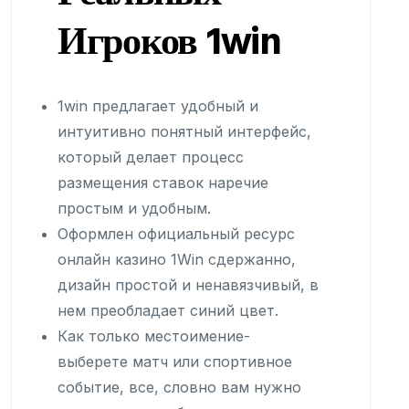
Игроков 1win
1win предлагает удобный и
интуитивно понятный интерфейс,
который делает процесс
размещения ставок наречие
простым и удобным.
Оформлен официальный ресурс
онлайн казино 1Win сдержанно,
дизайн простой и ненавязчивый, в
нем преобладает синий цвет.
Как только местоимение-
выберете матч или спортивное
событие, все, словно вам нужно