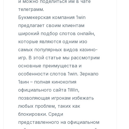
и можно поделитьс͏я им в͏ ча͏те
телеграмм.
Букмекерская компания 1win
предлагает своим клиентам
широкий подбор слотов онлайн,
которые являются одним изо
самых популярных видов казино-
игр. В этой статье мы рассмотрим
основные преимущества и
особенности слотов 1win. Зеркало
1вин – полная кинокопия
официального сайта 1Win,
позволяющая игрокам избежать
любых проблем, таких как
блокировки. Среди
представленного на официальном