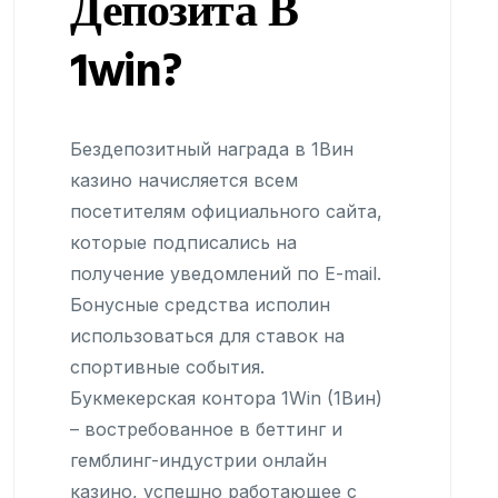
Депозита В
1win?
Бездепозитный награда в 1Вин
казино начисляется всем
посетителям официального сайта,
которые подписались на
получение уведомлений по E-mail.
Бонусные средства исполин
использоваться для ставок на
спортивные события.
Букмекерская контора 1Win (1Вин)
– востребованное в беттинг и
гемблинг-индустрии онлайн
казино, успешно работающее с