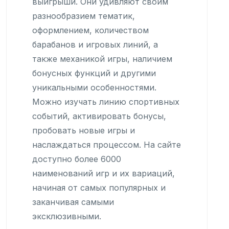
выигрыши. Они удивляют своим
разнообразием тематик,
оформлением, количеством
барабанов и игровых линий, а
также механикой игры, наличием
бонусных функций и другими
уникальными особенностями.
Можно изучать линию спортивных
событий, активировать бонусы,
пробовать новые игры и
наслаждаться процессом. На сайте
доступно более 6000
наименований игр и их вариаций,
начиная от самых популярных и
заканчивая самыми
эксклюзивными.