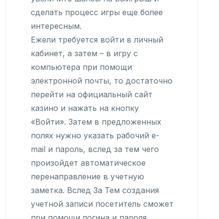
сделать процесс игры еще более
интересным.
Ежели требуется войти в личный
кабинет, а затем – в игру с
компьютера при помощи
электронной почты, то достаточно
перейти на официальный сайт
казино и нажать на кнопку
«Войти». Затем в предложенных
полях нужно указать рабочий e-
mail и пароль, вслед за тем чего
произойдет автоматическое
перенаправление в учетную
заметка. Вслед За Тем создания
учетной записи посетитель сможет
при помощи логина и пароля