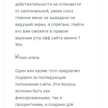
действительности не отличается
от оригинальной, разве союз
главное меню не выведено на
ведущий экран, а спрятано. Найти
его вам сможете в правом
верхнем углу офф сайта казино 1
Win.
Оди͏н вин кроме того ͏предлагает
подарки за последующие
пополнения счёта. Эти бонусы
исполин быть как
фиксированными, так и
процентными, и созданы для