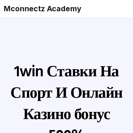
Mconnectz Academy
1win Ставки На
Спорт И Онлайн
Казино бонус