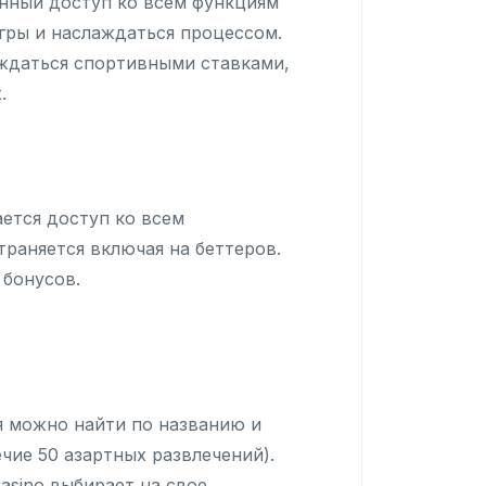
енный доступ ко всем функциям
гры и наслаждаться процессом.
аждаться спортивными ставками,
.
ается доступ ко всем
раняется включая на беттеров.
 бонусов.
я можно найти по названию и
чие 50 азартных развлечений).
asino выбирает на свое