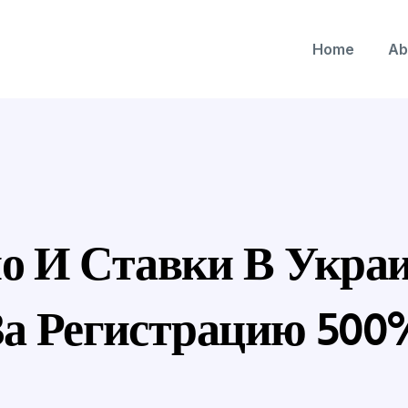
Home
Ab
но И Ставки В Украи
За Регистрацию 500