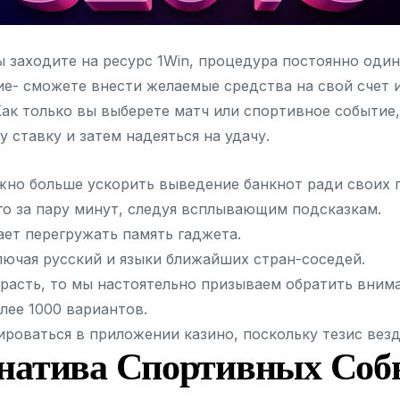
ы заходите на ресурс 1Win, процедура постоянно оди
ие- сможете внести желаемые средства на свой счет 
Как только вы выберете матч или спортивное событие,
 ставку и затем надеяться на удачу.
ожно больше ускорить выведение банкнот ради своих 
о за пару минут, следуя всплывающим подсказкам.
ает перегружать память гаджета.
ключая русский и языки ближайших стран-соседей.
трасть, то мы настоятельно призываем обратить вни
лее 1000 вариантов.
ироваться в приложении казино, поскольку тезис вез
натива Спортивных Соб