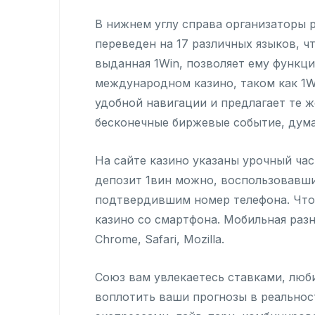
В нижнем углу справа организаторы р
переведен на 17 различных языков, 
выданная 1Win, позволяет ему функц
международном казино, таком как 1W
удобной навигации и предлагает те ж
бесконечные биржевые событие, дума
На сайте казино указаны урочный час
депозит 1вин можно, воспользовавши
подтвердившим номер телефона. Чтоб
казино со смартфона. Мобильная раз
Chrome, Safari, Mozilla.
Союз вам увлекаетесь ставками, люб
воплотить ваши прогнозы в реальнос