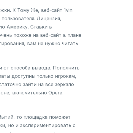
ки. К Тому Же, веб-сайт 1vin
 пользователя. Лицензия,
ую Америку. Ставки в
чень похоже на веб-сайт в плане
тирования, вам не нужно читать
ти от способа вывода. Пополнить
латы доступны только игрокам,
таточно зайти на все зеркало
фоне, включительно Opera,
бытий, то площадка поможет
ки, но и экспериментировать с