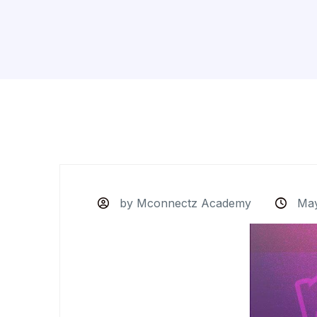
by Mconnectz Academy
May