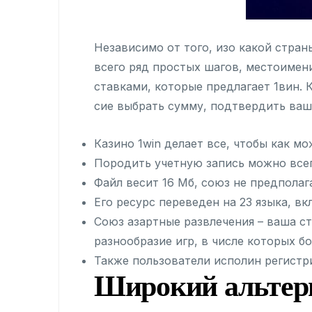
Независимо от того, изо какой стран
всего ряд простых шагов, местоимен
ставками, которые предлагает 1вин. 
сие выбрать сумму, подтвердить вашу
Казино 1win делает все, чтобы как м
Породить учетную запись можно всег
Файл весит 16 Мб, союз не предполаг
Его ресурс переведен на 23 языка, в
Союз азартные развлечения – ваша с
разнообразие игр, в числе которых бо
Также пользователи исполин регистр
Широкий альтер