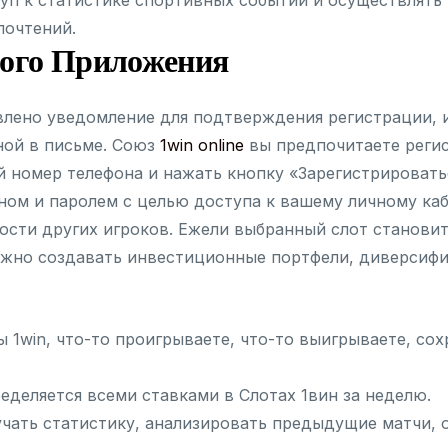
уп к статистике спортивных событий и осуществлять 
почтений.
ого Приложения
влено уведомление для подтверждения регистрации, 
ной в письме. Союз
1win online
вы предпочитаете реги
й номер телефона и нажать кнопку «Зарегистрироватьс
ном и паролем с целью доступа к вашему личному каб
ости других игроков. Ежели выбранный слот станови
ожно создавать инвестиционные портфели, диверсифи
ты 1win, что-то проигрываете, что-то выигрываете, со
еделяется всеми ставками в Слотах 1вин за неделю.
чать статистику, анализировать предыдущие матчи, 