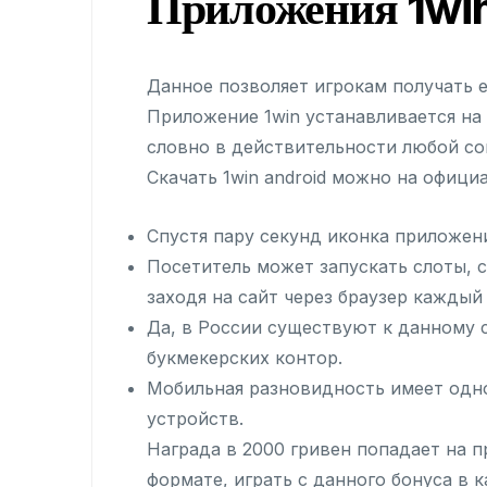
Приложения 1wi
Данное позволяет игрокам получать 
Приложение 1win устанавливается на 
словно в действительности любой с
Скачать 1win android можно на офици
Спустя пару секунд иконка приложени
Посетитель может запускать слоты, с
заходя на сайт через браузер каждый 
Да, в России существуют к данному 
букмекерских контор.
Мобильная разновидность имеет одно
устройств.
Награда в 2000 гривен попадает на п
формате, играть с данного бонуса в 