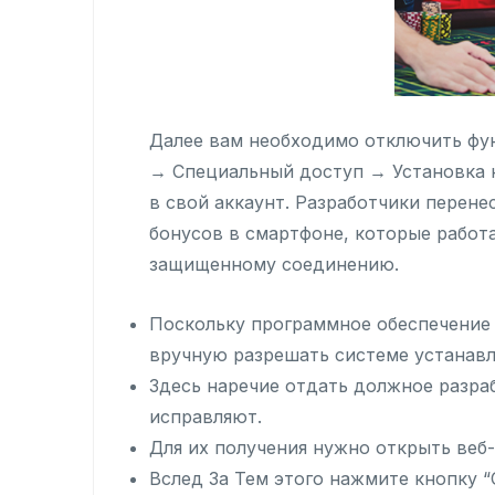
Далее вам необходимо отключить фу
→ Специальный доступ → Установка н
в свой аккаунт. Разработчики перене
бонусов в смартфоне, которые работ
защищенному соединению.
Поскольку программное обеспечение 
вручную разрешать системе устанавл
Здесь наречие отдать должное разра
исправляют.
Для их получения нужно открыть веб-
Вслед За Тем этого нажмите кнопку 