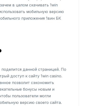
зачем в целом скачивать 1win
е использовать мобильную версию
мобильного приложения 1вин БК
?
о поделится данной страницей. По
ый доступ к сайту 1win casino.
данное позволит сэкономить
лекательные бонусы новым и
 чтобы пользователи могли
мобильную версию своего сайта.