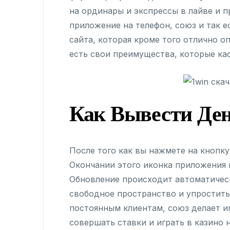
на ординары и экспрессы в лайве и п
приложение на телефон, союз и так 
сайта, которая кроме того отлично 
есть свои преимущества, которые кас
Как Вывести Ден
После того как вы нажмете на кнопку
Окончании этого иконка приложения п
Обновление происходит автоматическ
свободное пространство и упростить 
постоянным клиентам, союз делает иг
совершать ставки и играть в казино 