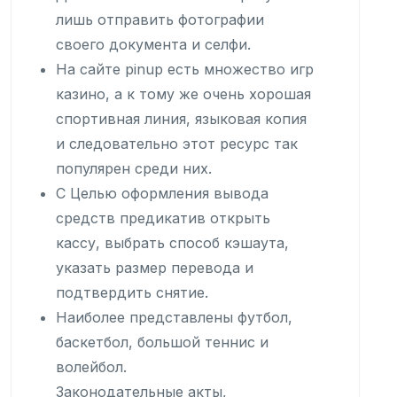
лишь отправить фотографии
своего документа и селфи.
На сайте pinup есть множество игр
казино, а к тому же очень хорошая
спортивная линия, языковая копия
и следовательно этот ресурс так
популярен среди них.
С Целью оформления вывода
средств предикатив открыть
кассу, выбрать способ кэшаута,
указать размер перевода и
подтвердить снятие.
Наиболее представлены футбол,
баскетбол, большой теннис и
волейбол.
Законодательные акты,