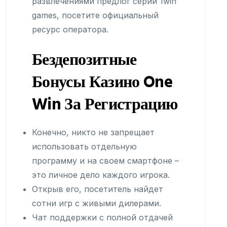
развлечениями предлог серии 1win
games, посетите официальный
ресурс оператора.
Бездепозитные
Бонусы Казино One
Win За Регистрацию
Конечно, никто не запрещает
использовать отдельную
программу и на своем смартфоне –
это личное дело каждого игрока.
Открыв его, посетитель найдет
сотни игр с живыми дилерами.
Чат поддержки с полной отдачей