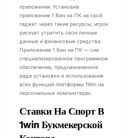
приложения. Установив
приложение 1 Вин на ПК на свой
гаджет через такие ресурсы, игрок
рискует утратить свои личные
данные и финансовые средства.
Приложение 1 Вин на ПК — сие
специализированное программное
обеспечение, предназначенное
ради установки и использования
всех функций платформы 1Win на
персональных компьютерах.
Ставки На Спорт В
1win Букмекерской