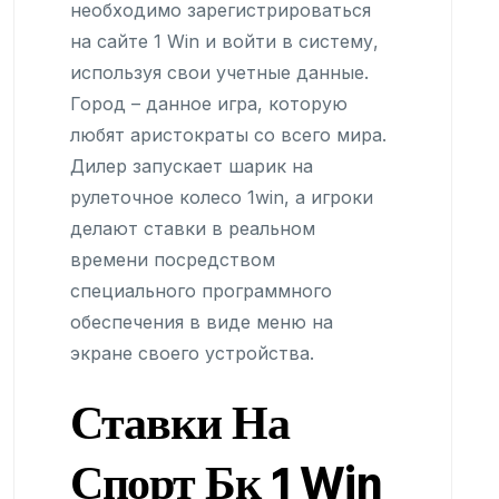
необходимо зарегистрироваться
на сайте 1 Win и войти в систему,
используя свои учетные данные.
Город – данное игра, которую
любят аристократы со всего мира.
Дилер запускает шарик на
рулеточное колесо 1win, а игроки
делают ставки в реальном
времени посредством
специального программного
обеспечения в виде меню на
экране своего устройства.
Ставки На
Спорт Бк 1 Win