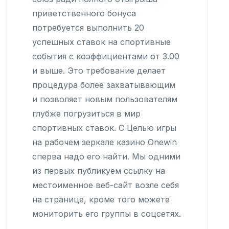
приветственного бонуса
потребуется выполнить 20
успешных ставок на спортивные
события с коэффициентами от 3.00
и выше. Это требование делает
процедура более захватывающим
и позволяет новым пользователям
глубже погрузиться в мир
спортивных ставок. С Целью игры
на рабочем зеркале казино Onewin
сперва надо его найти. Мы одними
из первых публикуем ссылку на
местоименное веб-сайт возле себя
на странице, кроме того можете
мониторить его группы в соцсетях.