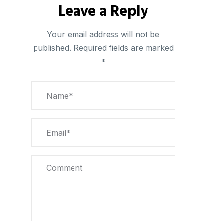
Leave a Reply
Your email address will not be
published.
Required fields are marked
*