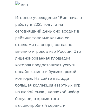
Игорное учреждение 1Вин начало
работу в 2025 году, а на
сегодняшний день оно входит в
рейтинг топовых казино со
ставками на спорт, согласно
мнению игроков изо России. Это
лицензированная площадка,
которая предоставляет услуги
онлайн казино и букмекерской
конторы. На сайте вас ждет
большая коллекция азартных игр
на любой смак , неплохой набор
бонусов, а кроме того
высокопробный сервис и