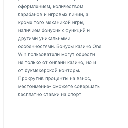
оформлением, количеством
барабанов и игровых линий, а
кроме того механикой игры,
наличием бонусных функций и
другими уникальными
особенностями. Бонусы казино One
Win пользователи могут обрести
не только от онлайн казино, но и
от букмекерской конторы.
Прокрутив проценты на взнос,
местоимение- сможете совершать
бесплатно ставки на спорт.