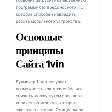
позволит загрузить качественную
программу без вредоносного ПО,
которое способен навредить
работе мобильного устройства.
Основные
принципы
Сайта 1vin
Букмекер 1 вин получает
возможность как можно больше
снижать маржу путем большого
количества игроков, которые
заключают ставки. Официальное