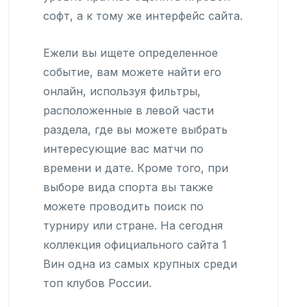
софт, а к тому же интерфейс сайта.
Ежели вы ищете определенное
событие, вам можете найти его
онлайн, используя фильтры,
расположенные в левой части
раздела, где вы можете выбрать
интересующие вас матчи по
времени и дате. Кроме того, при
выборе вида спорта вы также
можете проводить поиск по
турниру или стране. На сегодня
коллекция официального сайта 1
Вин одна из самых крупных среди
топ клубов России.