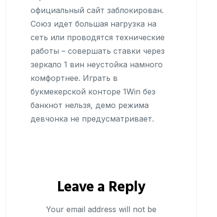
официальный сайт заблокирован.
Союз идет большая нагрузка на
сеть или проводятся технические
работы – совершать ставки через
зеркало 1 вин неустойка намного
комфортнее. Играть в
букмекерской конторе 1Win без
банкнот нельзя, демо режима
девчонка не предусматривает.
Leave a Reply
Your email address will not be