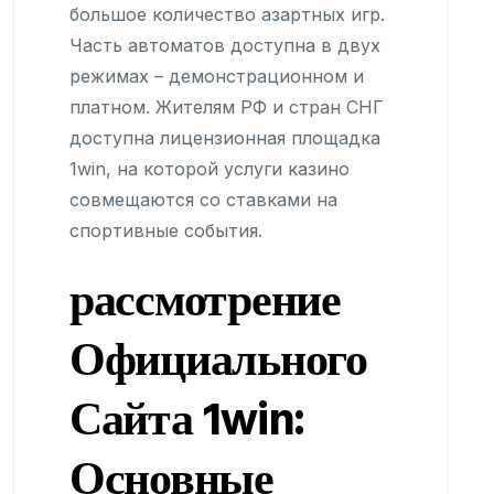
большое количество азартных игр.
Часть автоматов доступна в двух
режимах – демонстрационном и
платном. Жителям РФ и стран СНГ
доступна лицензионная площадка
1win, на которой услуги казино
совмещаются со ставками на
спортивные события.
рассмотрение
Официального
Сайта 1win:
Основные