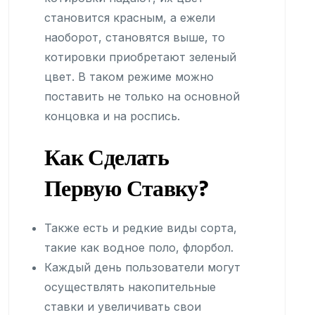
становится красным, а ежели
наоборот, становятся выше, то
котировки приобретают зеленый
цвет. В таком режиме можно
поставить не только на основной
концовка и на роспись.
Как Сделать
Первую Ставку?
Также есть и редкие виды сорта,
такие как водное поло, флорбол.
Каждый день пользователи могут
осуществлять накопительные
ставки и увеличивать свои