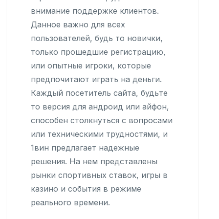
внимание поддержке клиентов.
Данное важно для всех
пользователей, будь то новички,
только прошедшие регистрацию,
или опытные игроки, которые
предпочитают играть на деньги.
Каждый посетитель сайта, будьте
то версия для андроид или айфон,
способен столкнуться с вопросами
или техническими трудностями, и
1вин предлагает надежные
решения. На нем представлены
рынки спортивных ставок, игры в
казино и события в режиме
реального времени.