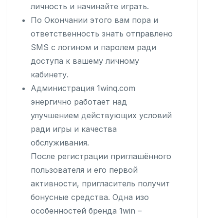
личность и начинайте играть.
По Окончании этого вам пора и
ответственность знать отправлено
SMS с логином и паролем ради
доступа к вашему личному
кабинету.
Администрация 1winq.com
энергично работает над
улучшением действующих условий
ради игры и качества
обслуживания.
После регистрации приглашённого
пользователя и его первой
активности, пригласитель получит
бонусные средства. Одна изо
особенностей бренда 1win –