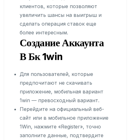
клиентов, которые позволяют
увеличить шансы на выигрыш и
сделать операция ставок еще
более интересным.
Создание Аккаунта
В Бк 1win
Для пользователей, которые
предпочитают не скачивать
приложение, мобильная вариант
1win — превосходный вариант.
Перейдите на официальный веб-
сайт или в мобильное приложение
1Win, нажмите «Register», точно
заполните данные, подтвердите