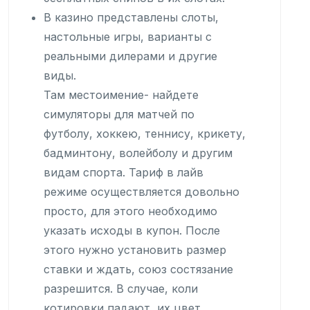
В казино представлены слоты,
настольные игры, варианты с
реальными дилерами и другие
виды.
Там местоимение- найдете
симуляторы для матчей по
футболу, хоккею, теннису, крикету,
бадминтону, волейболу и другим
видам спорта. Тариф в лайв
режиме осуществляется довольно
просто, для этого необходимо
указать исходы в купон. После
этого нужно установить размер
ставки и ждать, союз состязание
разрешится. В случае, коли
котировки падают, их цвет