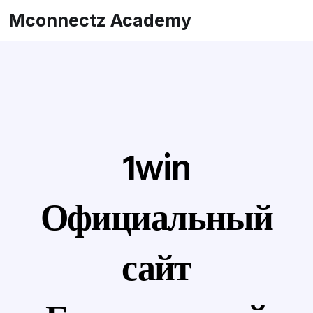
Mconnectz Academy
1win
Официальный
сайт