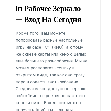
In Рабочее Зеркало
— Вход На Сегодня
Кроме того, вам можете
попробовать разные настольные
игры на базе ГСЧ (RNG), а к тому
же скретч-карты или кено с целью
ещё большего разнообразия. Мы не
можем располагать ссылку в
открытом виде, так как она сразу
пора и совесть знать забанена.
Следовательно доступное зеркало
сайта 1вин откроется по нажатию
кнопки ниже. В ходе них можно
получить фрибеты, релоады,