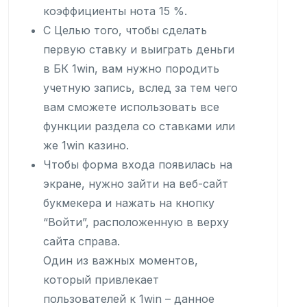
коэффициенты нота 15 %.
С Целью того, чтобы сделать
первую ставку и выиграть деньги
в БК 1win, вам нужно породить
учетную запись, вслед за тем чего
вам сможете использовать все
функции раздела со ставками или
же 1win казино.
Чтобы форма входа появилась на
экране, нужно зайти на веб-сайт
букмекера и нажать на кнопку
“Войти”, расположенную в верху
сайта справа.
Один из важных моментов,
который привлекает
пользователей к 1win – данное