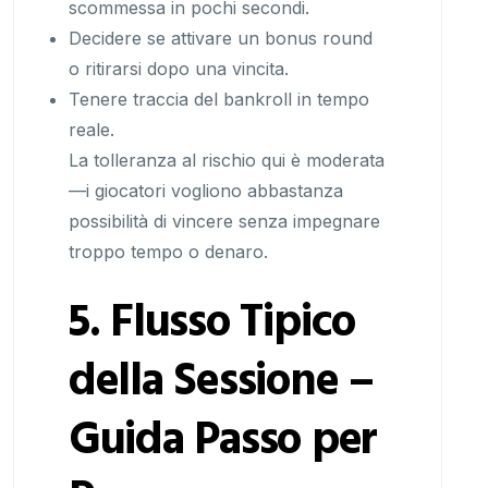
scommessa in pochi secondi.
Decidere se attivare un bonus round
o ritirarsi dopo una vincita.
Tenere traccia del bankroll in tempo
reale.
La tolleranza al rischio qui è moderata
—i giocatori vogliono abbastanza
possibilità di vincere senza impegnare
troppo tempo o denaro.
5. Flusso Tipico
della Sessione –
Guida Passo per