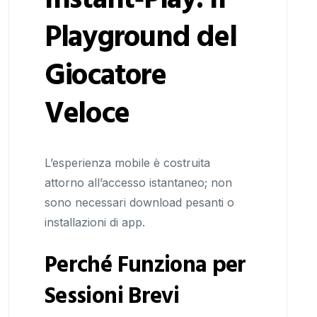
Instant‑Play: Il
Playground del
Giocatore
Veloce
L’esperienza mobile è costruita
attorno all’accesso istantaneo; non
sono necessari download pesanti o
installazioni di app.
Perché Funziona per
Sessioni Brevi