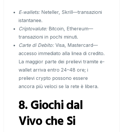
E‑wallets:
Neteller, Skrill—transazioni
istantanee.
Criptovalute:
Bitcoin, Ethereum—
transazioni in pochi minuti.
Carte di Debito:
Visa, Mastercard—
accesso immediato alla linea di credito.
La maggior parte dei prelievi tramite e-
wallet arriva entro 24–48 ore; i
prelievi crypto possono essere
ancora più veloci se la rete è libera.
8. Giochi dal
Vivo che Si