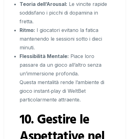
Teoria dell’Arousal:
Le vincite rapide
soddisfano i picchi di dopamina in
fretta.
Ritmo:
I giocatori evitano la fatica
mantenendo le sessioni sotto i dieci
minuti.
Flessibilità Mentale:
Piace loro
passare da un gioco all’altro senza
un’immersione profonda.
Questa mentalità rende l’ambiente di
gioco instant‑play di WeltBet
particolarmente attraente.
10. Gestire le
Aspettative nel