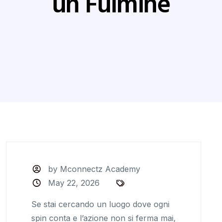
un Fulmine
by Mconnectz Academy
May 22, 2026
Se stai cercando un luogo dove ogni
spin conta e l’azione non si ferma mai,