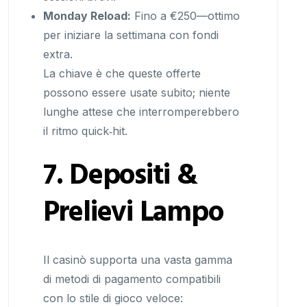
Monday Reload:
Fino a €250—ottimo
per iniziare la settimana con fondi
extra.
La chiave è che queste offerte
possono essere usate subito; niente
lunghe attese che interromperebbero
il ritmo quick‑hit.
7. Depositi &
Prelievi Lampo
Il casinò supporta una vasta gamma
di metodi di pagamento compatibili
con lo stile di gioco veloce: