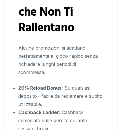
che Non Ti
Rallentano
Alcune promozioni si adattano
perfettamente al gioco rapido senza
richiedere lunghi periodi di
scommessa.
20% Reload Bonus:
Su qualsiasi
deposito—facile da reclamare e subito
utilizzabile.
Cashback Ladder:
Cashback
immediato sulle perdite durante
sessioni brevi.