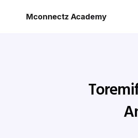
Mconnectz Academy
Toremi
A