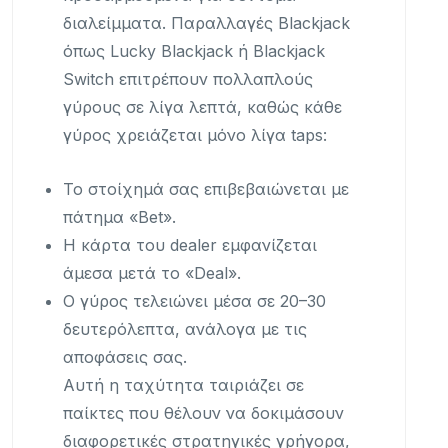
διαλείμματα. Παραλλαγές Blackjack
όπως Lucky Blackjack ή Blackjack
Switch επιτρέπουν πολλαπλούς
γύρους σε λίγα λεπτά, καθώς κάθε
γύρος χρειάζεται μόνο λίγα taps:
Το στοίχημά σας επιβεβαιώνεται με
πάτημα «Bet».
Η κάρτα του dealer εμφανίζεται
άμεσα μετά το «Deal».
Ο γύρος τελειώνει μέσα σε 20–30
δευτερόλεπτα, ανάλογα με τις
αποφάσεις σας.
Αυτή η ταχύτητα ταιριάζει σε
παίκτες που θέλουν να δοκιμάσουν
διαφορετικές στρατηγικές γρήγορα,