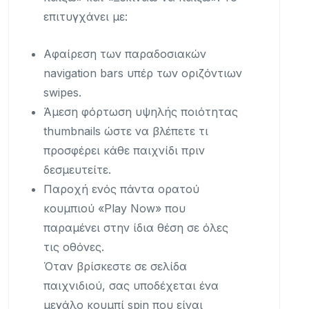
επιτυγχάνει με:
Αφαίρεση των παραδοσιακών
navigation bars υπέρ των οριζόντιων
swipes.
Άμεση φόρτωση υψηλής ποιότητας
thumbnails ώστε να βλέπετε τι
προσφέρει κάθε παιχνίδι πριν
δεσμευτείτε.
Παροχή ενός πάντα ορατού
κουμπιού «Play Now» που
παραμένει στην ίδια θέση σε όλες
τις οθόνες.
Όταν βρίσκεστε σε σελίδα
παιχνιδιού, σας υποδέχεται ένα
μεγάλο κουμπί spin που είναι