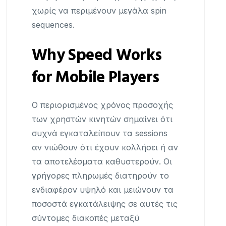
χωρίς να περιμένουν μεγάλα spin
sequences.
Why Speed Works
for Mobile Players
Ο περιορισμένος χρόνος προσοχής
των χρηστών κινητών σημαίνει ότι
συχνά εγκαταλείπουν τα sessions
αν νιώθουν ότι έχουν κολλήσει ή αν
τα αποτελέσματα καθυστερούν. Οι
γρήγορες πληρωμές διατηρούν το
ενδιαφέρον υψηλό και μειώνουν τα
ποσοστά εγκατάλειψης σε αυτές τις
σύντομες διακοπές μεταξύ