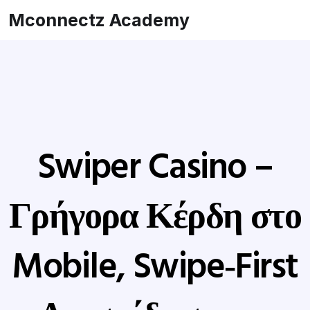
Mconnectz Academy
Swiper Casino –
Γρήγορα Κέρδη στο
Mobile, Swipe‑First