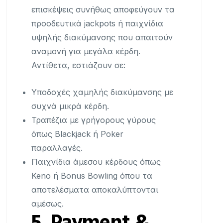
επισκέψεις συνήθως αποφεύγουν τα
προοδευτικά jackpots ή παιχνίδια
υψηλής διακύμανσης που απαιτούν
αναμονή για μεγάλα κέρδη.
Αντίθετα, εστιάζουν σε:
Υποδοχές χαμηλής διακύμανσης με
συχνά μικρά κέρδη.
Τραπέζια με γρήγορους γύρους
όπως Blackjack ή Poker
παραλλαγές.
Παιχνίδια άμεσου κέρδους όπως
Keno ή Bonus Bowling όπου τα
αποτελέσματα αποκαλύπτονται
αμέσως.