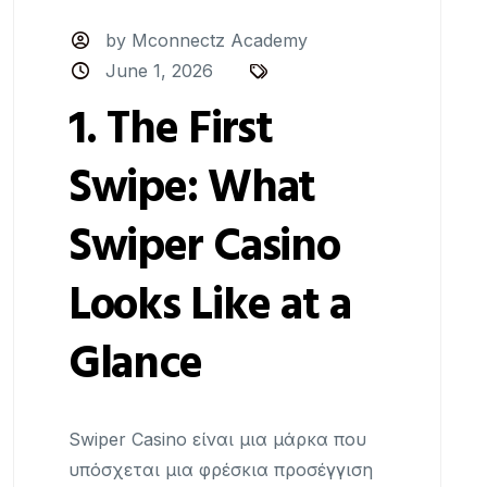
by Mconnectz Academy
June 1, 2026
1. The First
Swipe: What
Swiper Casino
Looks Like at a
Glance
Swiper Casino είναι μια μάρκα που
υπόσχεται μια φρέσκια προσέγγιση