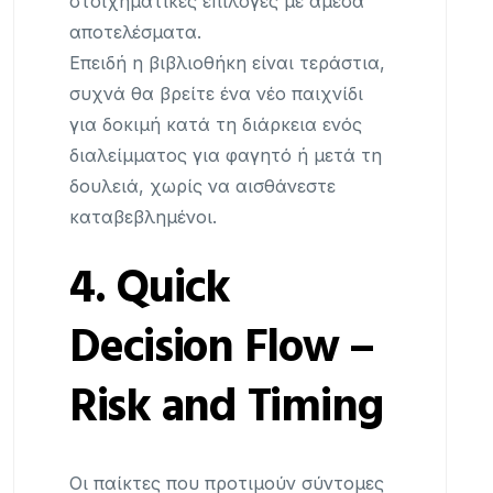
στοιχηματικές επιλογές με άμεσα
αποτελέσματα.
Επειδή η βιβλιοθήκη είναι τεράστια,
συχνά θα βρείτε ένα νέο παιχνίδι
για δοκιμή κατά τη διάρκεια ενός
διαλείμματος για φαγητό ή μετά τη
δουλειά, χωρίς να αισθάνεστε
καταβεβλημένοι.
4. Quick
Decision Flow –
Risk and Timing
Οι παίκτες που προτιμούν σύντομες