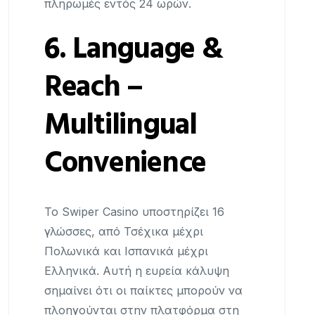
πληρωμές εντός 24 ωρών.
6. Language &
Reach –
Multilingual
Convenience
Το Swiper Casino υποστηρίζει 16
γλώσσες, από Τσέχικα μέχρι
Πολωνικά και Ισπανικά μέχρι
Ελληνικά. Αυτή η ευρεία κάλυψη
σημαίνει ότι οι παίκτες μπορούν να
πλοηγούνται στην πλατφόρμα στη