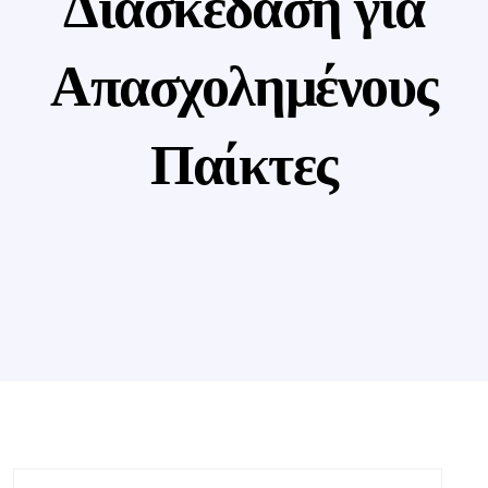
Διασκέδαση για
Απασχολημένους
Παίκτες