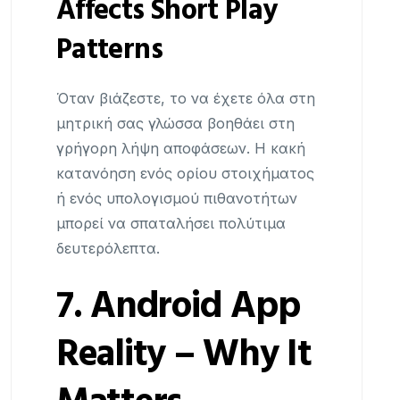
Affects Short Play
Patterns
Όταν βιάζεστε, το να έχετε όλα στη
μητρική σας γλώσσα βοηθάει στη
γρήγορη λήψη αποφάσεων. Η κακή
κατανόηση ενός ορίου στοιχήματος
ή ενός υπολογισμού πιθανοτήτων
μπορεί να σπαταλήσει πολύτιμα
δευτερόλεπτα.
7. Android App
Reality – Why It