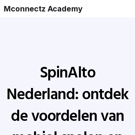
Mconnectz Academy
SpinAlto
Nederland: ontdek
de voordelen van