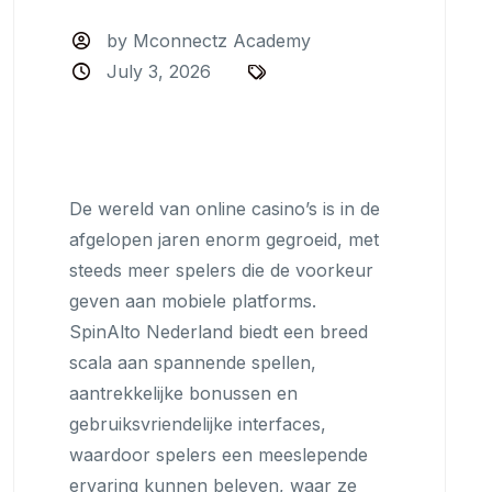
by Mconnectz Academy
July 3, 2026
De wereld van online casino’s is in de
afgelopen jaren enorm gegroeid, met
steeds meer spelers die de voorkeur
geven aan mobiele platforms.
SpinAlto Nederland biedt een breed
scala aan spannende spellen,
aantrekkelijke bonussen en
gebruiksvriendelijke interfaces,
waardoor spelers een meeslepende
ervaring kunnen beleven, waar ze