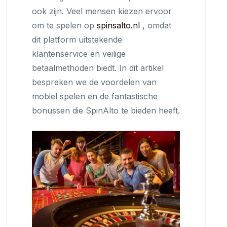
ook zijn. Veel mensen kiezen ervoor
om te spelen op
spinsalto.nl
, omdat
dit platform uitstekende
klantenservice en veilige
betaalmethoden biedt. In dit artikel
bespreken we de voordelen van
mobiel spelen en de fantastische
bonussen die SpinAlto te bieden heeft.