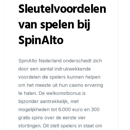
Sleutelvoordelen
van spelen bij
SpinAlto
SpinAlto Nederland onderscheidt zich
door een aantal indrukwekkende
voordelen die spelers kunnen helpen
om het meeste uit hun casino ervaring
te halen. De welkomstbonus is
bijzonder aantrekkelijk, met
mogelijkheden tot 6.000 euro en 300
gratis spins over de eerste vier
stortingen. Dit stelt spelers in staat om