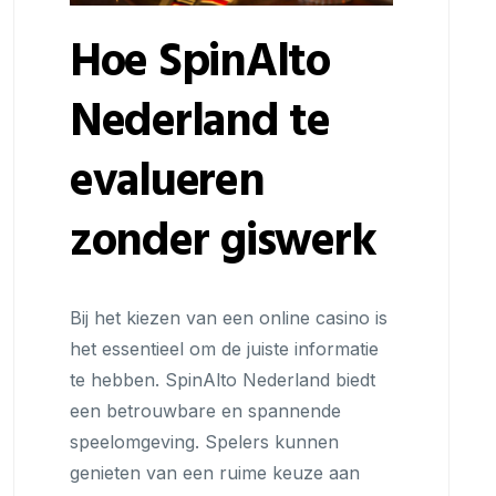
Hoe SpinAlto
Nederland te
evalueren
zonder giswerk
Bij het kiezen van een online casino is
het essentieel om de juiste informatie
te hebben. SpinAlto Nederland biedt
een betrouwbare en spannende
speelomgeving. Spelers kunnen
genieten van een ruime keuze aan