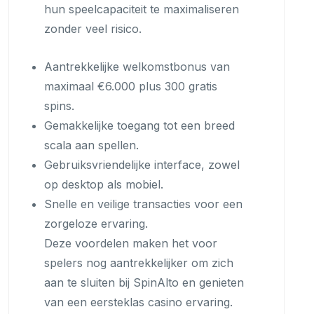
hun speelcapaciteit te maximaliseren
zonder veel risico.
Aantrekkelijke welkomstbonus van
maximaal €6.000 plus 300 gratis
spins.
Gemakkelijke toegang tot een breed
scala aan spellen.
Gebruiksvriendelijke interface, zowel
op desktop als mobiel.
Snelle en veilige transacties voor een
zorgeloze ervaring.
Deze voordelen maken het voor
spelers nog aantrekkelijker om zich
aan te sluiten bij SpinAlto en genieten
van een eersteklas casino ervaring.