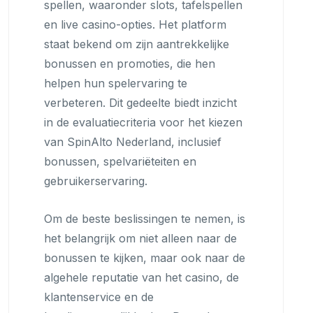
spellen, waaronder slots, tafelspellen
en live casino-opties. Het platform
staat bekend om zijn aantrekkelijke
bonussen en promoties, die hen
helpen hun spelervaring te
verbeteren. Dit gedeelte biedt inzicht
in de evaluatiecriteria voor het kiezen
van SpinAlto Nederland, inclusief
bonussen, spelvariëteiten en
gebruikerservaring.
Om de beste beslissingen te nemen, is
het belangrijk om niet alleen naar de
bonussen te kijken, maar ook naar de
algehele reputatie van het casino, de
klantenservice en de