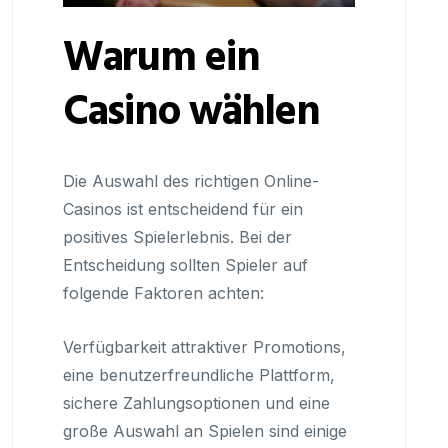
Warum ein
Casino wählen
Die Auswahl des richtigen Online-
Casinos ist entscheidend für ein
positives Spielerlebnis. Bei der
Entscheidung sollten Spieler auf
folgende Faktoren achten:
Verfügbarkeit attraktiver Promotions,
eine benutzerfreundliche Plattform,
sichere Zahlungsoptionen und eine
große Auswahl an Spielen sind einige