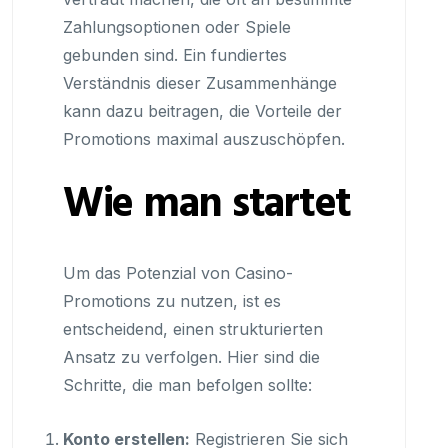
Zahlungsoptionen oder Spiele
gebunden sind. Ein fundiertes
Verständnis dieser Zusammenhänge
kann dazu beitragen, die Vorteile der
Promotions maximal auszuschöpfen.
Wie man startet
Um das Potenzial von Casino-
Promotions zu nutzen, ist es
entscheidend, einen strukturierten
Ansatz zu verfolgen. Hier sind die
Schritte, die man befolgen sollte:
Konto erstellen:
Registrieren Sie sich