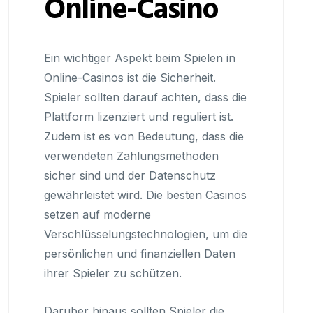
Online-Casino
Ein wichtiger Aspekt beim Spielen in
Online-Casinos ist die Sicherheit.
Spieler sollten darauf achten, dass die
Plattform lizenziert und reguliert ist.
Zudem ist es von Bedeutung, dass die
verwendeten Zahlungsmethoden
sicher sind und der Datenschutz
gewährleistet wird. Die besten Casinos
setzen auf moderne
Verschlüsselungstechnologien, um die
persönlichen und finanziellen Daten
ihrer Spieler zu schützen.
Darüber hinaus sollten Spieler die