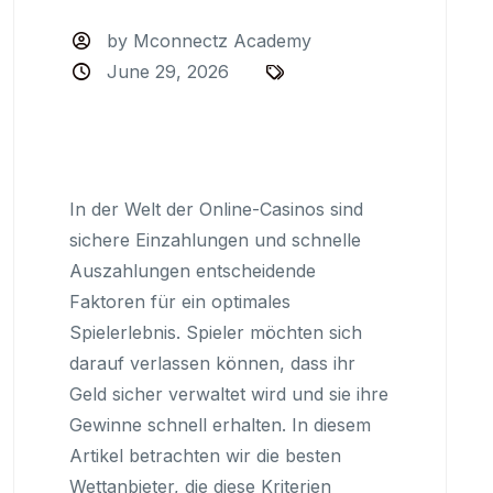
by Mconnectz Academy
June 29, 2026
In der Welt der Online-Casinos sind
sichere Einzahlungen und schnelle
Auszahlungen entscheidende
Faktoren für ein optimales
Spielerlebnis. Spieler möchten sich
darauf verlassen können, dass ihr
Geld sicher verwaltet wird und sie ihre
Gewinne schnell erhalten. In diesem
Artikel betrachten wir die besten
Wettanbieter, die diese Kriterien