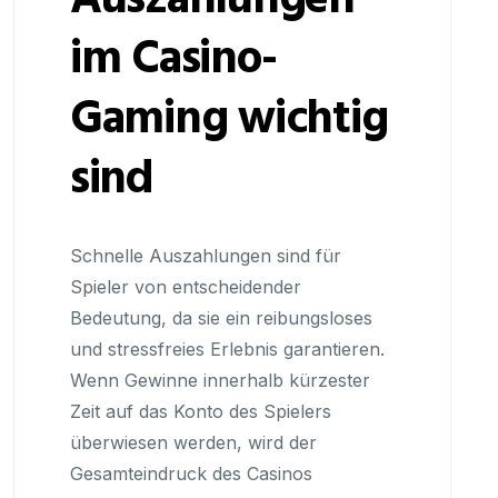
Auszahlungen
im Casino-
Gaming wichtig
sind
Schnelle Auszahlungen sind für
Spieler von entscheidender
Bedeutung, da sie ein reibungsloses
und stressfreies Erlebnis garantieren.
Wenn Gewinne innerhalb kürzester
Zeit auf das Konto des Spielers
überwiesen werden, wird der
Gesamteindruck des Casinos