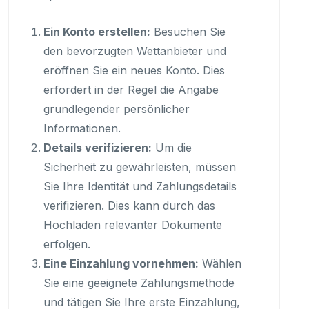
Ein Konto erstellen:
Besuchen Sie
den bevorzugten Wettanbieter und
eröffnen Sie ein neues Konto. Dies
erfordert in der Regel die Angabe
grundlegender persönlicher
Informationen.
Details verifizieren:
Um die
Sicherheit zu gewährleisten, müssen
Sie Ihre Identität und Zahlungsdetails
verifizieren. Dies kann durch das
Hochladen relevanter Dokumente
erfolgen.
Eine Einzahlung vornehmen:
Wählen
Sie eine geeignete Zahlungsmethode
und tätigen Sie Ihre erste Einzahlung,