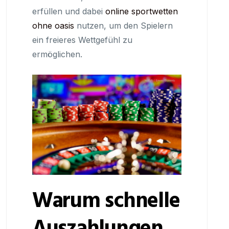
erfüllen und dabei
online sportwetten
ohne oasis
nutzen, um den Spielern
ein freieres Wettgefühl zu
ermöglichen.
Warum schnelle