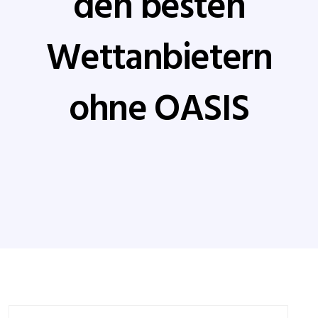
den besten
Wettanbietern
ohne OASIS