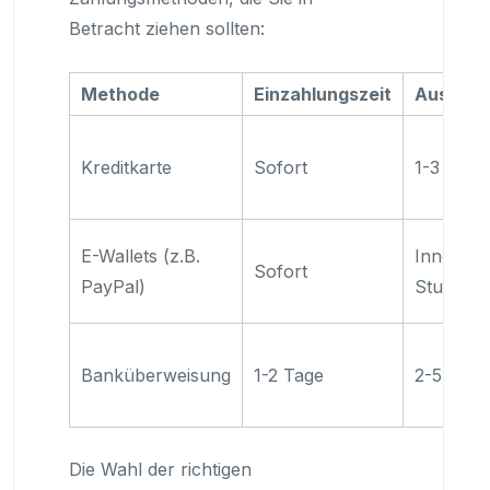
Betracht ziehen sollten:
Methode
Einzahlungszeit
Auszahl
Kreditkarte
Sofort
1-3 Tage
E-Wallets (z.B.
Innerhal
Sofort
PayPal)
Stunden
Banküberweisung
1-2 Tage
2-5 Tage
Die Wahl der richtigen