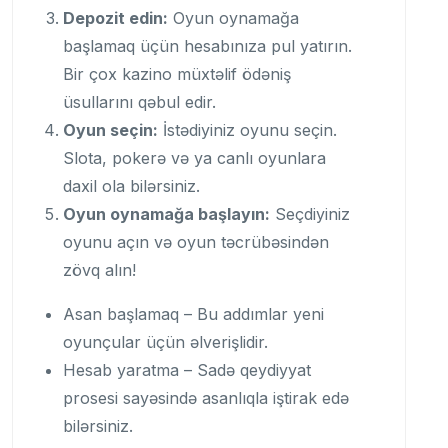
Depozit edin:
Oyun oynamağa
başlamaq üçün hesabınıza pul yatırın.
Bir çox kazino müxtəlif ödəniş
üsullarını qəbul edir.
Oyun seçin:
İstədiyiniz oyunu seçin.
Slota, pokerə və ya canlı oyunlara
daxil ola bilərsiniz.
Oyun oynamağa başlayın:
Seçdiyiniz
oyunu açın və oyun təcrübəsindən
zövq alın!
Asan başlamaq – Bu addımlar yeni
oyunçular üçün əlverişlidir.
Hesab yaratma – Sadə qeydiyyat
prosesi sayəsində asanlıqla iştirak edə
bilərsiniz.