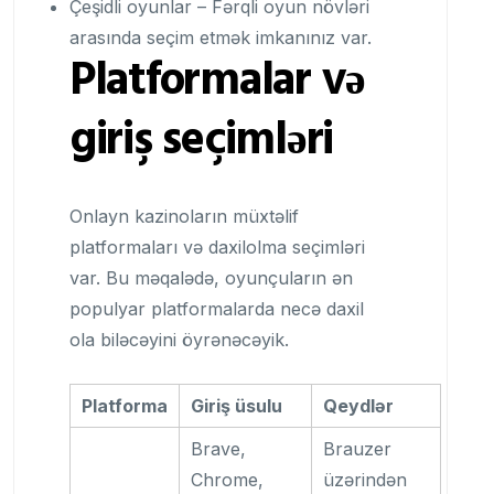
Çeşidli oyunlar – Fərqli oyun növləri
arasında seçim etmək imkanınız var.
Platformalar və
giriş seçimləri
Onlayn kazinoların müxtəlif
platformaları və daxilolma seçimləri
var. Bu məqalədə, oyunçuların ən
populyar platformalarda necə daxil
ola biləcəyini öyrənəcəyik.
Platforma
Giriş üsulu
Qeydlər
Brave,
Brauzer
Chrome,
üzərindən