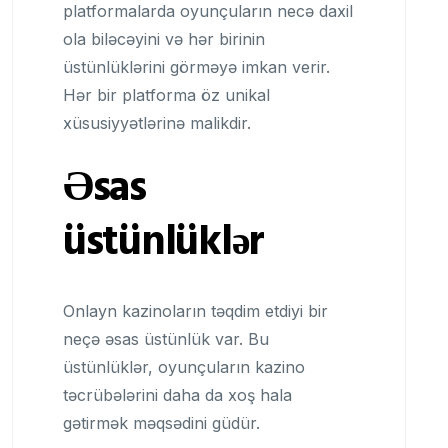
platformalarda oyunçuların necə daxil
ola biləcəyini və hər birinin
üstünlüklərini görməyə imkan verir.
Hər bir platforma öz unikal
xüsusiyyətlərinə malikdir.
Əsas
üstünlüklər
Onlayn kazinoların təqdim etdiyi bir
neçə əsas üstünlük var. Bu
üstünlüklər, oyunçuların kazino
təcrübələrini daha da xoş hala
gətirmək məqsədini güdür.