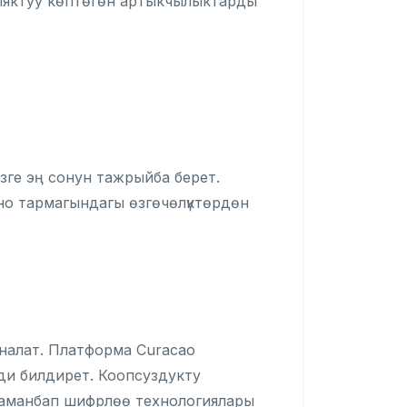
 сыяктуу көптөгөн артыкчылыктарды
изге эң сонун тажрыйба берет.
но тармагындагы өзгөчөлүктөрдөн
аналат. Платформа Curacao
ди билдирет. Коопсуздукту
 заманбап шифрлөө технологиялары