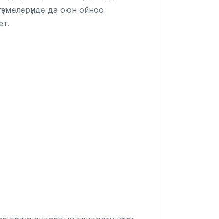
түзмөлөрүндө да оюн ойноо
ет.