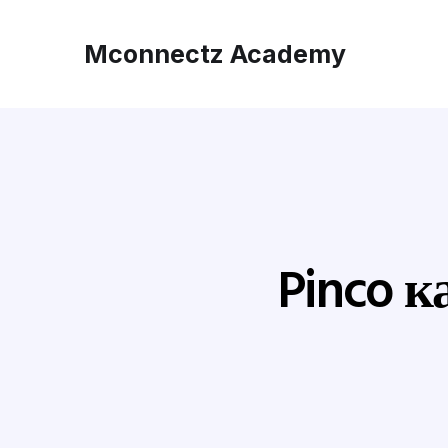
Mconnectz Academy
Pinco к