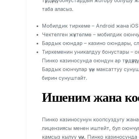
түрдүүлүгү, бонустардын жогору болу
таба аласыз.
Мобилдик тиркеме – Android жана iOS үчүн
Чектелген жүктөлмө – мобилдик оюнчу 
Бардык оюндар – казино оюндары, сл
Тиркеменин уникалдуу бонустары – оюн
Пинко казиносунда оюндун ар түрдүүлү
Бардык оюнчулар үчүн максаттуу суну
бирин сунуштайт.
Ишеним жана ко
Пинко казиносунун коопсуздугу жана и
лицензиясы менен иштейт, бул оюнчу
камсыз кылуу үчүн, Пинко казиносунд