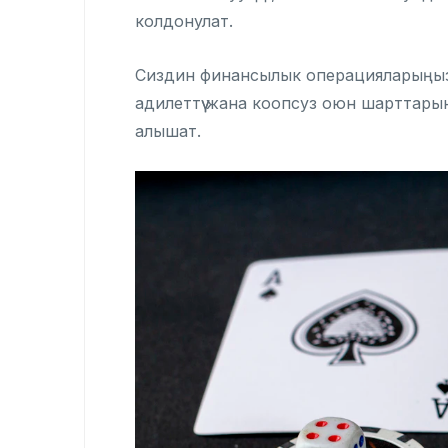
колдонулат.
Сиздин финансылык операцияларыңыз 
адилеттүү жана коопсуз оюн шарттар
алышат.