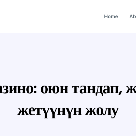
Home
Ab
азино: оюн тандап,
жетүүнүн жолу