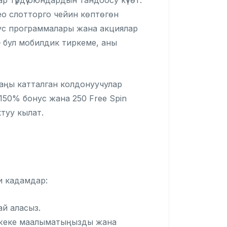
түрдүү оюндардын тандоосу күтөт.
ео слотторго чейин көптөгөн
ус программалары жана акциялар
 бул мобилдик тиркеме, аны
жаңы катталган колдонуучулар
150% бонус жана 250 Free Spin
туу кылат.
и кадамдар:
й аласыз.
ин жеке маалыматыңызды жана