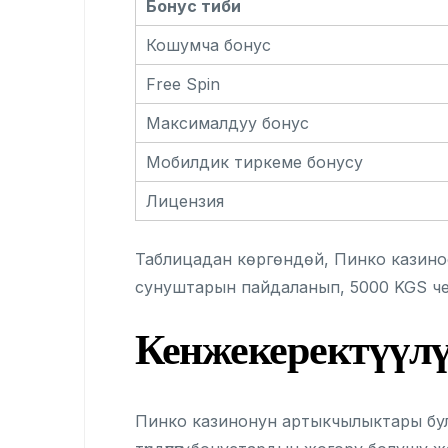
Бонус тиби
Кошумча бонус
Free Spin
Максималдуу бонус
Мобилдик тиркеме бонусу
Лицензия
Таблицадан көргөндөй, Пинко казиносу
сунуштарын пайдаланып, 5000 KGS че
Кенжекеректүүл
Пинко казинонун артыкчылыктары бул