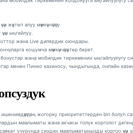
шу жана мобилдик тиркеменин колдонууга ыңгайлуулугу
 жүктөп алуу мүмкүнчүлүгү.
үчүн ыңгайлуу.
оттор жана Live дилердик оюндары.
чуларга кошумча мүмкүнчүлүктөр берет.
гү, бонустар жана мобилдик тиркеменин ыңгайлуулугу с
штар менен Пинко казиносу, чындыгында, онлайн кази
опсуздук
шенимдүүлүгү эң жогорку приоритеттерден biri болуп с
лардын маалыматы жана акчасы толук корголот деген
а саякат учурунда сиздин маалыматыңызды коргоо үчүн