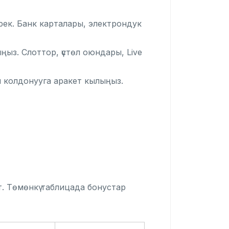
ек. Банк карталары, электрондук
з. Слоттор, үстөл оюндары, Live
ы колдонууга аракет кылыңыз.
. Төмөнкү таблицада бонустар