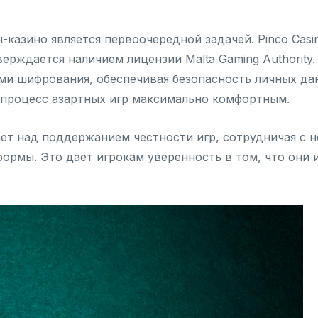
-казино является первоочередной задачей. Pinco Cas
ерждается наличием лицензии Malta Gaming Authority
и шифрования, обеспечивая безопасность личных да
 процесс азартных игр максимально комфортным.
ает над поддержанием честности игр, сотрудничая с
ормы. Это дает игрокам уверенность в том, что они 