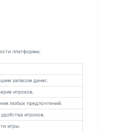
ности платформы:
ошим запасом денег.
ерие игроков.
ния любых предпочтений.
 удобства игроков.
ти игры.