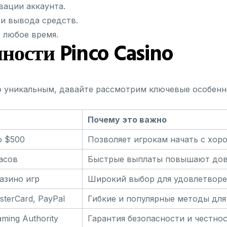
вации аккаунта.
и вывода средств.
 любое время.
ности Pinco Casino
ino уникальным, давайте рассмотрим ключевые особен
Почему это важно
о $500
Позволяет игрокам начать с хор
асов
Быстрые выплаты повышают дов
азино игр
Широкий выбор для удовлетворе
sterCard, PayPal
Гибкие и популярные методы для
aming Authority
Гарантия безопасности и честнос