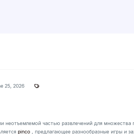
e 25, 2026
али неотъемлемой частью развлечений для множества 
вляется
pinco
, предлагающее разнообразные игры и з