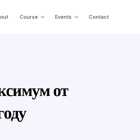
out
Course
Events
Contact
аксимум от
году