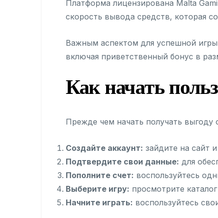
Платформа лицензирована Malta Gamin
скорость вывода средств, которая со
Важным аспектом для успешной игры 
включая приветственный бонус в раз
Как начать поль
Прежде чем начать получать выгоду о
Создайте аккаунт:
зайдите на сайт и
Подтвердите свои данные:
для обес
Пополните счет:
воспользуйтесь одни
Выберите игру:
просмотрите каталог 
Начните играть:
воспользуйтесь сво