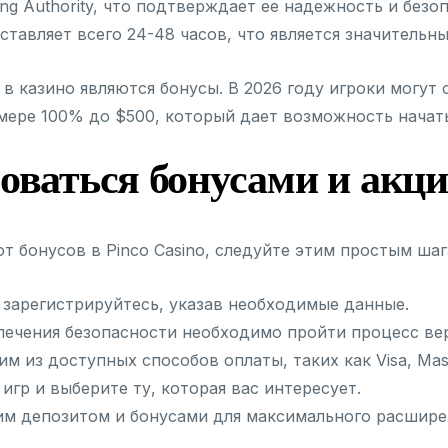
g Authority, что подтверждает ее надежность и безо
ставляет всего 24-48 часов, что является значитель
в казино являются бонусы. В 2026 году игроки могу
мере 100% до $500, который дает возможность начат
зоваться бонусами и акц
т бонусов в Pinco Casino, следуйте этим простым шаг
 зарегистрируйтесь, указав необходимые данные.
печения безопасности необходимо пройти процесс ве
м из доступных способов оплаты, таких как Visa, Mast
игр и выберите ту, которая вас интересует.
им депозитом и бонусами для максимального расшире