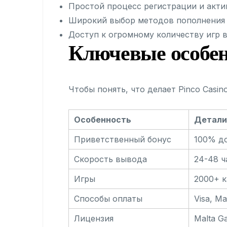
Простой процесс регистрации и акти
Широкий выбор методов пополнения 
Доступ к огромному количеству игр в
Ключевые особен
Чтобы понять, что делает Pinco Cas
Особенность
Детали
Приветственный бонус
100% д
Скорость вывода
24-48 ч
Игры
2000+ к
Способы оплаты
Visa, Ma
Лицензия
Malta G