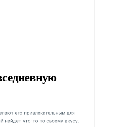
вседневную
делают его привлекательным для
й найдет что-то по своему вкусу.