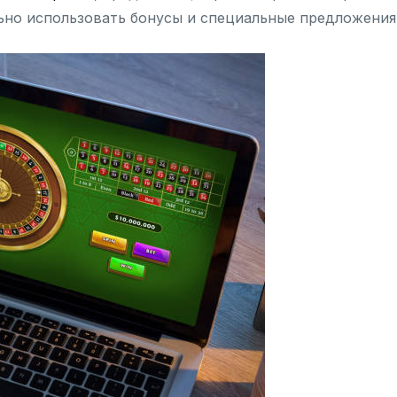
но использовать бонусы и специальные предложения в