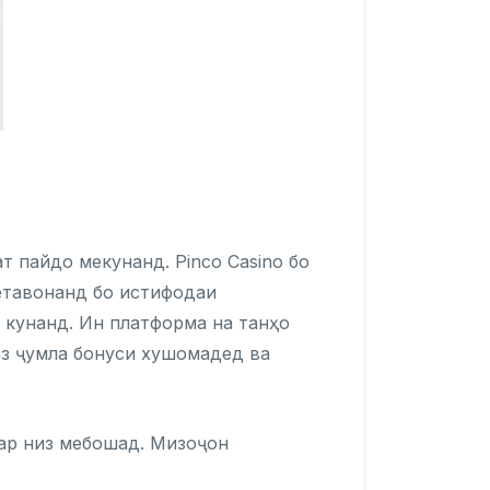
т пайдо мекунанд. Pinco Casino бо
метавонанд бо истифодаи
к кунанд. Ин платформа на танҳо
 аз ҷумла бонуси хушомадед ва
атар низ мебошад. Мизоҷон