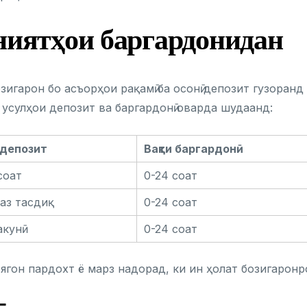
ниятҳои баргардонидан
зигарон бо асъорҳои рақамӣ ба осонӣ депозит гузоранд
 усулҳои депозит ва баргардонӣ оварда шудаанд:
 депозит
Вақти баргардонӣ
соат
0-24 соат
аз тасдиқ
0-24 соат
кунӣ
0-24 соат
 ягон пардохт ё марз надорад, ки ин ҳолат бозигарон