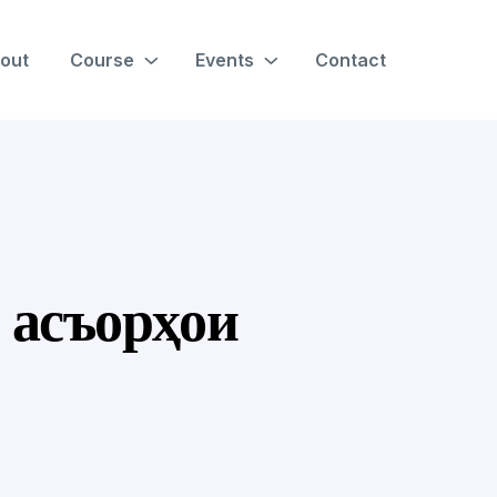
out
Course
Events
Contact
о асъорҳои