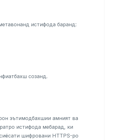
 метавонанд истифода баранд:
нфиатбахш созанд.
арон эътимодбахшии амният ва
ратро истифода мебарад, ки
no сиёсати шифровани HTTPS-ро