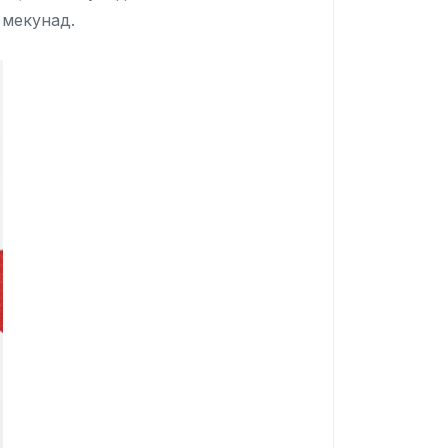
 мекунад.