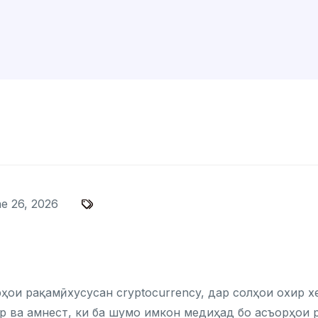
e 26, 2026
ҳои рақамӣ, хусусан cryptocurrency, дар солҳои охир 
 ва амнест, ки ба шумо имкон медиҳад бо асъорҳои ра