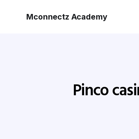
Mconnectz Academy
Pinco cas