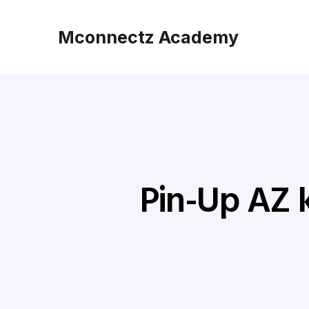
Mconnectz Academy
Pin-Up AZ k