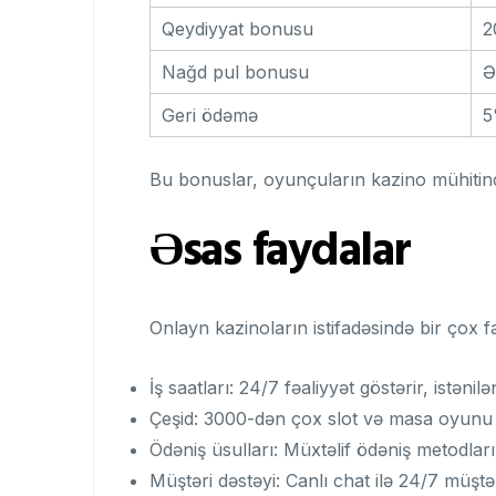
Qeydiyyat bonusu
2
Nağd pul bonusu
Ə
Geri ödəmə
5
Bu bonuslar, oyunçuların kazino mühitind
Əsas faydalar
Onlayn kazinoların istifadəsində bir çox f
İş saatları: 24/7 fəaliyyət göstərir, istə
Çeşid: 3000-dən çox slot və masa oyunu s
Ödəniş üsulları: Müxtəlif ödəniş metodları,
Müştəri dəstəyi: Canlı chat ilə 24/7 müşt