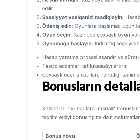
edilir.
Şəxsiyyət vəsiqənizi təsdiqləyin:
Hesab 
Ödəniş edin:
Oyunlara başlamaq üçün kaz
Oyun seçin:
Kazinoda çoxsaylı oyun varia
Oynamağa başlayın:
İndi artıq seçdiyiniz
Hesab yaratma prosesi asandır və sürətli
Təsdiq addımları təhlükəsizliyi artırır
Çoxsaylı ödəniş üsulları, rahatlığı təmin e
Bonusların detalla
Kazinolar, oyunçulara müxtəlif bonuslar 
təqdim etdiyi bonus tipinə dair məlumatları
Bonus növü
Ö