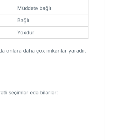
Müddətə bağlı
Bağlı
Yoxdur
da onlara daha çox imkanlar yaradır.
tli seçimlər edə bilərlər: