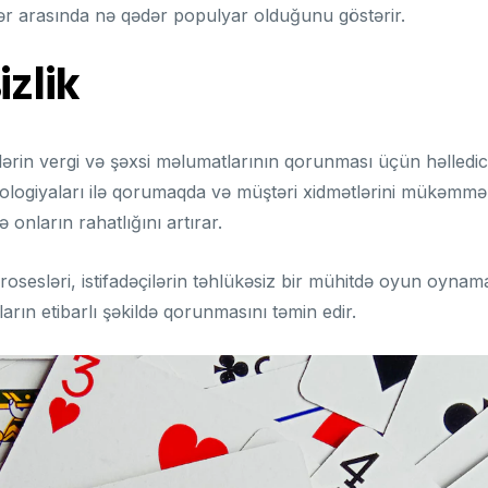
ilər arasında nə qədər populyar olduğunu göstərir.
izlik
əçilərin vergi və şəxsi məlumatlarının qorunması üçün həlledi
ologiyaları ilə qorumaqda və müştəri xidmətlərini mükəmməl
ə onların rahatlığını artırar.
rosesləri, istifadəçilərin təhlükəsiz bir mühitdə oyun oynam
arın etibarlı şəkildə qorunmasını təmin edir.