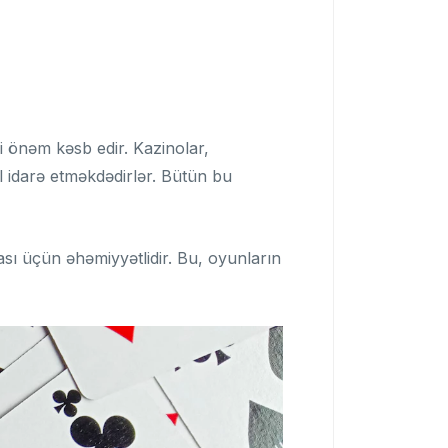
ci önəm kəsb edir. Kazinolar,
 idarə etməkdədirlər. Bütün bu
ası üçün əhəmiyyətlidir. Bu, oyunların