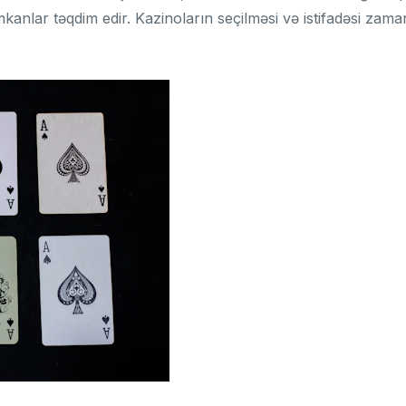
imkanlar təqdim edir. Kazinoların seçilməsi və istifadəsi zam