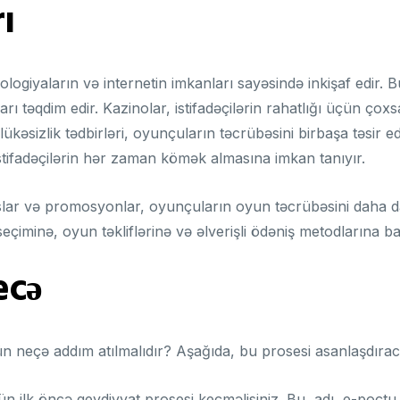
ı
ologiyaların və internetin imkanları sayəsində inkişaf edir. 
rı təqdim edir. Kazinolar, istifadəçilərin rahatlığı üçün çoxsa
əhlükəsizlik tədbirləri, oyunçuların təcrübəsini birbaşa təsir 
 istifadəçilərin hər zaman kömək almasına imkan tanıyır.
slar və promosyonlar, oyunçuların oyun təcrübəsini daha da
eçiminə, oyun təkliflərinə və əlverişli ödəniş metodlarına bağ
ecə
 neçə addım atılmalıdır? Aşağıda, bu prosesi asanlaşdıracaq
 ilk öncə qeydiyyat prosesi keçməlisiniz. Bu, adı, e-poçtu 