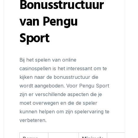
Bonusstructuur
van Pengu
Sport
Bij het spelen van online
casinospellen is het interessant om te
kijken naar de bonusstructuur die
wordt aangeboden. Voor Pengu Sport
zijn er verschillende aspecten die je
moet overwegen en die de speler
kunnen helpen om zijn spelervaring te
verbeteren.