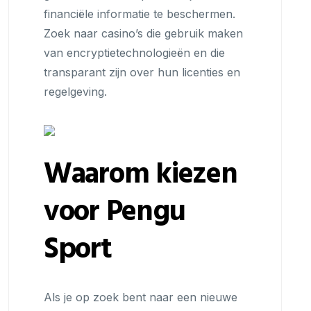
financiële informatie te beschermen.
Zoek naar casino’s die gebruik maken
van encryptietechnologieën en die
transparant zijn over hun licenties en
regelgeving.
Waarom kiezen
voor Pengu
Sport
Als je op zoek bent naar een nieuwe