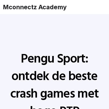
Mconnectz Academy
Pengu Sport:
ontdek de beste
crash games met