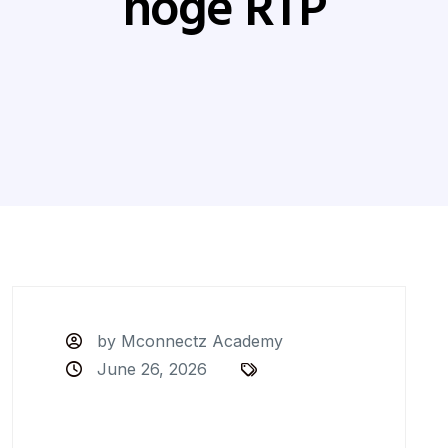
hoge RTP
by Mconnectz Academy
June 26, 2026