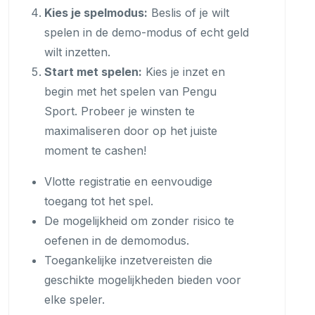
Kies je spelmodus:
Beslis of je wilt
spelen in de demo-modus of echt geld
wilt inzetten.
Start met spelen:
Kies je inzet en
begin met het spelen van Pengu
Sport. Probeer je winsten te
maximaliseren door op het juiste
moment te cashen!
Vlotte registratie en eenvoudige
toegang tot het spel.
De mogelijkheid om zonder risico te
oefenen in de demomodus.
Toegankelijke inzetvereisten die
geschikte mogelijkheden bieden voor
elke speler.