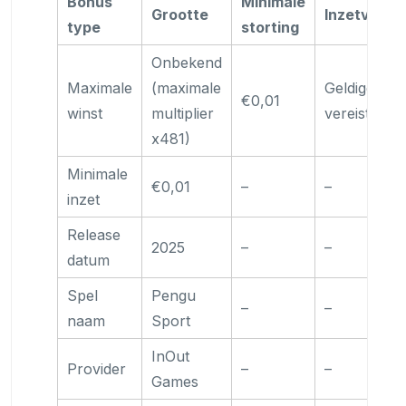
Bonus
Minimale
Grootte
Inzetverei
type
storting
Onbekend
Maximale
(maximale
Geldige inze
€0,01
winst
multiplier
vereist
x481)
Minimale
€0,01
–
–
inzet
Release
2025
–
–
datum
Spel
Pengu
–
–
naam
Sport
InOut
Provider
–
–
Games