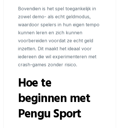
Bovendien is het spel toegankelijk in
zowel demo- als echt geldmodus,
waardoor spelers in hun eigen tempo
kunnen leren en zich kunnen
voorbereiden voordat ze echt geld
inzetten. Dit maakt het ideaal voor
iedereen die wil experimenteren met
crash-games zonder risico.
Hoe te
beginnen met
Pengu Sport