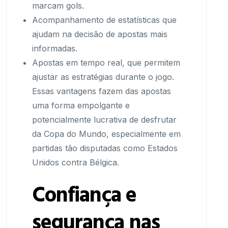
marcam gols.
Acompanhamento de estatísticas que
ajudam na decisão de apostas mais
informadas.
Apostas em tempo real, que permitem
ajustar as estratégias durante o jogo.
Essas vantagens fazem das apostas
uma forma empolgante e
potencialmente lucrativa de desfrutar
da Copa do Mundo, especialmente em
partidas tão disputadas como Estados
Unidos contra Bélgica.
Confiança e
segurança nas