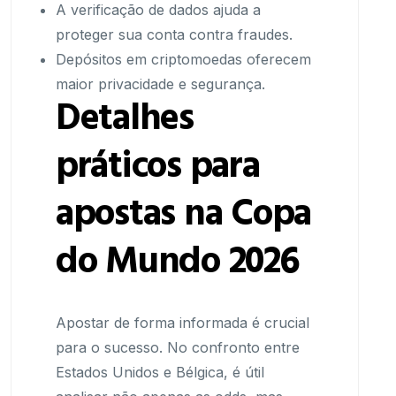
A verificação de dados ajuda a
proteger sua conta contra fraudes.
Depósitos em criptomoedas oferecem
maior privacidade e segurança.
Detalhes
práticos para
apostas na Copa
do Mundo 2026
Apostar de forma informada é crucial
para o sucesso. No confronto entre
Estados Unidos e Bélgica, é útil