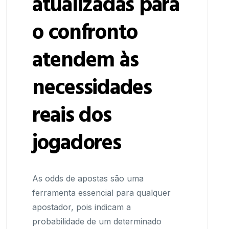
atualizadas para
o confronto
atendem às
necessidades
reais dos
jogadores
As odds de apostas são uma
ferramenta essencial para qualquer
apostador, pois indicam a
probabilidade de um determinado