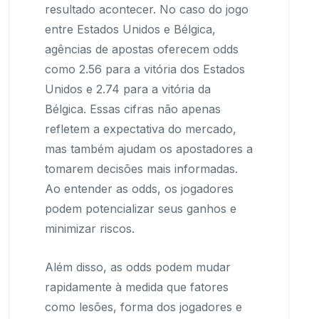
resultado acontecer. No caso do jogo
entre Estados Unidos e Bélgica,
agências de apostas oferecem odds
como 2.56 para a vitória dos Estados
Unidos e 2.74 para a vitória da
Bélgica. Essas cifras não apenas
refletem a expectativa do mercado,
mas também ajudam os apostadores a
tomarem decisões mais informadas.
Ao entender as odds, os jogadores
podem potencializar seus ganhos e
minimizar riscos.
Além disso, as odds podem mudar
rapidamente à medida que fatores
como lesões, forma dos jogadores e