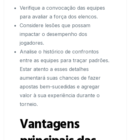
Verifique a convocação das equipes
para avaliar a força dos elencos.
Considere lesões que possam
impactar o desempenho dos
jogadores.
Analise o histórico de confrontos
entre as equipes para traçar padrões.
Estar atento a esses detalhes
aumentará suas chances de fazer
apostas bem-sucedidas e agregar
valor à sua experiência durante o
torneio.
Vantagens