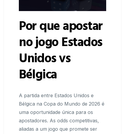
Por que apostar
no jogo Estados
Unidos vs
Bélgica
A partida entre Estados Unidos e
Bélgica na Copa do Mundo de 2026 é
uma oportunidade única para os
apostadores. As odds competitivas,
aliadas a um jogo que promete ser